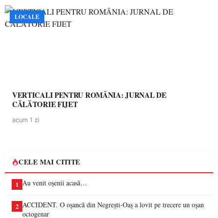
LOCALE
VERTICALI PENTRU ROMÂNIA: JURNAL DE
CĂLĂTORIE FIJET
acum 1 zi
CELE MAI CITITE
Au venit oșenii acasă…
1
ACCIDENT. O oșancă din Negrești-Oaș a lovit pe trecere un oșan
2
octogenar