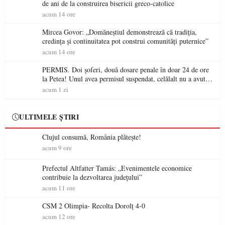
de ani de la construirea bisericii greco-catolice
acum 14 ore
Mircea Govor: „Domăneștiul demonstrează că tradiția,
credința și continuitatea pot construi comunități puternice”
acum 14 ore
PERMIS. Doi șoferi, două dosare penale în doar 24 de ore
la Petea! Unul avea permisul suspendat, celălalt nu a avut
niciodată permis
acum 1 zi
ULTIMELE ȘTIRI
Clujul consumă, România plătește!
acum 9 ore
Prefectul Altfatter Tamás: „Evenimentele economice
contribuie la dezvoltarea județului”
acum 11 ore
CSM 2 Olimpia- Recolta Dorolț 4-0
acum 12 ore