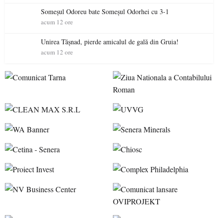
Someșul Odoreu bate Someșul Odorhei cu 3-1
acum 12 ore
Unirea Tășnad, pierde amicalul de gală din Gruia!
acum 12 ore