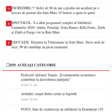
INCREDIBIL!!! Șofer de 90 de ani a produs un accident pe o
3
trecere de pietoni din Satu Mare. O femeie a ajuns la spital
SPECTACOL. S-a aflat programul complet al Sărbătorii
4
Castanelor 2026! Andra, Paraziții, Irina Rimes, Killa Fonic, Zdob
și Zdub și Fuego vin la Baia Mare
EDUCAȚIE. Dezastru la Titluraziare în Satu Mare. Nicio notă de
5
zece, 90 de candidați au picat examenul
DIN ACEEAȘI CATEGORIE
Prefectul Altfatter Tamás: „Evenimentele economice
contribuie la dezvoltarea județului”
acum 11 ore
Ardudul, orașul dintre cetate și legendă
acum 14 ore
FOTO. Sute de credincioși au sărbătorit la Domănești 125