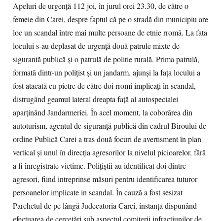
Apeluri de urgenţă 112 joi, în jurul orei 23.30, de către o
femeie din Carei, despre faptul că pe o stradă din municipiu are
loc un scandal între mai multe persoane de etnie rromă. La fata
locului s-au deplasat de urgenţă două patrule mixte de
sigurantă publică şi o patrulă de politie rurală. Prima patrulă,
formată dintr-un poliţist şi un jandarm, ajunşi la faţa locului a
fost atacată cu pietre de către doi rromi implicaţi în scandal,
distrugând geamul lateral dreapta faţă al autospecialei
aparţinând Jandarmeriei. În acel moment, la coborârea din
autoturism, agentul de siguranţă publică din cadrul Biroului de
ordine Publică Carei a tras două focuri de avertisment în plan
vertical şi unul în direcţia agresorilor la nivelul picioarelor, fără
a fi înregistrate victime. Poliţiştii au identificat doi dintre
agresori, fiind intreprinse măsuri pentru identificarea tuturor
persoanelor implicate in scandal. În cauză a fost sesizat
Parchetul de pe lângă Judecatoria Carei, instanţa dispunând
efectuarea de cercetări sub aspectul comiterii infractiunilor de