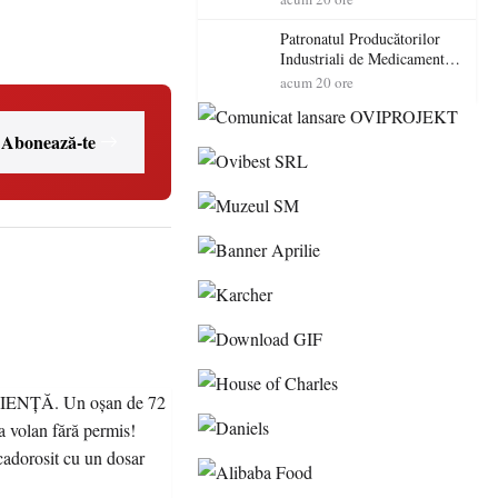
cadorosit cu un dosar penal
Patronatul Producătorilor
Industriali de Medicamente
din România (PRIMER):
acum 20 ore
“Întreruperea alimentării cu
energie electrică a fabricilor
de medicamente va pune în
Abonează-te
pericol accesul pacienților la
medicamente esențiale