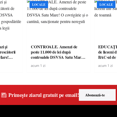
preuniversitar, finanțat prin
LOCALE
LOCALE
PNRR
i și
CONTROALE. Amenzi de
EDUCAȚIE.
rescătorii
peste 11.000 de lei după
de liceeni 
Mare!
controalele DSVSA Satu Mare!
BAC-ul de
ale în
O covrigărie și o cantină,
acum 1 zi
acum 1 zi
ace apel la
sancționate pentru nereguli
Primește ziarul gratuit pe email!
Abonează-te