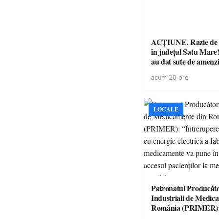
ACȚIUNE. Razie de 
în județul Satu Mare! P
au dat sute de amenzi 
14 șoferi fără permis 
acum 20 ore
singură zi
LOCALE
Patronatul Producăto
Industriali de Medic
România (PRIMER)
“Întreruperea aliment