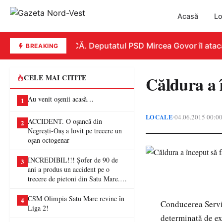
Acasă
Lo
REPLICĂ. Deputatul PSD Mircea Govor îl atacă du
BREAKING
Căldura a î
CELE MAI CITITE
Au venit oșenii acasă…
1
LOCALE
04.06.2015 00:0
•
ACCIDENT. O oșancă din
2
Negrești-Oaș a lovit pe trecere un
oșan octogenar
INCREDIBIL!!! Șofer de 90 de
3
ani a produs un accident pe o
trecere de pietoni din Satu Mare. O
femeie a ajuns la spital
CSM Olimpia Satu Mare revine în
4
Conducerea Servi
Liga 2!
determinată de ex