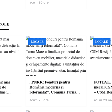
acum 20 ore
ricilor de
spectaculoase, premii și un jurat
în pericol
de renume
e
COLE
LOCALE
LOCALE
imt mai
„PNRR: Fonduri pentru
FOTBAL. Mă
e de
România modernă și
meciul CS
line:
reformată!”. Comuna Tarna
– CSM Reși
lul RTP?
Mare a finalizat proiectul de
avertisment
acum 20 ore
acum 23 or
dotare cu mobilier, materiale
suporteri
didactice și echipamente digitale
a unităților de învățământ