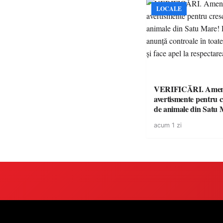
LOCALE
VERIFICĂRI. Amenz
avertismente pentru c
de animale din Satu 
DSVSA anunță contro
acum 1 zi
toate gospodăriile și f
respectarea legii