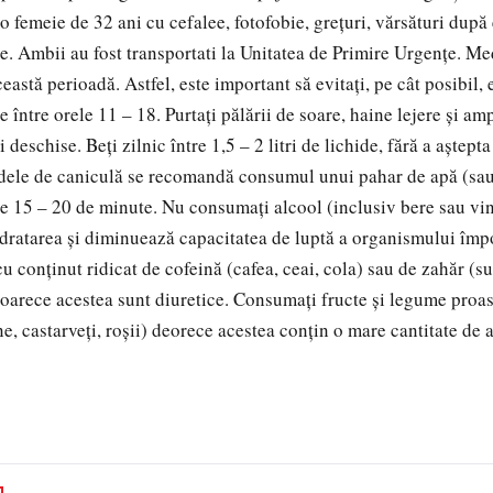
 o femeie de 32 ani cu cefalee, fotofobie, greţuri, vărsături dup
e. Ambii au fost transportati la Unitatea de Primire Urgenţe. Med
astă perioadă. Astfel, este important să evitaţi, pe cât posibil,
e între orele 11 – 18. Purtaţi pălării de soare, haine lejere şi amp
i deschise. Beţi zilnic între 1,5 – 2 litri de lichide, fără a aştept
adele de caniculă se recomandă consumul unui pahar de apă (sau
are 15 – 20 de minute. Nu consumaţi alcool (inclusiv bere sau vi
dratarea şi diminuează capacitatea de luptă a organismului împo
cu conţinut ridicat de cofeină (cafea, ceai, cola) sau de zahăr (s
oarece acestea sunt diuretice. Consumaţi fructe şi legume proa
e, castarveţi, roşii) deorece acestea conţin o mare cantitate de 