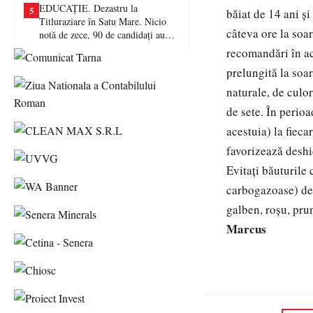
EDUCAȚIE. Dezastru la
5
băiat de 14 ani şi
Titluraziare în Satu Mare. Nicio
câteva ore la soar
notă de zece, 90 de candidați au
picat examenul
recomandări în ace
prelungită la soar
naturale, de culor
de sete. În perio
acestuia) la fiec
favorizează deshi
Evitaţi băuturile 
carbogazoase) de
galben, roşu, prun
Marcus