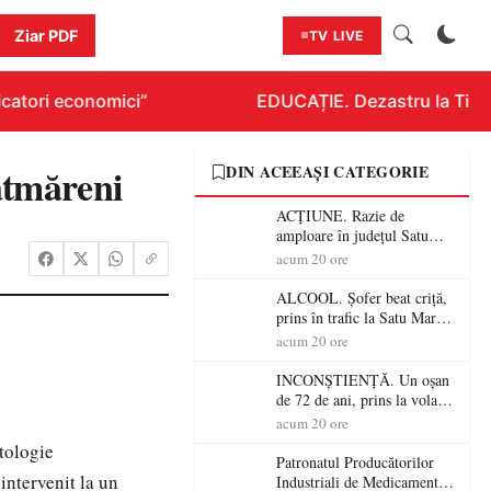
Ziar PDF
TV LIVE
catori economici”
EDUCAȚIE. Dezastru la Titlura
ătmăreni
DIN ACEEAȘI CATEGORIE
ACȚIUNE. Razie de
amploare în județul Satu
Mare! Polițiștii au dat sute
acum 20 ore
de amenzi și au lăsat 14
șoferi fără permis într-o
ALCOOL. Șofer beat criță,
singură zi
prins în trafic la Satu Mare!
Alcoolemie uriașă
acum 20 ore
descoperită de polițiști
INCONȘTIENȚĂ. Un oșan
de 72 de ani, prins la volan
fără permis! Polițiștii l-au
acum 20 ore
cadorosit cu un dosar penal
tologie
Patronatul Producătorilor
intervenit la un
Industriali de Medicamente