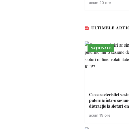
acum 20 ore
energie electrică a fab
medicamente va pune 
accesul pacienților la
medicamente esențial
ULTIMELE ARTI
NAȚIONALE
Ce caracteristici se s
puternic într-o sesiun
distracție la sloturi on
volatilitatea sau nive
acum 19 ore