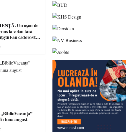
ENȚĂ. Un oșan de
prins la volan fără
țiștii l-au cadorosit
r penal
e
 „BiblioVacanța”
 în luna august
e