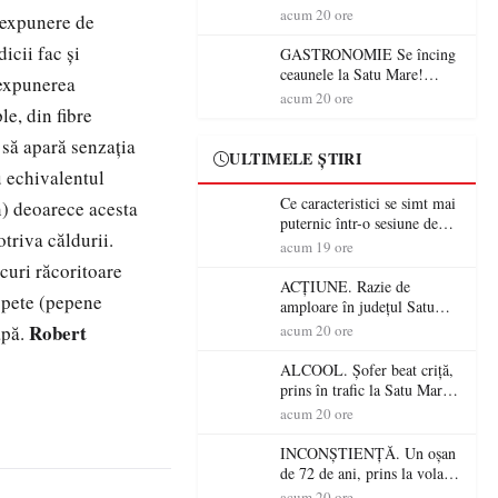
din România (PRIMER):
acum 20 ore
ă expunere de
“Întreruperea alimentării cu
icii fac şi
energie electrică a fabricilor
GASTRONOMIE Se încing
de medicamente va pune în
ceaunele la Satu Mare!
 expunerea
pericol accesul pacienților la
Concursul „Veress Ádám”
acum 20 ore
medicamente esențiale
le, din fibre
revine cu preparate
spectaculoase, premii și un
a să apară senzaţia
jurat de renume
ULTIMELE ȘTIRI
 echivalentul
Ce caracteristici se simt mai
n) deoarece acesta
puternic într-o sesiune de
triva căldurii.
distracție la sloturi online:
acum 19 ore
volatilitatea sau nivelul
ucuri răcoritoare
RTP?
ACȚIUNE. Razie de
spete (pepene
amploare în județul Satu
Mare! Polițiștii au dat sute
Robert
apă.
acum 20 ore
de amenzi și au lăsat 14
șoferi fără permis într-o
ALCOOL. Șofer beat criță,
singură zi
prins în trafic la Satu Mare!
Alcoolemie uriașă
acum 20 ore
descoperită de polițiști
INCONȘTIENȚĂ. Un oșan
de 72 de ani, prins la volan
fără permis! Polițiștii l-au
acum 20 ore