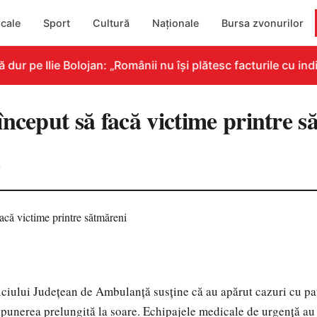
cale
Sport
Cultură
Naționale
Bursa zvonurilor
r pe Ilie Bolojan: „Românii nu își plătesc facturile cu indi
nceput să facă victime printre s
0
ciului Judeţean de Ambulanţă susţine că au apărut cazuri cu pa
punerea prelungită la soare. Echipajele medicale de urgenţă au 