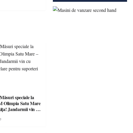
suri speciale la
M Olimpia Satu Mare
ța! Jandarmii vin cu
e clare pentru
e