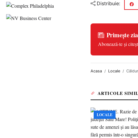
Distribuie:
Primește zia
Abonează-te și citeșt
Acasa
Locale
Căldur
ARTICOLE SIMI
LOCALE