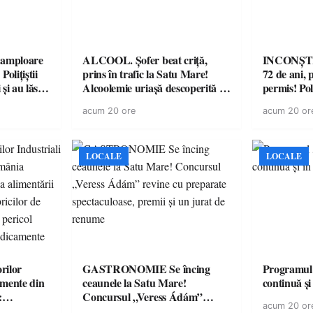
amploare
ALCOOL. Șofer beat criță,
INCONȘTI
olițiștii
prins în trafic la Satu Mare!
72 de ani, 
și au lăsat
Alcoolemie uriașă descoperită de
permis! Poli
într-o
polițiști
cu un dosa
acum 20 ore
acum 20 or
LOCALE
LOCALE
rilor
GASTRONOMIE Se încing
Programul
amente din
ceaunele la Satu Mare!
continuă și
:
Concursul „Veress Ádám”
acum 20 or
ării cu
revine cu preparate