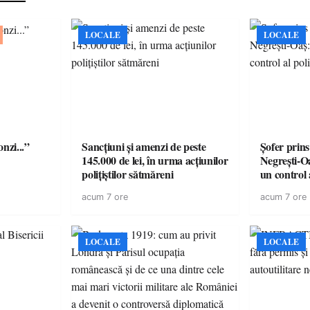
LOCALE
LOCALE
onzi...”
Sancțiuni și amenzi de peste
Șofer prins
145.000 de lei, în urma acțiunilor
Negrești-O
polițiștilor sătmăreni
un control a
acum 7 ore
acum 7 ore
LOCALE
LOCALE