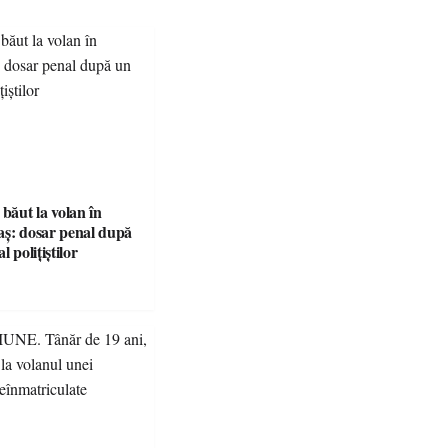
 băut la volan în
aș: dosar penal după
l polițiștilor