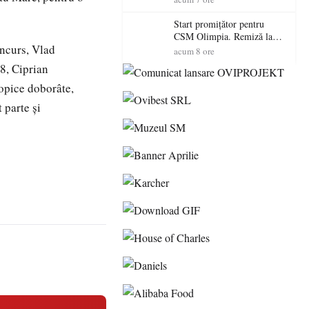
Start promițător pentru
CSM Olimpia. Remiză la
oncurs, Vlad
Dumbrăvița în debutul
acum 8 ore
noului sezon
8, Ciprian
opice doborâte,
 parte şi