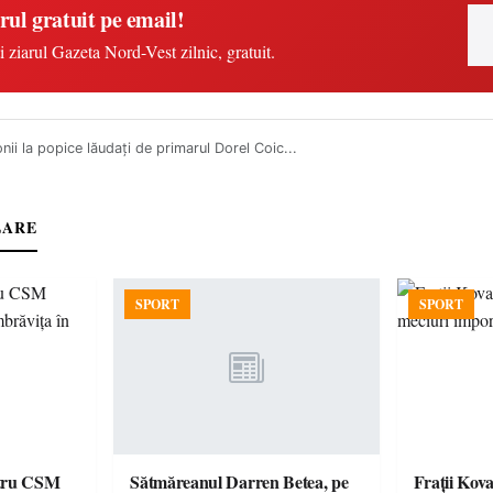
rul gratuit pe email!
i ziarul Gazeta Nord-Vest zilnic, gratuit.
ii la popice lăudaţi de primarul Dorel Coic...
LARE
SPORT
SPORT
ntru CSM
Sătmăreanul Darren Betea, pe
Frații Kova