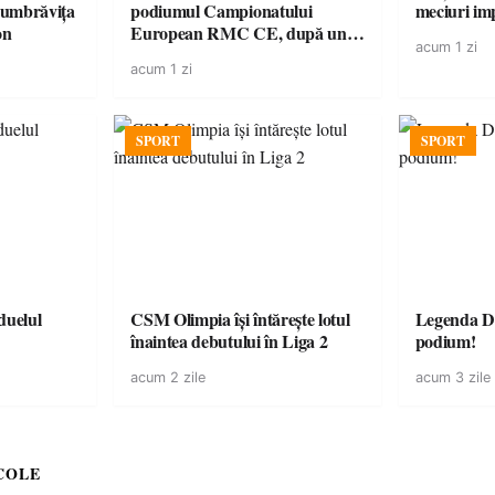
Dumbrăvița
podiumul Campionatului
meciuri im
on
European RMC CE, după un
acum 1 zi
duel spectaculos cu fiul lui Kimi
acum 1 zi
Räikkönen
SPORT
SPORT
CSM Olimpia își întărește lotul
Legenda Da
înaintea debutului în Liga 2
podium!
acum 2 zile
acum 3 zile
COLE