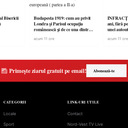
l Bisericii
Budapesta 1919: cum au privit
INFRACȚI
)
Londra și Parisul ocupația
ani, fără pe
românească și de ce una dintre
unei autout
cele mai mari victorii militare ale
neînmatric
acum 11 ore
acum 11 ore
României a devenit o
controversă diplomatică
europeană ( partea a II-a)
Primește ziarul gratuit pe email!
Abonează-te
CATEGORII
LINK-URI UTILE
Locale
Contact
Sport
Nord-Vest TV Live