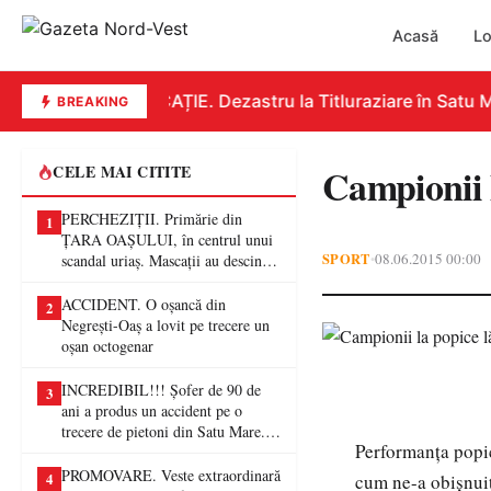
Acasă
Lo
EDUCAȚIE. Dezastru la Titluraziare în Satu Ma
BREAKING
Campionii 
CELE MAI CITITE
PERCHEZIȚII. Primărie din
1
ȚARA OAȘULUI, în centrul unui
SPORT
08.06.2015 00:00
•
scandal uriaș. Mascații au descins
într-o anchetă privind presupuse
fraude de proporții
ACCIDENT. O oșancă din
2
Negrești-Oaș a lovit pe trecere un
oșan octogenar
INCREDIBIL!!! Șofer de 90 de
3
ani a produs un accident pe o
trecere de pietoni din Satu Mare. O
Performanţa popic
femeie a ajuns la spital
PROMOVARE. Veste extraordinară
4
cum ne-a obişnuit