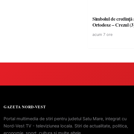
Simbolul de credinţă a
Ortodoxe – Crezul (3
acum 7 ore
GAZETA NORD-VEST
Portal multimedia de stiri pentru judetul Satu Mare, integrat cu
Nord-Vest TV - televiziunea locala. Stiri de actualitate, politica,
economie, sport, cultura si multe altele.