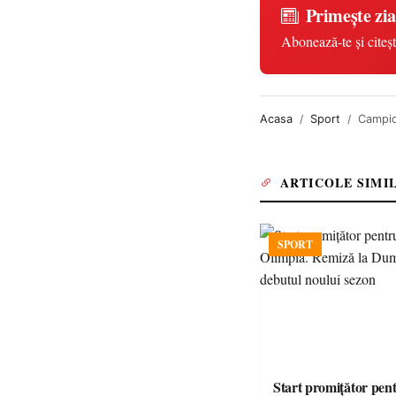
Primește zia
Abonează-te și citeșt
Acasa
Sport
Campion
ARTICOLE SIMI
SPORT
Start promițător pe