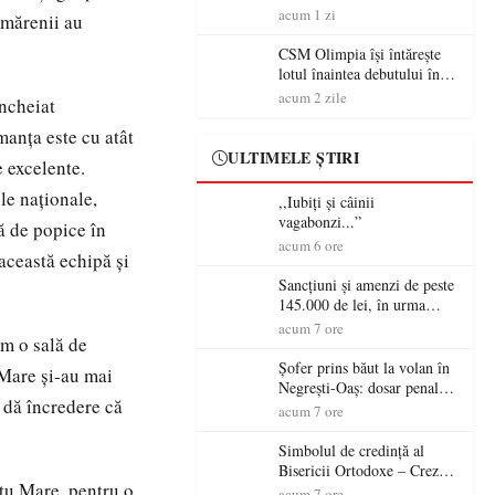
acum 1 zi
ătmărenii au
CSM Olimpia își întărește
lotul înaintea debutului în
Liga 2
acum 2 zile
ncheiat
rmanţa este cu atât
ULTIMELE ȘTIRI
e excelente.
le naţionale,
,,Iubiți și câinii
vagabonzi...”
ă de popice în
acum 6 ore
această echipă şi
Sancțiuni și amenzi de peste
145.000 de lei, în urma
acțiunilor polițiștilor
acum 7 ore
em o sală de
sătmăreni
Șofer prins băut la volan în
Mare şi-au mai
Negrești-Oaș: dosar penal
 dă încredere că
după un control al
acum 7 ore
polițiștilor
Simbolul de credinţă al
Bisericii Ortodoxe – Crezul
atu Mare, pentru o
(3)
acum 7 ore