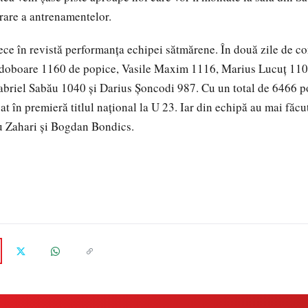
rare a antrenamentelor.
trece în revistă performanţa echipei sătmărene. În două zile de c
ă doboare 1160 de popice, Vasile Maxim 1116, Marius Lucuţ 110
abriel Sabău 1040 şi Darius Şoncodi 987. Cu un total de 6466 p
 în premieră titlul naţional la U 23. Iar din echipă au mai făcut
u Zahari şi Bogdan Bondics.