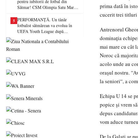
pentru iubitorii de fotbal din
prima dată în isto
Sătmar! CSM Olimpia Satu Mare
va juca în Liga a II-a
cucerit trei titlur
PERFORMANȚĂ. Un tânăr
5
fotbalist sătmărean va evolua în
Antrenorul Gheorg
UEFA Youth League după
transferul la Farul Constanța
dominaţia echipei 
mai mare cu cât l
Noroc că majorita
acolo unde au con
oraşul nostru. “A
la seniori“, a co
Echipa U 14 se pr
popice şi vrem s
depus candidatura
vom aduce turneul
De la Galaţi ar pu