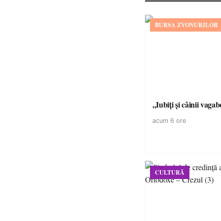
BURSA ZVONURILOR
,,Iubiți și câinii vagab
acum 6 ore
CULTURĂ