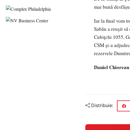
mai bună desfăşu
Iar la final vom 
Sabău a reuşit s
Cubiţchi 1055, G
CSM şi-a adjudecat
rezervele Dumitr
Daniel Chiorean
Distribuie: