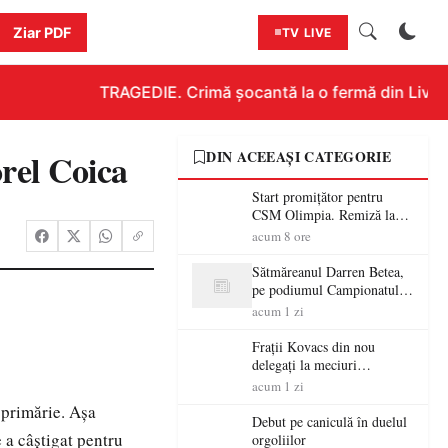
Ziar PDF
TV LIVE
TRAGEDIE. Crimă șocantă la o fermă din Livada!!
rel Coica
DIN ACEEAȘI CATEGORIE
Start promițător pentru
CSM Olimpia. Remiză la
Dumbrăvița în debutul
acum 8 ore
noului sezon
Sătmăreanul Darren Betea,
pe podiumul Campionatului
European RMC CE, după
acum 1 zi
un duel spectaculos cu fiul
lui Kimi Räikkönen
Frații Kovacs din nou
delegați la meciuri
importante în Europa
acum 1 zi
 primărie. Aşa
Debut pe caniculă în duelul
 a câştigat pentru
orgoliilor