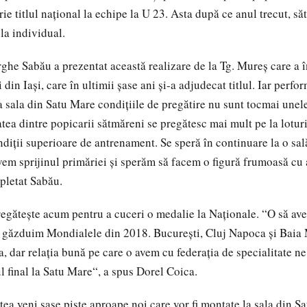
rie titlul naţional la echipe la U 23. Asta după ce anul trecut, s
i la individual.
he Sabău a prezentat această realizare de la Tg. Mureş care a î
din Iaşi, care în ultimii şase ani şi-a adjudecat titlul. Iar perfo
a sala din Satu Mare condiţiile de pregătire nu sunt tocmai unel
tea dintre popicarii sătmăreni se pregătesc mai mult pe la loturi
diţii superioare de antrenament. Se speră în continuare la o sal
vem sprijinul primăriei şi sperăm să facem o figură frumoasă cu 
mpletat Sabău.
egăteşte acum pentru a cuceri o medalie la Naţionale. “O să av
ă găzduim Mondialele din 2018. Bucureşti, Cluj Napoca şi Baia 
, dar relaţia bună pe care o avem cu federaţia de specialitate ne
 final la Satu Mare“, a spus Dorel Coica.
tea veni şase piste aproape noi care vor fi montate la sala din S