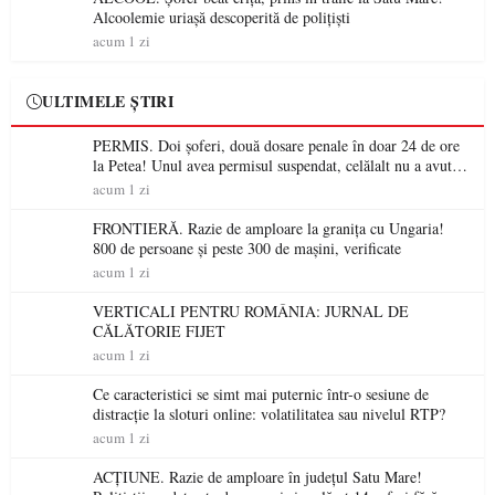
Alcoolemie uriașă descoperită de polițiști
acum 1 zi
ULTIMELE ȘTIRI
PERMIS. Doi șoferi, două dosare penale în doar 24 de ore
la Petea! Unul avea permisul suspendat, celălalt nu a avut
niciodată permis
acum 1 zi
FRONTIERĂ. Razie de amploare la granița cu Ungaria!
800 de persoane și peste 300 de mașini, verificate
acum 1 zi
VERTICALI PENTRU ROMÂNIA: JURNAL DE
CĂLĂTORIE FIJET
acum 1 zi
Ce caracteristici se simt mai puternic într-o sesiune de
distracție la sloturi online: volatilitatea sau nivelul RTP?
acum 1 zi
ACȚIUNE. Razie de amploare în județul Satu Mare!