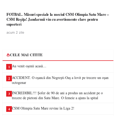
FOTBAL. Măsuri speciale la meciul CSM Olimpia Satu Mare –
CSM Reșița! Jandarmii vin cu avertismente clare pentru
suporteri
acum 2 zile
CELE MAI CITITE
Au venit oșenii acasă…
1
ACCIDENT. O oșancă din Negrești-Oaș a lovit pe trecere un oșan
2
octogenar
INCREDIBIL!!! Șofer de 90 de ani a produs un accident pe o
3
trecere de pietoni din Satu Mare. O femeie a ajuns la spital
CSM Olimpia Satu Mare revine în Liga 2!
4