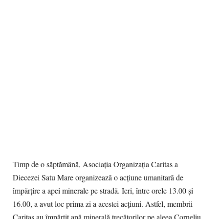
Timp de o săptămână, Asociaţia Organizaţia Caritas a
Diecezei Satu Mare organizează o acţiune umanitară de
împărţire a apei minerale pe stradă. Ieri, între orele 13.00 şi
16.00, a avut loc prima zi a acestei acţiuni. Astfel, membrii
Caritas au împărţit apă minerală trecătorilor pe aleea Corneliu