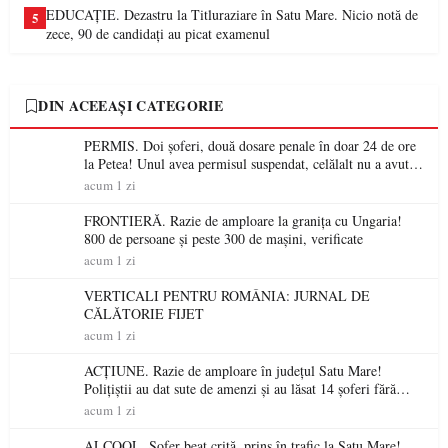
EDUCAȚIE. Dezastru la Titluraziare în Satu Mare. Nicio notă de
5
zece, 90 de candidați au picat examenul
DIN ACEEAȘI CATEGORIE
PERMIS. Doi șoferi, două dosare penale în doar 24 de ore
la Petea! Unul avea permisul suspendat, celălalt nu a avut
niciodată permis
acum 1 zi
FRONTIERĂ. Razie de amploare la granița cu Ungaria!
800 de persoane și peste 300 de mașini, verificate
acum 1 zi
VERTICALI PENTRU ROMÂNIA: JURNAL DE
CĂLĂTORIE FIJET
acum 1 zi
ACȚIUNE. Razie de amploare în județul Satu Mare!
Polițiștii au dat sute de amenzi și au lăsat 14 șoferi fără
permis într-o singură zi
acum 1 zi
ALCOOL. Șofer beat criță, prins în trafic la Satu Mare!