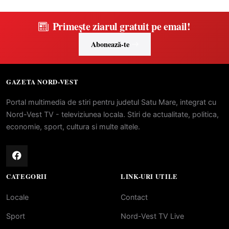
Primește ziarul gratuit pe email!
Abonează-te
GAZETA NORD-VEST
Portal multimedia de stiri pentru judetul Satu Mare, integrat cu
Nord-Vest TV - televiziunea locala. Stiri de actualitate, politica,
economie, sport, cultura si multe altele.
CATEGORII
LINK-URI UTILE
Locale
Contact
Sport
Nord-Vest TV Live