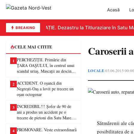
Acasă
Lo
EDUCAȚIE. Dezastru la Titluraziare în Satu Mar
BREAKING
Caroserii a
CELE MAI CITITE
PERCHEZIȚII. Primărie din
1
ȚARA OAȘULUI, în centrul unui
LOCALE
03.06.2015 00:0
•
scandal uriaș. Mascații au descins
într-o anchetă privind presupuse
fraude de proporții
ACCIDENT. O oșancă din
2
Negrești-Oaș a lovit pe trecere un
oșan octogenar
INCREDIBIL!!! Șofer de 90 de
3
ani a produs un accident pe o
trecere de pietoni din Satu Mare. O
Sătmărenii ale că
femeie a ajuns la spital
PROMOVARE. Veste extraordinară
4
posibilitatea de a