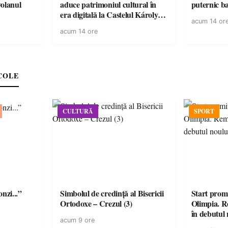
volanul
aduce patrimoniul cultural în
puternic b
era digitală la Castelul Károlyi
acum 14 or
din Carei
acum 14 ore
COLE
CULTURĂ
SPORT
onzi...”
Simbolul de credinţă al Bisericii
Start prom
Ortodoxe – Crezul (3)
Olimpia. R
în debutul 
acum 9 ore