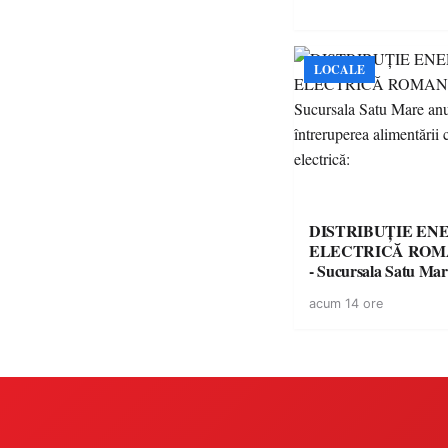
LOCALE
DISTRIBUȚIE EN
ELECTRICĂ ROMA
- Sucursala Satu Ma
întreruperea alimentă
acum 14 ore
energie electrică: