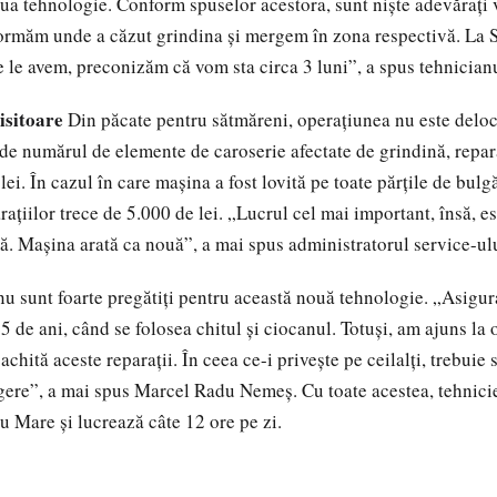
oua tehnologie. Conform spuselor acestora, sunt nişte adevăraţi 
formăm unde a căzut grindina şi mergem în zona respectivă. La 
 le avem, preconizăm că vom sta circa 3 luni”, a spus tehnician
isitoare
Din păcate pentru sătmăreni, operaţiunea nu este deloc 
 de numărul de elemente de caroserie afectate de grindină, repara
lei. În cazul în care maşina a fost lovită pe toate părţile de bulg
raţiilor trece de 5.000 de lei. „Lucrul cel mai important, însă, 
ă. Maşina arată ca nouă”, a mai spus administratorul service-ulu
 nu sunt foarte pregătiţi pentru această nouă tehnologie. „Asigur
 de ani, când se folosea chitul şi ciocanul. Totuşi, am ajuns la 
e achită aceste reparaţii. În ceea ce-i priveşte pe ceilalţi, trebui
re”, a mai spus Marcel Radu Nemeş. Cu toate acestea, tehnicie
u Mare şi lucrează câte 12 ore pe zi.