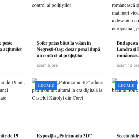
e peste
Șofer prins băut la volan în
Budapesta 
a acțiunilor
Negrești-Oaș: dosar penal după
Londra și 
un control al polițiștilor
românească
cele mai mar
acum 9 ore
acum 13 or
României a
controvers
europeană (
LOCALE
LOCALE
ăr de 19
Expoziția „Patrimoniu 3D”
Seceta hidr