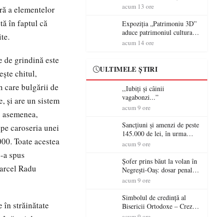
controversă diplomatică
volanul unei autoutilitare
acum 13 ore
ară a elementelor
europeană ( partea a II-a)
neînmatriculate
tă în faptul că
Expoziția „Patrimoniu 3D”
aduce patrimoniul cultural
te.
în era digitală la Castelul
acum 14 ore
Károlyi din Carei
e de grindină este
ULTIMELE ȘTIRI
eşte chitul,
n care bulgării de
,,Iubiți și câinii
vagabonzi...”
, şi are un sistem
acum 9 ore
De asemenea,
Sancțiuni și amenzi de peste
 pe caroseria unei
145.000 de lei, în urma
000. Toate acestea
acțiunilor polițiștilor
acum 9 ore
sătmăreni
e-a spus
Șofer prins băut la volan în
Marcel Radu
Negrești-Oaș: dosar penal
după un control al
acum 9 ore
polițiștilor
Simbolul de credinţă al
 în străinătate
Bisericii Ortodoxe – Crezul
(3)
acum 9 ore