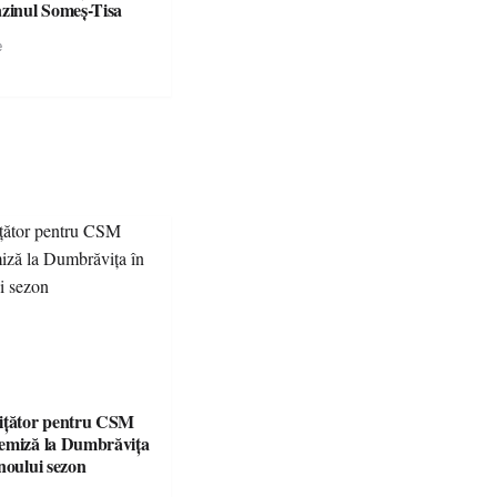
azinul Someș-Tisa
e
ițător pentru CSM
emiză la Dumbrăvița
noului sezon