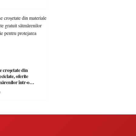
e croșetate din
ciclate, oferite
mărenilor într-o
entru protejarea
e