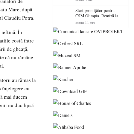
vânători de
Satu Mare, după
Start promițător pentru
CSM Olimpia. Remiză la
ul Claudiu Potra.
Dumbrăvița în debutul
acum 11 ore
noului sezon
ieftină. În
ţiile costă între
ării de gheaţă,
este că nu rămâne
i.
atorii au rămas la
o înţelegere cu
e să mai ducem
nii nu duc lipsă