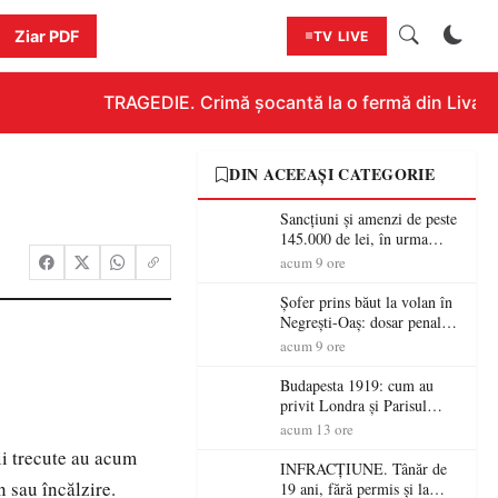
Ziar PDF
TV LIVE
TRAGEDIE. Crimă șocantă la o fermă din Livada!!!
DIN ACEEAȘI CATEGORIE
Sancțiuni și amenzi de peste
145.000 de lei, în urma
acțiunilor polițiștilor
acum 9 ore
sătmăreni
Șofer prins băut la volan în
Negrești-Oaș: dosar penal
după un control al
acum 9 ore
polițiștilor
Budapesta 1919: cum au
privit Londra și Parisul
ocupația românească și de ce
acum 13 ore
una dintre cele mai mari
ii trecute au acum
victorii militare ale
INFRACȚIUNE. Tânăr de
României a devenit o
n sau încălzire.
19 ani, fără permis și la