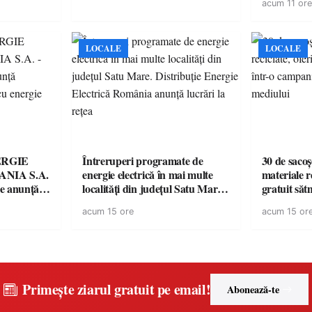
acum 11 ore
LOCALE
LOCALE
ERGIE
Întreruperi programate de
30 de sacoș
NIA S.A.
energie electrică în mai multe
materiale re
re anunţă
localități din județul Satu Mare.
gratuit săt
rii cu
Distribuție Energie Electrică
campanie p
acum 15 ore
acum 15 or
România anunță lucrări la rețea
mediului
Primește ziarul gratuit pe email!
Abonează-te