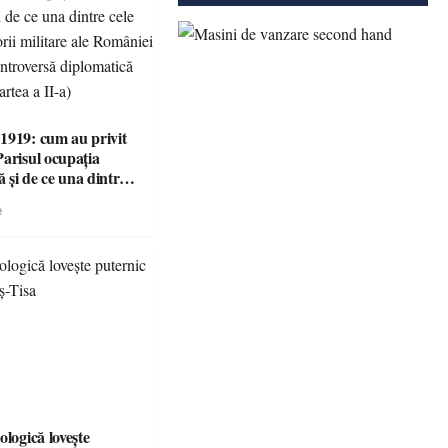
1919: cum au privit
Parisul ocupația
 și de ce una dintre
i victorii militare ale
e
 devenit o
ă diplomatică
 partea a II-a)
ologică lovește