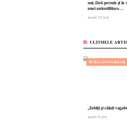
ani, fără permis și la 
unei autoutilitare
neînmatriculate
acum 13 ore
ULTIMELE ARTI
BURSA ZVONURILOR
,,Iubiți și câinii vagab
acum 9 ore