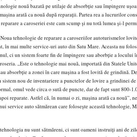
ehnologie nouă bazată pe utilaje de absorbţie sau împingere uşo
 maşina arată ca nouă după reparaţii. Partea rea a lucrurilor cons
reparare a caroseriei este cam scump şi nu totă lumea şi-l permi
Noua tehnologie de reparare a caroseriilor autoturismelor lovit
nt, în mai multe service-uri auto din Satu Mare. Aceasta nu folos
ul, ci un sistem foarte fin de împingere sau aborbţie a locului î
roseria. „Este o tehnologie mai nouă, importată din Statele Unite
sau absorbţie a zonei în care maşina a fost lovită de grindină. 
 sistem nou de inventariere a punctelor de lovire a grindinei de
rmal, omul vede circa o sută de puncte, dar de fapt sunt 800-1.
apoi reparate. Astfel că, în numai o zi, maşina arată ca nouă”, n
nui service auto sătmărean care foloseşte această tehnologie, 
tehnologia nu sunt sătmăreni, ci sunt oameni instruiţi ani de zile