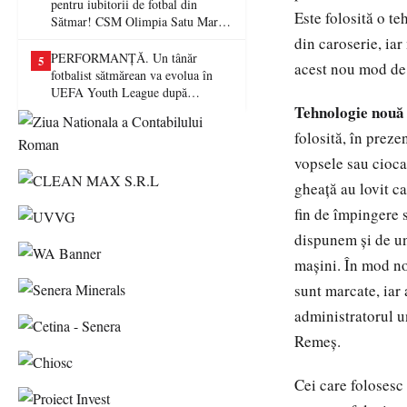
pentru iubitorii de fotbal din
Este folosită o t
Sătmar! CSM Olimpia Satu Mare
va juca în Liga a II-a
din caroserie, iar
PERFORMANȚĂ. Un tânăr
5
acest nou mod de 
fotbalist sătmărean va evolua în
UEFA Youth League după
transferul la Farul Constanța
Tehnologie nouă
folosită, în preze
vopsele sau ciocan
gheaţă au lovit ca
fin de împingere 
dispunem şi de un
maşini. În mod no
sunt marcate, iar 
administratorul u
Remeş.
Cei care folosesc 