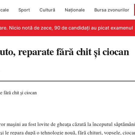
cale
Sport
Cultură
Naționale
Bursa zvonurilor
e. Nicio notă de zece, 90 de candidați au picat examenul
uto, reparate fără chit şi ciocan
0
ror maşini au fost lovite de gheaţa căzută la începutul săptămân
 şi le repara după o tehnologie nouă, fără chituri, vopsele, cioca