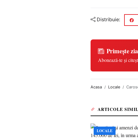
Distribuie:
Primește zia
Abonează-te și citeșt
Acasa
Locale
Carose
ARTICOLE SIMI
LOCALE