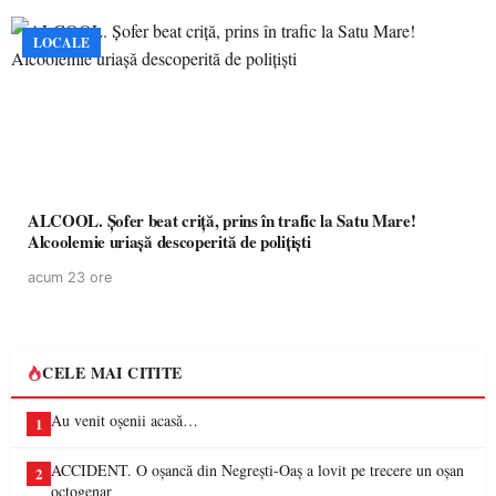
LOCALE
ALCOOL. Șofer beat criță, prins în trafic la Satu Mare!
Alcoolemie uriașă descoperită de polițiști
acum 23 ore
CELE MAI CITITE
Au venit oșenii acasă…
1
ACCIDENT. O oșancă din Negrești-Oaș a lovit pe trecere un oșan
2
octogenar