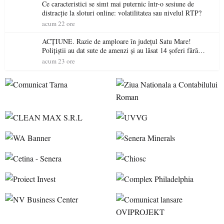
Ce caracteristici se simt mai puternic într-o sesiune de
distracție la sloturi online: volatilitatea sau nivelul RTP?
acum 22 ore
ACȚIUNE. Razie de amploare în județul Satu Mare!
Polițiștii au dat sute de amenzi și au lăsat 14 șoferi fără
permis într-o singură zi
acum 23 ore