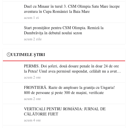
Duel cu Minaur în turul 3. CSM Olimpia Satu Mare începe
aventura în Cupa României la Baia Mare
acum 1 zi
Start promițător pentru CSM Olimpia. Remiză la
Dumbrăvița în debutul noului sezon
acum 2 zile
ULTIMELE ȘTIRI
PERMIS. Doi șoferi, două dosare penale în doar 24 de ore
la Petea! Unul avea permisul suspendat, celălalt nu a avut
niciodată permis
acum 2 ore
FRONTIERĂ. Razie de amploare la granița cu Ungaria!
800 de persoane și peste 300 de mașini, verificate
acum 2 ore
VERTICALI PENTRU ROMÂNIA: JURNAL DE
CĂLĂTORIE FIJET
acum 4 ore