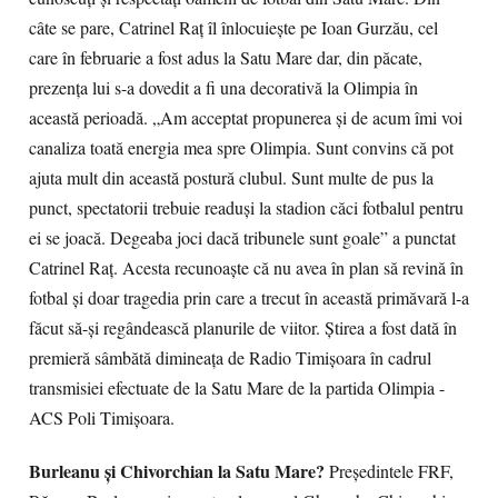
câte se pare, Catrinel Raţ îl înlocuieşte pe Ioan Gurzău, cel
care în februarie a fost adus la Satu Mare dar, din păcate,
prezenţa lui s-a dovedit a fi una decorativă la Olimpia în
această perioadă. „Am acceptat propunerea şi de acum îmi voi
canaliza toată energia mea spre Olimpia. Sunt convins că pot
ajuta mult din această postură clubul. Sunt multe de pus la
punct, spectatorii trebuie readuşi la stadion căci fotbalul pentru
ei se joacă. Degeaba joci dacă tribunele sunt goale” a punctat
Catrinel Raţ. Acesta recunoaşte că nu avea în plan să revină în
fotbal şi doar tragedia prin care a trecut în această primăvară l-a
făcut să-şi regândească planurile de viitor. Ştirea a fost dată în
premieră sâmbătă dimineaţa de Radio Timişoara în cadrul
transmisiei efectuate de la Satu Mare de la partida Olimpia -
ACS Poli Timişoara.
Burleanu şi Chivorchian la Satu Mare?
Preşedintele FRF,