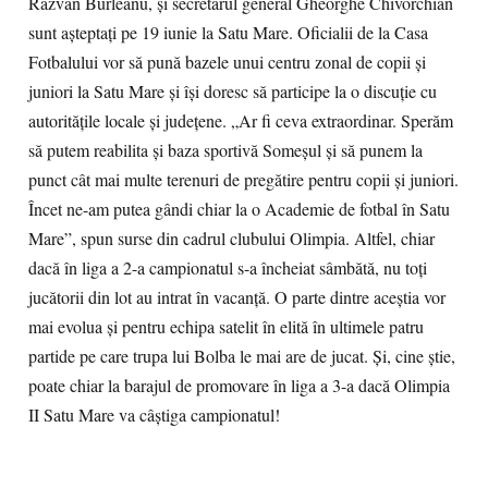
Răzvan Burleanu, şi secretarul general Gheorghe Chivorchian
sunt aşteptaţi pe 19 iunie la Satu Mare. Oficialii de la Casa
Fotbalului vor să pună bazele unui centru zonal de copii şi
juniori la Satu Mare şi îşi doresc să participe la o discuţie cu
autorităţile locale şi judeţene. „Ar fi ceva extraordinar. Sperăm
să putem reabilita şi baza sportivă Someşul şi să punem la
punct cât mai multe terenuri de pregătire pentru copii şi juniori.
Încet ne-am putea gândi chiar la o Academie de fotbal în Satu
Mare”, spun surse din cadrul clubului Olimpia. Altfel, chiar
dacă în liga a 2-a campionatul s-a încheiat sâmbătă, nu toţi
jucătorii din lot au intrat în vacanţă. O parte dintre aceştia vor
mai evolua şi pentru echipa satelit în elită în ultimele patru
partide pe care trupa lui Bolba le mai are de jucat. Şi, cine ştie,
poate chiar la barajul de promovare în liga a 3-a dacă Olimpia
II Satu Mare va câştiga campionatul!