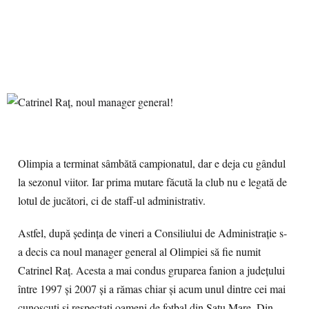
Olimpia a terminat sâmbătă campionatul, dar e deja cu gândul
la sezonul viitor. Iar prima mutare făcută la club nu e legată de
lotul de jucători, ci de staff-ul administrativ.
Astfel, după şedinţa de vineri a Consiliului de Administraţie s-
a decis ca noul manager general al Olimpiei să fie numit
Catrinel Raţ. Acesta a mai condus gruparea fanion a judeţului
între 1997 şi 2007 şi a rămas chiar şi acum unul dintre cei mai
cunoscuţi şi respectaţi oameni de fotbal din Satu Mare. Din