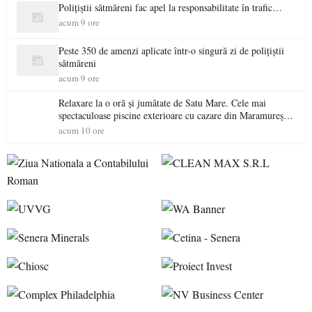
Polițiștii sătmăreni fac apel la responsabilitate în trafic…
acum 9 ore
Peste 350 de amenzi aplicate într-o singură zi de polițiștii
sătmăreni
acum 9 ore
Relaxare la o oră și jumătate de Satu Mare. Cele mai
spectaculoase piscine exterioare cu cazare din Maramureș,
ideale pentru o escapadă de vară
acum 10 ore