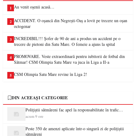
Au venit oșenii acasă…
1
ACCIDENT. O oșancă din Negrești-Oaș a lovit pe trecere un oșan
2
octogenar
INCREDIBIL!!! Șofer de 90 de ani a produs un accident pe o
3
trecere de pietoni din Satu Mare. O femeie a ajuns la spital
PROMOVARE. Veste extraordinară pentru iubitorii de fotbal din
4
Sătmar! CSM Olimpia Satu Mare va juca în Liga a II-a
CSM Olimpia Satu Mare revine în Liga 2!
5
DIN ACEEAȘI CATEGORIE
Polițiștii sătmăreni fac apel la responsabilitate în trafic…
acum 9 ore
Peste 350 de amenzi aplicate într-o singură zi de polițiștii
sătmăreni