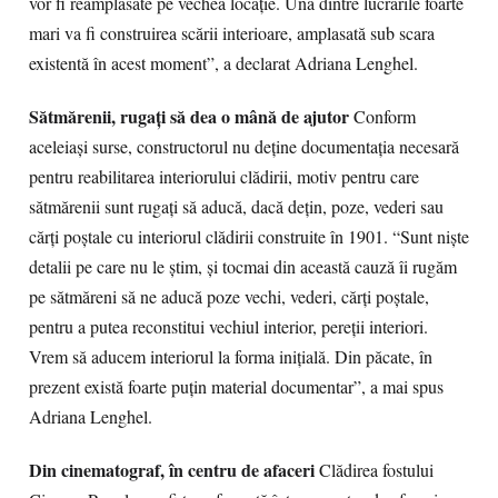
vor fi reamplasate pe vechea locaţie. Una dintre lucrările foarte
mari va fi construirea scării interioare, amplasată sub scara
existentă în acest moment”, a declarat Adriana Lenghel.
Sătmărenii, rugaţi să dea o mână de ajutor
Conform
aceleiaşi surse, constructorul nu deţine documentaţia necesară
pentru reabilitarea interiorului clădirii, motiv pentru care
sătmărenii sunt rugaţi să aducă, dacă deţin, poze, vederi sau
cărţi poştale cu interiorul clădirii construite în 1901. “Sunt nişte
detalii pe care nu le ştim, şi tocmai din această cauză îi rugăm
pe sătmăreni să ne aducă poze vechi, vederi, cărţi poştale,
pentru a putea reconstitui vechiul interior, pereţii interiori.
Vrem să aducem interiorul la forma iniţială. Din păcate, în
prezent există foarte puţin material documentar”, a mai spus
Adriana Lenghel.
Din cinematograf, în centru de afaceri
Clădirea fostului