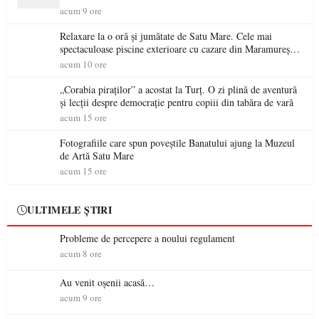
acum 9 ore
Relaxare la o oră și jumătate de Satu Mare. Cele mai
spectaculoase piscine exterioare cu cazare din Maramureș,
ideale pentru o escapadă de vară
acum 10 ore
„Corabia piraților” a acostat la Turț. O zi plină de aventură
și lecții despre democrație pentru copiii din tabăra de vară
acum 15 ore
Fotografiile care spun poveștile Banatului ajung la Muzeul
de Artă Satu Mare
acum 15 ore
ULTIMELE ȘTIRI
Probleme de percepere a noului regulament
acum 8 ore
Au venit oșenii acasă…
acum 9 ore