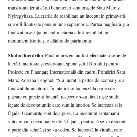
transfrontalier ai cărui beneficiari sunt oraşele Satu Mare și
Nyiregyhaza. Lucrările de reabilitare au început în primăvară
şi vor fi finalizate până în luna septembrie. Partea maghiară şi-a
finalizat investiţia, în cadrul căreia a fost reabilitat un
monument istoric şi o clădire de patrimoniu.
Stadiul lucrărilor
Până în prezent au fost efectuate o serie de
lucrări interioare şi exterioare, spune şeful Biroului pentru
Proiecte cu Finanţare Internaţională din cadrul Primăriei Satu
Mare, Adriana Lenghel. “S-a lucrat la partea de acoperiş, s-a
finalizat iluminatorul. În interior se lucrează la partea de
placare cu gresie şi faianţă, respectiv s-au făcut nişte studii
legate de decoraţiunile care sunt în interior. Se lucrează şi la
faţadă. Geamurile sunt deja puse. La începutul săptămânii
viitoare va fi ceva mai vizibilă faţada, pentru că se va demonta
o parte din schelă şi se va vedea. Se lucrează la vitralii, care