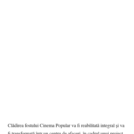
Clădirea fostului Cinema Popular va fi reabilitată integral şi va
fi transformată într-un centru de afaceri, în cadrul unui proiect