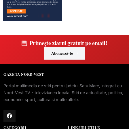
Primește ziarul gratuit pe email!
Abonează-te
GAZETA NORD-VEST
Portal multimedia de stiri pentru judetul Satu Mare, integrat cu
Nord-Vest TV - televiziunea locala. Stiri de actualitate, politica,
economie, sport, cultura si multe altele.
CATEGORII
LINK-URI UTILE