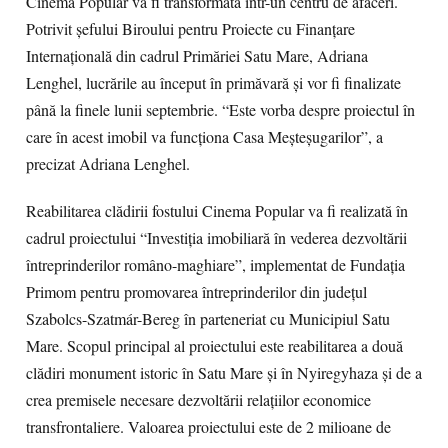
Cinema Popular va fi transformată într-un centru de afaceri.
Potrivit şefului Biroului pentru Proiecte cu Finanţare
Internaţională din cadrul Primăriei Satu Mare, Adriana
Lenghel, lucrările au început în primăvară şi vor fi finalizate
până la finele lunii septembrie. “Este vorba despre proiectul în
care în acest imobil va funcţiona Casa Meşteşugarilor”, a
precizat Adriana Lenghel.
Reabilitarea clădirii fostului Cinema Popular va fi realizată în
cadrul proiectului “Investiţia imobiliară în vederea dezvoltării
întreprinderilor româno-maghiare”, implementat de Fundația
Primom pentru promovarea întreprinderilor din județul
Szabolcs-Szatmár-Bereg în parteneriat cu Municipiul Satu
Mare. Scopul principal al proiectului este reabilitarea a două
clădiri monument istoric în Satu Mare și în Nyiregyhaza și de a
crea premisele necesare dezvoltării relațiilor economice
transfrontaliere. Valoarea proiectului este de 2 milioane de