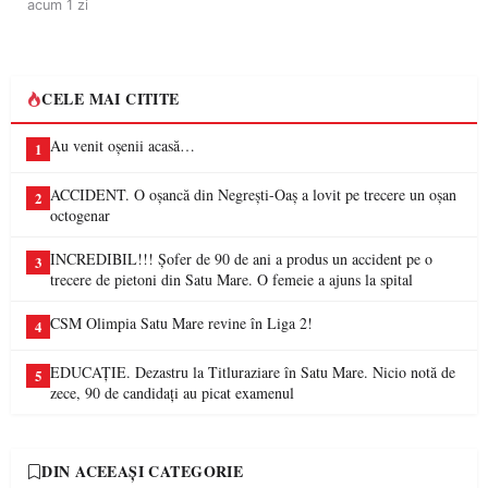
acum 1 zi
CELE MAI CITITE
Au venit oșenii acasă…
1
ACCIDENT. O oșancă din Negrești-Oaș a lovit pe trecere un oșan
2
octogenar
INCREDIBIL!!! Șofer de 90 de ani a produs un accident pe o
3
trecere de pietoni din Satu Mare. O femeie a ajuns la spital
CSM Olimpia Satu Mare revine în Liga 2!
4
EDUCAȚIE. Dezastru la Titluraziare în Satu Mare. Nicio notă de
5
zece, 90 de candidați au picat examenul
DIN ACEEAȘI CATEGORIE