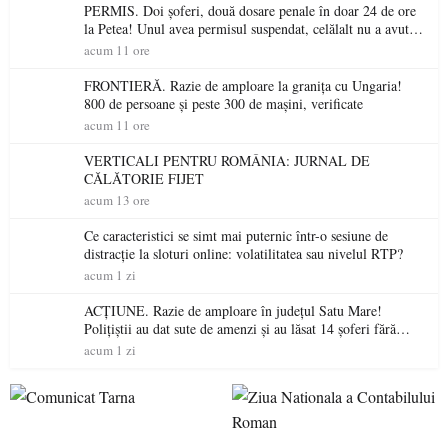
PERMIS. Doi șoferi, două dosare penale în doar 24 de ore
la Petea! Unul avea permisul suspendat, celălalt nu a avut
niciodată permis
acum 11 ore
FRONTIERĂ. Razie de amploare la granița cu Ungaria!
800 de persoane și peste 300 de mașini, verificate
acum 11 ore
VERTICALI PENTRU ROMÂNIA: JURNAL DE
CĂLĂTORIE FIJET
acum 13 ore
Ce caracteristici se simt mai puternic într-o sesiune de
distracție la sloturi online: volatilitatea sau nivelul RTP?
acum 1 zi
ACȚIUNE. Razie de amploare în județul Satu Mare!
Polițiștii au dat sute de amenzi și au lăsat 14 șoferi fără
permis într-o singură zi
acum 1 zi