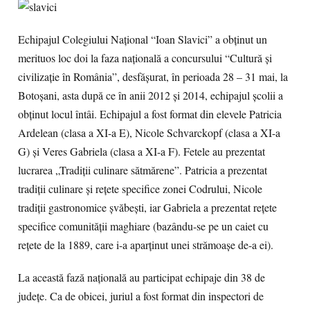
Echipajul Colegiului Naţional “Ioan Slavici” a obţinut un
merituos loc doi la faza naţională a concursului “Cultură și
civilizație în România”, desfăşurat, în perioada 28 – 31 mai, la
Botoșani, asta după ce în anii 2012 și 2014, echipajul şcolii a
obţinut locul întâi. Echipajul a fost format din elevele Patricia
Ardelean (clasa a XI-a E), Nicole Schvarckopf (clasa a XI-a
G) și Veres Gabriela (clasa a XI-a F). Fetele au prezentat
lucrarea „Tradiții culinare sătmărene”. Patricia a prezentat
tradiții culinare și rețete specifice zonei Codrului, Nicole
tradiții gastronomice șvăbești, iar Gabriela a prezentat rețete
specifice comunității maghiare (bazându-se pe un caiet cu
rețete de la 1889, care i-a aparținut unei strămoașe de-a ei).
La această fază națională au participat echipaje din 38 de
județe. Ca de obicei, juriul a fost format din inspectori de