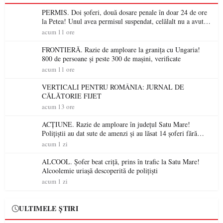
PERMIS. Doi șoferi, două dosare penale în doar 24 de ore
la Petea! Unul avea permisul suspendat, celălalt nu a avut
niciodată permis
acum 11 ore
FRONTIERĂ. Razie de amploare la granița cu Ungaria!
800 de persoane și peste 300 de mașini, verificate
acum 11 ore
VERTICALI PENTRU ROMÂNIA: JURNAL DE
CĂLĂTORIE FIJET
acum 13 ore
ACȚIUNE. Razie de amploare în județul Satu Mare!
Polițiștii au dat sute de amenzi și au lăsat 14 șoferi fără
permis într-o singură zi
acum 1 zi
ALCOOL. Șofer beat criță, prins în trafic la Satu Mare!
Alcoolemie uriașă descoperită de polițiști
acum 1 zi
ULTIMELE ȘTIRI