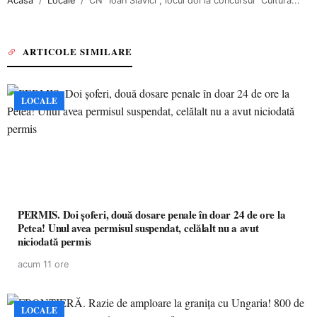
Acasa
Locale
CN “Ioan Slavici”, locul doi la concursul “Cultură...
ARTICOLE SIMILARE
LOCALE
PERMIS. Doi șoferi, două dosare penale în doar 24 de ore la
Petea! Unul avea permisul suspendat, celălalt nu a avut
niciodată permis
acum 11 ore
LOCALE