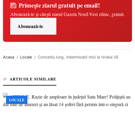
Primește ziarul gratuit pe email!
Abonează-te și citești ziarul Gazeta Nord-Vest zilnic, gratuit.
Abonează-te
Acasa
Locale
Concediu lung, indemnizaţii mici la nivelul UE
ARTICOLE SIMILARE
LOCALE