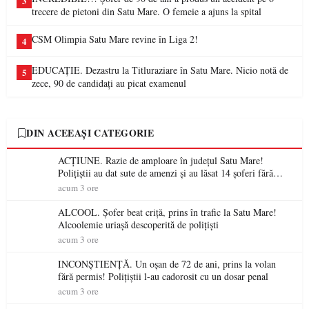
3
trecere de pietoni din Satu Mare. O femeie a ajuns la spital
CSM Olimpia Satu Mare revine în Liga 2!
4
EDUCAȚIE. Dezastru la Titluraziare în Satu Mare. Nicio notă de
5
zece, 90 de candidați au picat examenul
DIN ACEEAȘI CATEGORIE
ACȚIUNE. Razie de amploare în județul Satu Mare!
Polițiștii au dat sute de amenzi și au lăsat 14 șoferi fără
permis într-o singură zi
acum 3 ore
ALCOOL. Șofer beat criță, prins în trafic la Satu Mare!
Alcoolemie uriașă descoperită de polițiști
acum 3 ore
INCONȘTIENȚĂ. Un oșan de 72 de ani, prins la volan
fără permis! Polițiștii l-au cadorosit cu un dosar penal
acum 3 ore