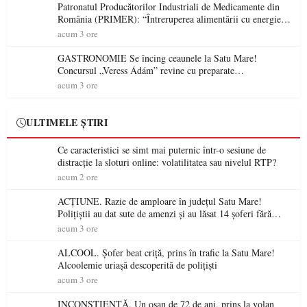
Patronatul Producătorilor Industriali de Medicamente din
România (PRIMER): “Întreruperea alimentării cu energie
electrică a fabricilor de medicamente va pune în pericol
acum 3 ore
accesul pacienților la medicamente esențiale
GASTRONOMIE Se încing ceaunele la Satu Mare!
Concursul „Veress Ádám” revine cu preparate
spectaculoase, premii și un jurat de renume
acum 3 ore
ULTIMELE ȘTIRI
Ce caracteristici se simt mai puternic într-o sesiune de
distracție la sloturi online: volatilitatea sau nivelul RTP?
acum 2 ore
ACȚIUNE. Razie de amploare în județul Satu Mare!
Polițiștii au dat sute de amenzi și au lăsat 14 șoferi fără
permis într-o singură zi
acum 3 ore
ALCOOL. Șofer beat criță, prins în trafic la Satu Mare!
Alcoolemie uriașă descoperită de polițiști
acum 3 ore
INCONȘTIENȚĂ. Un oșan de 72 de ani, prins la volan