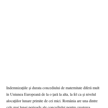
Indemnizaţiile şi durata concediului de maternitate diferă mult
în Uniunea Europeană de la o ţară la alta, la fel ca şi nivelul
alocaţiilor lunare primite de cei mici. România are una dintre
cele mai lungi perioade ale concediului pentru creşterea