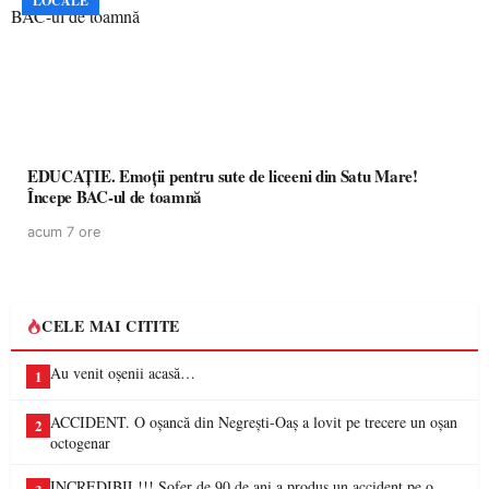
LOCALE
EDUCAȚIE. Emoții pentru sute de liceeni din Satu Mare!
Începe BAC-ul de toamnă
acum 7 ore
CELE MAI CITITE
Au venit oșenii acasă…
1
ACCIDENT. O oșancă din Negrești-Oaș a lovit pe trecere un oșan
2
octogenar
INCREDIBIL!!! Șofer de 90 de ani a produs un accident pe o