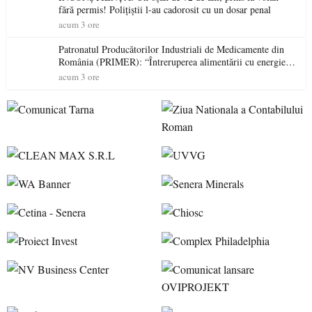
fără permis! Polițiștii l-au cadorosit cu un dosar penal
acum 3 ore
Patronatul Producătorilor Industriali de Medicamente din
România (PRIMER): “Întreruperea alimentării cu energie
electrică a fabricilor de medicamente va pune în pericol
acum 3 ore
accesul pacienților la medicamente esențiale