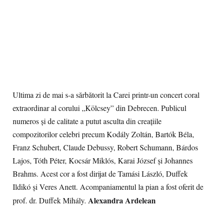
Ultima zi de mai s-a sărbătorit la Carei printr-un concert coral
extraordinar al corului „Kölcsey” din Debrecen. Publicul
numeros și de calitate a putut asculta din creațiile
compozitorilor celebri precum Kodály Zoltán, Bartók Béla,
Franz Schubert, Claude Debussy, Robert Schumann, Bárdos
Lajos, Tóth Péter, Kocsár Miklós, Karai József și Johannes
Brahms. Acest cor a fost dirijat de Tamási László, Duffek
Ildikó și Veres Anett. Acompaniamentul la pian a fost oferit de
Alexandra Ardelean
prof. dr. Duffek Mihály.