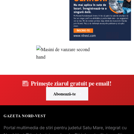
Primește ziarul gratuit pe email!
Abonează-te
GAZETA NORD-VEST
Portal multimedia de stiri pentru judetul Satu Mare, integrat cu