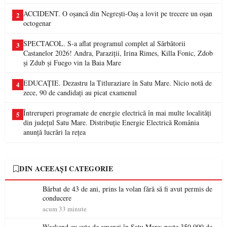
ACCIDENT. O oșancă din Negrești-Oaș a lovit pe trecere un oșan
2
octogenar
SPECTACOL. S-a aflat programul complet al Sărbătorii
3
Castanelor 2026! Andra, Paraziții, Irina Rimes, Killa Fonic, Zdob
și Zdub și Fuego vin la Baia Mare
EDUCAȚIE. Dezastru la Titluraziare în Satu Mare. Nicio notă de
4
zece, 90 de candidați au picat examenul
Întreruperi programate de energie electrică în mai multe localități
5
din județul Satu Mare. Distribuție Energie Electrică România
anunță lucrări la rețea
DIN ACEEAȘI CATEGORIE
Bărbat de 43 de ani, prins la volan fără să fi avut permis de
conducere
acum 33 minute
Weekend cu sute de amenzi în Satu Mare: peste 350.000 de