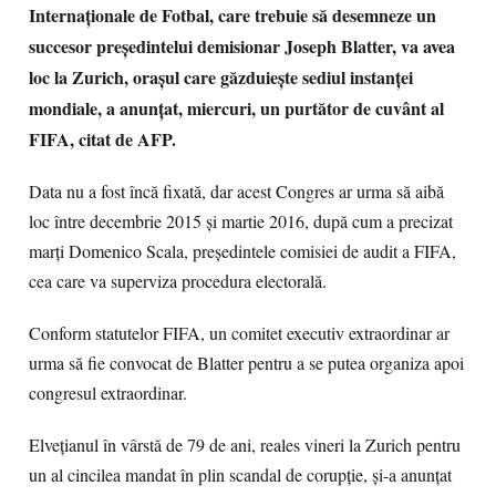
Internaționale de Fotbal, care trebuie să desemneze un
succesor președintelui demisionar Joseph Blatter, va avea
loc la Zurich, orașul care găzduiește sediul instanței
mondiale, a anunțat, miercuri, un purtător de cuvânt al
FIFA, citat de AFP.
Data nu a fost încă fixată, dar acest Congres ar urma să aibă
loc între decembrie 2015 și martie 2016, după cum a precizat
marți Domenico Scala, președintele comisiei de audit a FIFA,
cea care va superviza procedura electorală.
Conform statutelor FIFA, un comitet executiv extraordinar ar
urma să fie convocat de Blatter pentru a se putea organiza apoi
congresul extraordinar.
Elvețianul în vârstă de 79 de ani, reales vineri la Zurich pentru
un al cincilea mandat în plin scandal de corupție, și-a anunțat