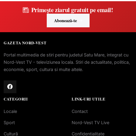
Primește ziarul gratuit pe email!
Abonează-te
GAZETA NORD-VEST
Portal multimedia de stiri pentru judetul Satu Mare, integrat cu
Nord-Vest TV - televiziunea locala. Stiri de actualitate, politica,
economie, sport, cultura si multe altele.
CATEGORII
LINK-URI UTILE
Locale
Contact
Sport
Nord-Vest TV Live
Cultură
Confidentialitate