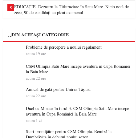
EDUCAȚIE. Dezastru la Titluraziare în Satu Mare. Nicio notă de
5
zece, 90 de candidați au picat examenul
DIN ACEEAȘI CATEGORIE
Probleme de percepere a noului regulament
acum 19 ore
CSM Olimpia Satu Mare începe aventura în Cupa României
la Baia Mare
acum 22 ore
Amical de gală pentru Unirea Tășnad
acum 22 ore
Duel cu Minaur în turul 3. CSM Olimpia Satu Mare începe
aventura în Cupa României la Baia Mare
acum 1 zi
Start promițător pentru CSM Olimpia. Remiză la
Dumbrăvița în debutul noului sezon