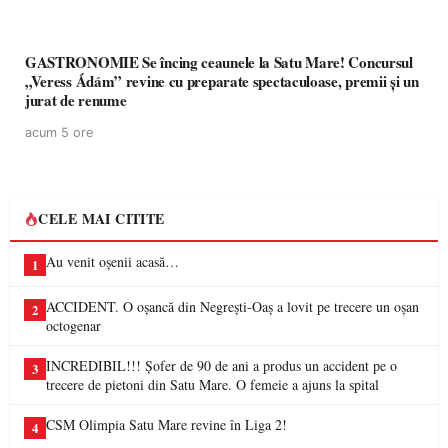
GASTRONOMIE Se încing ceaunele la Satu Mare! Concursul
„Veress Ádám” revine cu preparate spectaculoase, premii și un
jurat de renume
acum 5 ore
CELE MAI CITITE
Au venit oșenii acasă…
1
ACCIDENT. O oșancă din Negrești-Oaș a lovit pe trecere un oșan
2
octogenar
INCREDIBIL!!! Șofer de 90 de ani a produs un accident pe o
3
trecere de pietoni din Satu Mare. O femeie a ajuns la spital
CSM Olimpia Satu Mare revine în Liga 2!
4