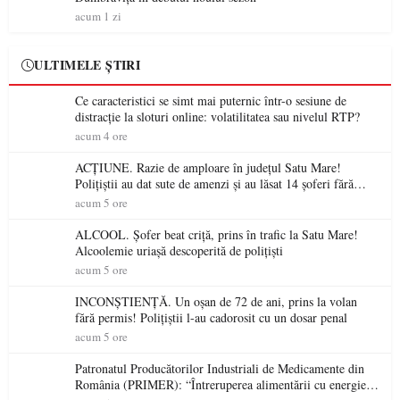
acum 1 zi
ULTIMELE ȘTIRI
Ce caracteristici se simt mai puternic într-o sesiune de
distracție la sloturi online: volatilitatea sau nivelul RTP?
acum 4 ore
ACȚIUNE. Razie de amploare în județul Satu Mare!
Polițiștii au dat sute de amenzi și au lăsat 14 șoferi fără
permis într-o singură zi
acum 5 ore
ALCOOL. Șofer beat criță, prins în trafic la Satu Mare!
Alcoolemie uriașă descoperită de polițiști
acum 5 ore
INCONȘTIENȚĂ. Un oșan de 72 de ani, prins la volan
fără permis! Polițiștii l-au cadorosit cu un dosar penal
acum 5 ore
Patronatul Producătorilor Industriali de Medicamente din
România (PRIMER): “Întreruperea alimentării cu energie