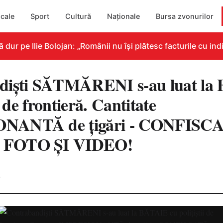
cale
Sport
Cultură
Naționale
Bursa zvonurilor
 pe Ilie Bolojan: „Românii nu își plătesc facturile cu indic
dişti SĂTMĂRENI s-au luat la
i de frontieră. Cantitate
NANTĂ de ţigări - CONFISCA
FOTO ŞI VIDEO!
0