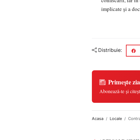
confiscării, iar î
implicate şi a doc
Distribuie:
Primește zia
Abonează-te și citeșt
Acasa
Locale
Contra