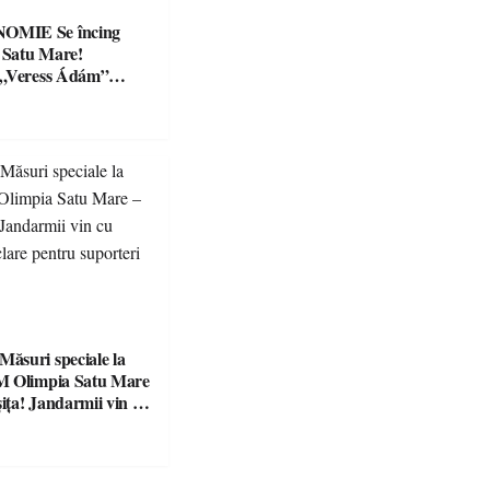
Se încing
a Satu Mare!
 „Veress Ádám”
preparate
se, premii și un jurat
suri speciale la
M Olimpia Satu Mare
ța! Jandarmii vin cu
e clare pentru