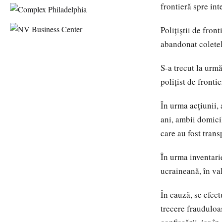
frontieră spre inte
Poliţiştii de fro
abandonat coletel
S-a trecut la urmă
poliţist de fronti
În urma acţiunii, 
ani, ambii domicil
care au fost trans
În urma inventarie
ucraineană, în va
În cauză, se efect
trecere frauduloas