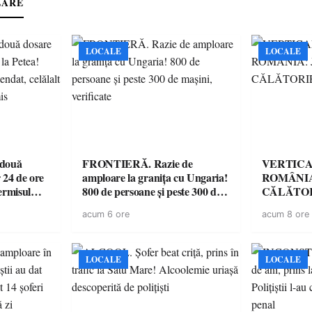
LARE
LOCALE
LOCALE
 două
FRONTIERĂ. Razie de
VERTICA
 24 de ore
amploare la granița cu Ungaria!
ROMÂNIA
ermisul
800 de persoane și peste 300 de
CĂLĂTOR
 a avut
mașini, verificate
acum 6 ore
acum 8 ore
LOCALE
LOCALE