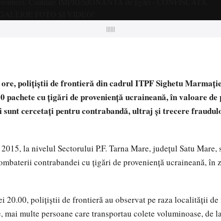
||||||
 ore, poliţiştii de frontieră din cadrul ITPF Sighetu Marmaţi
30 pachete cu ţigări de provenienţă ucraineană, în valoare de 
 sunt cercetaţi pentru contrabandă, ultraj şi trecere fraudul
 2015, la nivelul Sectorului P.F. Tarna Mare, judeţul Satu Mare, 
combaterii contrabandei cu ţigări de provenienţă ucraineană, în 
ei 20.00, poliţiştii de frontieră au observat pe raza localităţii de
, mai multe persoane care transportau colete voluminoase, de la