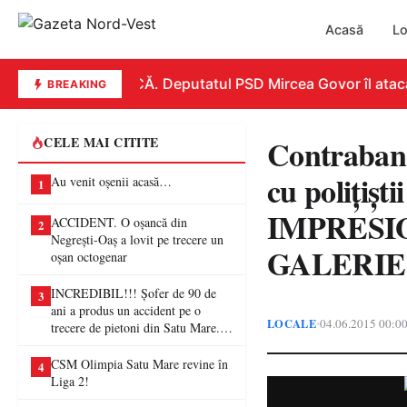
Acasă
Lo
REPLICĂ. Deputatul PSD Mircea Govor îl atacă dur
BREAKING
Contraban
CELE MAI CITITE
cu poliţişti
Au venit oșenii acasă…
1
IMPRESIO
ACCIDENT. O oșancă din
2
Negrești-Oaș a lovit pe trecere un
GALERIE 
oșan octogenar
INCREDIBIL!!! Șofer de 90 de
3
ani a produs un accident pe o
LOCALE
04.06.2015 00:0
•
trecere de pietoni din Satu Mare. O
femeie a ajuns la spital
CSM Olimpia Satu Mare revine în
4
Liga 2!