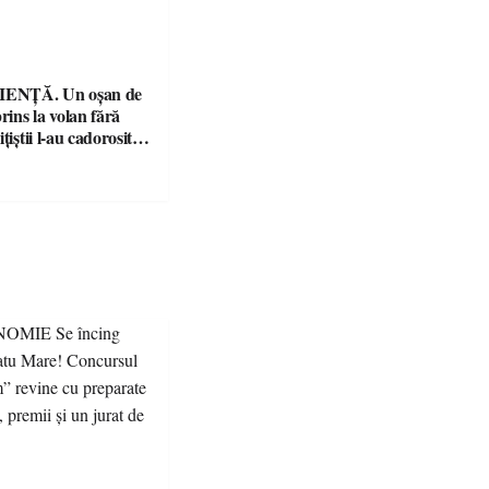
ENȚĂ. Un oșan de
prins la volan fără
țiștii l-au cadorosit
r penal