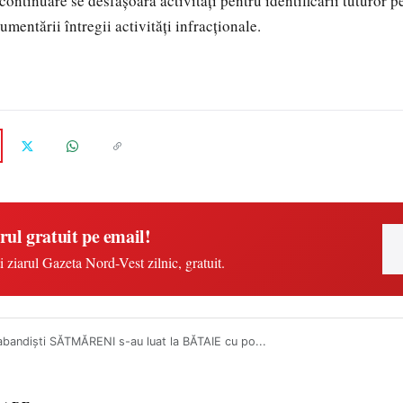
n continuare se desfăşoară activităţi pentru identificării tuturor 
umentării întregii activităţi infracţionale.
rul gratuit pe email!
i ziarul Gazeta Nord-Vest zilnic, gratuit.
bandişti SĂTMĂRENI s-au luat la BĂTAIE cu po...