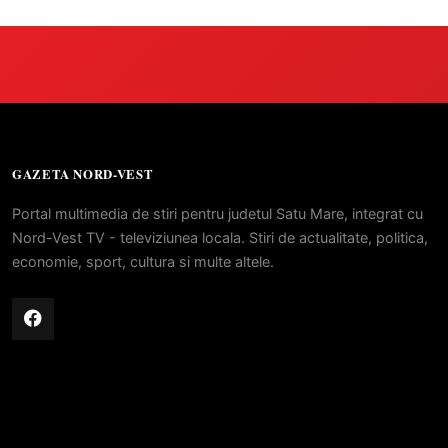
GAZETA NORD-VEST
Portal multimedia de stiri pentru judetul Satu Mare, integrat cu
Nord-Vest TV - televiziunea locala. Stiri de actualitate, politica,
economie, sport, cultura si multe altele.