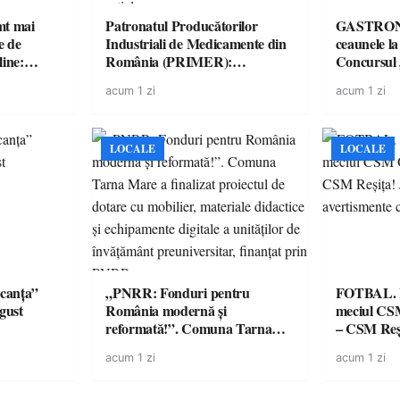
imt mai
Patronatul Producătorilor
GASTRONOMIE 
e de
Industriali de Medicamente din
ceaunele l
line:
România (PRIMER):
Concursul
lul RTP?
“Întreruperea alimentării cu
revine cu 
acum 1 zi
acum 1 zi
energie electrică a fabricilor de
spectaculoa
medicamente va pune în pericol
de renume
accesul pacienților la
medicamente esențiale
LOCALE
LOCALE
canța”
„PNRR: Fonduri pentru
FOTBAL. Mă
ugust
România modernă și
meciul CS
reformată!”. Comuna Tarna
– CSM Reși
Mare a finalizat proiectul de
avertisment
acum 1 zi
acum 1 zi
dotare cu mobilier, materiale
suporteri
didactice și echipamente digitale
a unităților de învățământ