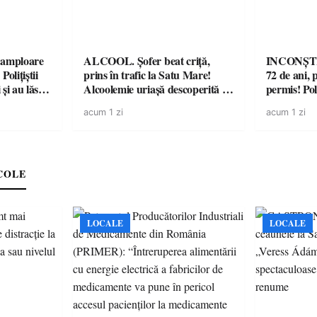
amploare
ALCOOL. Șofer beat criță,
INCONȘTI
olițiștii
prins în trafic la Satu Mare!
72 de ani, 
și au lăsat
Alcoolemie uriașă descoperită de
permis! Poli
într-o
polițiști
cu un dosa
acum 1 zi
acum 1 zi
COLE
LOCALE
LOCALE