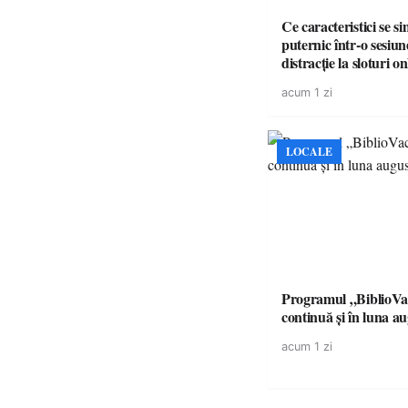
Ce caracteristici se s
puternic într-o sesiun
distracție la sloturi on
volatilitatea sau nive
acum 1 zi
LOCALE
Programul „BiblioVa
continuă și în luna a
acum 1 zi