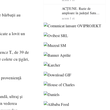
volatilitatea sau nivelul
RTP?
ACȚIUNE. Razie de
amploare în județul Satu
e bărbaţii au
Mare! Polițiștii au dat sute
acum 1 zi
de amenzi și au lăsat 14
șoferi fără permis într-o
singură zi
cate a lovit un
rencz T., de 39 de
 colete cu ţigări,
e provenienţă
ndă, ultraj şi
 în vederea