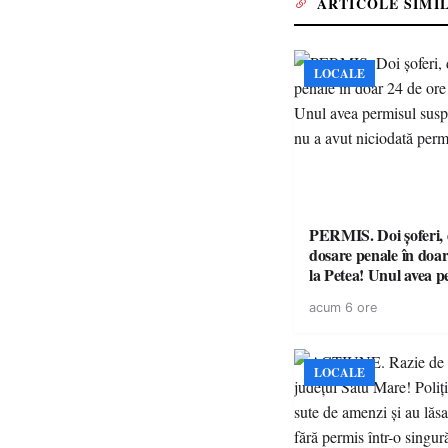
ARTICOLE SIMI
LOCALE
PERMIS. Doi șoferi,
dosare penale în doar
la Petea! Unul avea p
suspendat, celălalt nu
acum 6 ore
niciodată permis
LOCALE