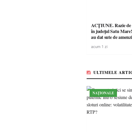
ACȚIUNE. Razie de 
în județul Satu Mare! P
au dat sute de amenzi 
14 șoferi fără permis 
acum 1 zi
singură zi
ULTIMELE ARTI
NAȚIONALE