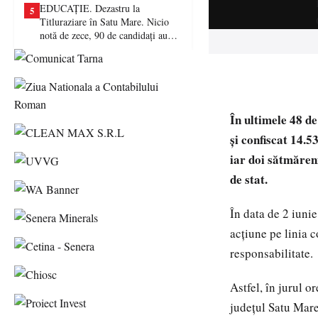
EDUCAȚIE. Dezastru la
5
Titluraziare în Satu Mare. Nicio
notă de zece, 90 de candidați au
picat examenul
În ultimele 48 de
şi confiscat 14.5
iar doi sătmăreni
de stat.
În data de 2 iunie
acţiune pe linia 
responsabilitate.
Astfel, în jurul or
judeţul Satu Mare