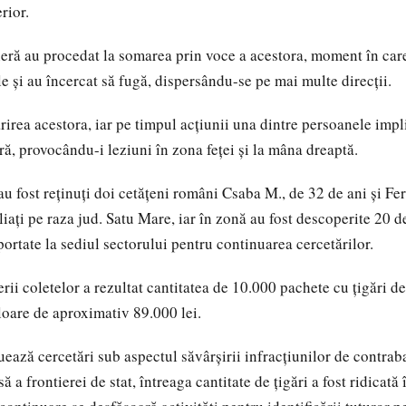
rior.
ntieră au procedat la somarea prin voce a acestora, moment în car
e şi au încercat să fugă, dispersându-se pe mai multe direcţii.
rirea acestora, iar pe timpul acţiunii una dintre persoanele impli
eră, provocându-i leziuni în zona feţei şi la mâna dreaptă.
au fost reţinuţi doi cetăţeni români Csaba M., de 32 de ani şi Fe
iaţi pe raza jud. Satu Mare, iar în zonă au fost descoperite 20 de
portate la sediul sectorului pentru continuarea cercetărilor.
rii coletelor a rezultat cantitatea de 10.000 pachete cu ţigări d
loare de aproximativ 89.000 lei.
uează cercetări sub aspectul săvârşirii infracţiunilor de contraba
ă a frontierei de stat, întreaga cantitate de ţigări a fost ridicată