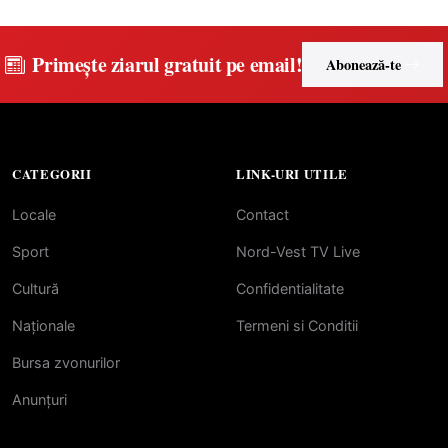
preuniversitar, finanțat prin
PNRR
Primește ziarul gratuit pe email!
Abonează-te
CATEGORII
LINK-URI UTILE
Locale
Contact
Sport
Nord-Vest TV Live
Cultură
Confidentialitate
Naționale
Termeni si Conditii
Bursa zvonurilor
Anunțuri