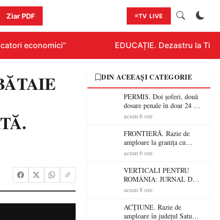
Ziar PDF
TV LIVE
atori economici”
EDUCAȚIE. Dezastru la Titlura
 BĂTAIE
DIN ACEEAȘI CATEGORIE
PERMIS. Doi șoferi, două
dosare penale în doar 24 de
ore la Petea! Unul avea
TĂ.
acum 6 ore
permisul suspendat, celălalt
nu a avut niciodată permis
FRONTIERĂ. Razie de
amploare la granița cu
Ungaria! 800 de persoane și
acum 6 ore
peste 300 de mașini,
verificate
VERTICALI PENTRU
ROMÂNIA: JURNAL DE
CĂLĂTORIE FIJET
acum 8 ore
ACȚIUNE. Razie de
amploare în județul Satu