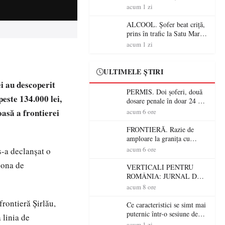
Mare! Polițiștii au dat sute
acum 1 zi
de amenzi și au lăsat 14
șoferi fără permis într-o
ALCOOL. Șofer beat criță,
singură zi
prins în trafic la Satu Mare!
Alcoolemie uriașă
acum 1 zi
descoperită de polițiști
ULTIMELE ȘTIRI
ei au descoperit
PERMIS. Doi șoferi, două
peste 134.000 lei,
dosare penale în doar 24 de
ore la Petea! Unul avea
oasă a frontierei
acum 6 ore
permisul suspendat, celălalt
nu a avut niciodată permis
FRONTIERĂ. Razie de
amploare la granița cu
Ungaria! 800 de persoane și
acum 6 ore
s-a declanşat o
peste 300 de mașini,
zona de
verificate
VERTICALI PENTRU
ROMÂNIA: JURNAL DE
CĂLĂTORIE FIJET
acum 8 ore
 frontieră Şirlău,
Ce caracteristici se simt mai
puternic într-o sesiune de
 linia de
distracție la sloturi online:
acum 1 zi