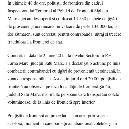
În ultimele 48 de ore, poliţiştii de frontieră din cadrul
Inspectoratului Teritorial al Poliţiei de Frontieră Sighetu
Marmaţiei au descoperit şi confiscat 14.530 pachete cu ţigări
de provenienţă ucraineană, în valoare de peste 134.000 lei, iar
doi sătmăreni sunt cercetaţi pentru contrabandă, ultraj şi trecere
frauduloasă a frontierei de stat.
Concret, în data de 2 iunie 2015, la nivelul Sectorului P.F.
Tarna Mare, judeţul Satu Mare, s-a declanşat o acţiune pe linia
combaterii contrabandei cu ţigări de provenienţă ucraineană, în
zona de responsabilitate. Astfel, în jurul orei 20.00, poliţiştii de
frontieră au observat pe raza localităţii de frontieră Şirlău,
judeţul Satu Mare, mai multe persoane care transportau colete
voluminoase, de la linia de frontieră spre interior.
Poliţiştii de frontieră au procedat la somarea prin voce a
acestora, moment în care bărbaţii au abandonat coletele şi au