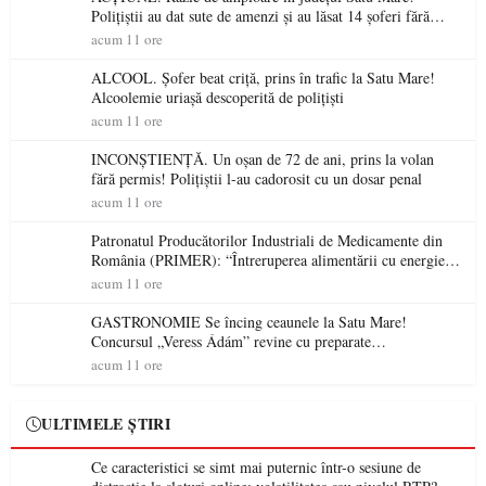
Polițiștii au dat sute de amenzi și au lăsat 14 șoferi fără
permis într-o singură zi
acum 11 ore
ALCOOL. Șofer beat criță, prins în trafic la Satu Mare!
Alcoolemie uriașă descoperită de polițiști
acum 11 ore
INCONȘTIENȚĂ. Un oșan de 72 de ani, prins la volan
fără permis! Polițiștii l-au cadorosit cu un dosar penal
acum 11 ore
Patronatul Producătorilor Industriali de Medicamente din
România (PRIMER): “Întreruperea alimentării cu energie
electrică a fabricilor de medicamente va pune în pericol
acum 11 ore
accesul pacienților la medicamente esențiale
GASTRONOMIE Se încing ceaunele la Satu Mare!
Concursul „Veress Ádám” revine cu preparate
spectaculoase, premii și un jurat de renume
acum 11 ore
ULTIMELE ȘTIRI
Ce caracteristici se simt mai puternic într-o sesiune de