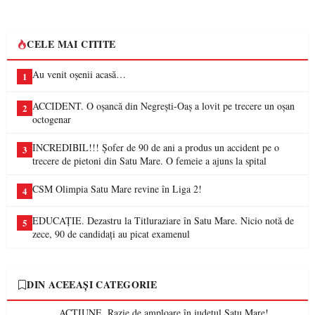
CELE MAI CITITE
Au venit oșenii acasă…
1
ACCIDENT. O oșancă din Negrești-Oaș a lovit pe trecere un oșan
2
octogenar
INCREDIBIL!!! Șofer de 90 de ani a produs un accident pe o
3
trecere de pietoni din Satu Mare. O femeie a ajuns la spital
CSM Olimpia Satu Mare revine în Liga 2!
4
EDUCAȚIE. Dezastru la Titluraziare în Satu Mare. Nicio notă de
5
zece, 90 de candidați au picat examenul
DIN ACEEAȘI CATEGORIE
ACȚIUNE. Razie de amploare în județul Satu Mare!