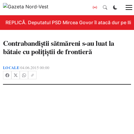
REPLICĂ. Deputatul PSD Mircea Govor îl atacă dur pe Ilie B
Contrabandiştii sătmăreni s-au luat la
bătaie cu poliţiştii de frontieră
LOCALE
04.06.2015 00:00
•