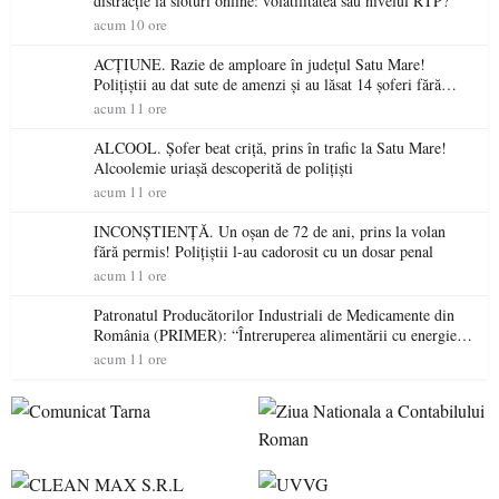
distracție la sloturi online: volatilitatea sau nivelul RTP?
acum 10 ore
ACȚIUNE. Razie de amploare în județul Satu Mare!
Polițiștii au dat sute de amenzi și au lăsat 14 șoferi fără
permis într-o singură zi
acum 11 ore
ALCOOL. Șofer beat criță, prins în trafic la Satu Mare!
Alcoolemie uriașă descoperită de polițiști
acum 11 ore
INCONȘTIENȚĂ. Un oșan de 72 de ani, prins la volan
fără permis! Polițiștii l-au cadorosit cu un dosar penal
acum 11 ore
Patronatul Producătorilor Industriali de Medicamente din
România (PRIMER): “Întreruperea alimentării cu energie
electrică a fabricilor de medicamente va pune în pericol
acum 11 ore
accesul pacienților la medicamente esențiale