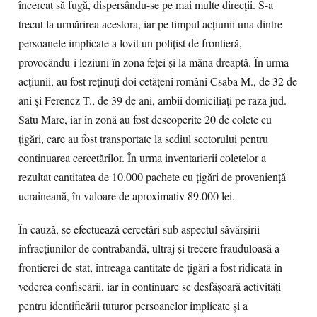
încercat să fugă, dispersându-se pe mai multe direcţii. S-a
trecut la urmărirea acestora, iar pe timpul acţiunii una dintre
persoanele implicate a lovit un poliţist de frontieră,
provocându-i leziuni în zona feţei şi la mâna dreaptă. În urma
acţiunii, au fost reţinuţi doi cetăţeni români Csaba M., de 32 de
ani şi Ferencz T., de 39 de ani, ambii domiciliaţi pe raza jud.
Satu Mare, iar în zonă au fost descoperite 20 de colete cu
ţigări, care au fost transportate la sediul sectorului pentru
continuarea cercetărilor. În urma inventarierii coletelor a
rezultat cantitatea de 10.000 pachete cu ţigări de provenienţă
ucraineană, în valoare de aproximativ 89.000 lei.
În cauză, se efectuează cercetări sub aspectul săvârşirii
infracţiunilor de contrabandă, ultraj şi trecere frauduloasă a
frontierei de stat, întreaga cantitate de ţigări a fost ridicată în
vederea confiscării, iar în continuare se desfăşoară activităţi
pentru identificării tuturor persoanelor implicate şi a