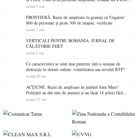
niciodată permis
acum 1 ora
FRONTIERĂ. Razie de amploare la granița cu Ungaria!
800 de persoane și peste 300 de mașini, verificate
acum 1 ora
VERTICALI PENTRU ROMÂNIA: JURNAL DE
CĂLĂTORIE FIJET
acum 2 ore
Ce caracteristici se simt mai puternic într-o sesiune de
distracție la sloturi online: volatilitatea sau nivelul RTP?
acum 20 ore
ACȚIUNE. Razie de amploare în județul Satu Mare!
Polițiștii au dat sute de amenzi și au lăsat 14 șoferi fără
permis într-o singură zi
acum 21 ore