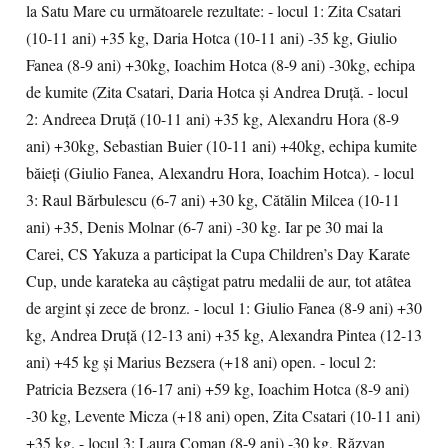
la Satu Mare cu următoarele rezultate: - locul 1: Zita Csatari
(10-11 ani) +35 kg, Daria Hotca (10-11 ani) -35 kg, Giulio
Fanea (8-9 ani) +30kg, Ioachim Hotca (8-9 ani) -30kg, echipa
de kumite (Zita Csatari, Daria Hotca şi Andrea Druţă. - locul
2: Andreea Druţă (10-11 ani) +35 kg, Alexandru Hora (8-9
ani) +30kg, Sebastian Buier (10-11 ani) +40kg, echipa kumite
băieţi (Giulio Fanea, Alexandru Hora, Ioachim Hotca). - locul
3: Raul Bărbulescu (6-7 ani) +30 kg, Cătălin Milcea (10-11
ani) +35, Denis Molnar (6-7 ani) -30 kg. Iar pe 30 mai la
Carei, CS Yakuza a participat la Cupa Children’s Day Karate
Cup, unde karateka au câştigat patru medalii de aur, tot atâtea
de argint şi zece de bronz. - locul 1: Giulio Fanea (8-9 ani) +30
kg, Andrea Druţă (12-13 ani) +35 kg, Alexandra Pintea (12-13
ani) +45 kg şi Marius Bezsera (+18 ani) open. - locul 2:
Patricia Bezsera (16-17 ani) +59 kg, Ioachim Hotca (8-9 ani)
-30 kg, Levente Micza (+18 ani) open, Zita Csatari (10-11 ani)
+35 kg. - locul 3: Laura Coman (8-9 ani) -30 kg, Răzvan