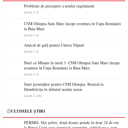
Probleme de percepere a noului regulament
acum 1 zi
CSM Olimpia Satu Mare începe aventura în Cupa României
la Baia Mare
acum 1 zi
Amical de gală pentru Unirea Tășnad
acum 1 zi
Duel cu Minaur în turul 3. CSM Olimpia Satu Mare începe
aventura în Cupa României la Baia Mare
acum 1 zi
Start promițător pentru CSM Olimpia. Remiză la
Dumbrăvița în debutul noului sezon
acum 2 zile
ULTIMELE ȘTIRI
PERMIS. Doi șoferi, două dosare penale în doar 24 de ore
la Petea! Unul avea permisul suspendat, celălalt nu a avut