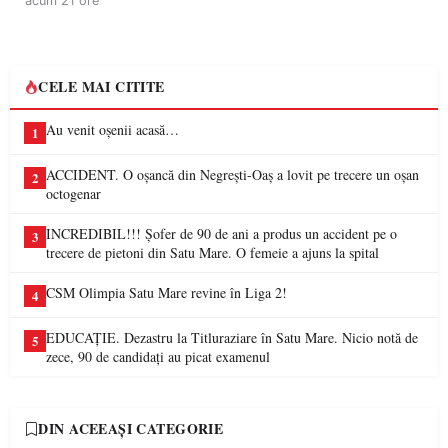
acum 21 ore
CELE MAI CITITE
Au venit oșenii acasă…
1
ACCIDENT. O oșancă din Negrești-Oaș a lovit pe trecere un oșan
2
octogenar
INCREDIBIL!!! Șofer de 90 de ani a produs un accident pe o
3
trecere de pietoni din Satu Mare. O femeie a ajuns la spital
CSM Olimpia Satu Mare revine în Liga 2!
4
EDUCAȚIE. Dezastru la Titluraziare în Satu Mare. Nicio notă de
5
zece, 90 de candidați au picat examenul
DIN ACEEAȘI CATEGORIE