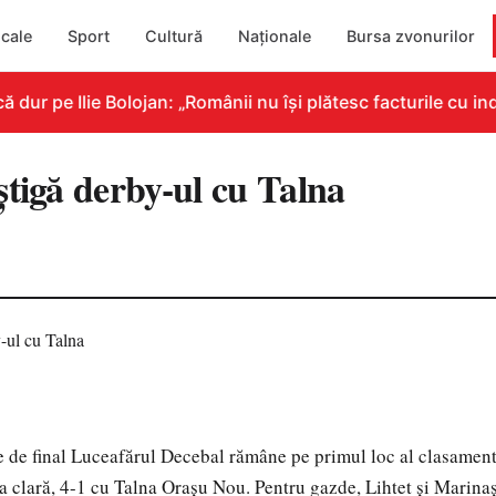
cale
Sport
Cultură
Naționale
Bursa zvonurilor
ur pe Ilie Bolojan: „Românii nu își plătesc facturile cu ind
ştigă derby-ul cu Talna
e de final Luceafărul Decebal rămâne pe primul loc al clasament
ia clară, 4-1 cu Talna Oraşu Nou. Pentru gazde, Lihtet şi Marinaş