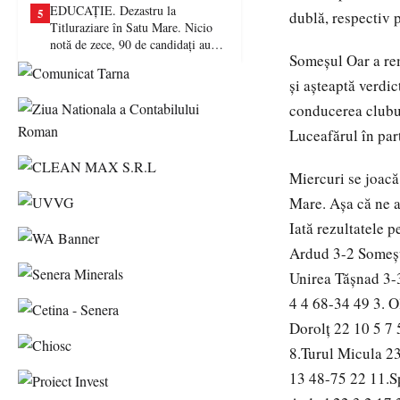
EDUCAȚIE. Dezastru la
5
dublă, respectiv p
Titluraziare în Satu Mare. Nicio
notă de zece, 90 de candidați au
Someşul Oar a rem
picat examenul
şi aşteaptă verdi
conducerea clubul
Luceafărul în part
Miercuri se joacă 
Mare. Aşa că ne a
Iată rezultatele 
Ardud 3-2 Someşul
Unirea Tăşnad 3
4 4 68-34 49 3. O
Dorolţ 22 10 5 7 
8.Turul Micula 2
13 48-75 22 11.S