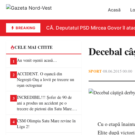
Acasă
Lo
REPLICĂ. Deputatul PSD Mircea Govor îl atacă d
BREAKING
Decebal câ
CELE MAI CITITE
Au venit oșenii acasă…
1
SPORT
08.06.2015 00:00
•
ACCIDENT. O oșancă din
2
Negrești-Oaș a lovit pe trecere un
oșan octogenar
INCREDIBIL!!! Șofer de 90 de
3
ani a produs un accident pe o
trecere de pietoni din Satu Mare. O
femeie a ajuns la spital
CSM Olimpia Satu Mare revine în
4
Cu o etapă înaint
Liga 2!
Elite după victor