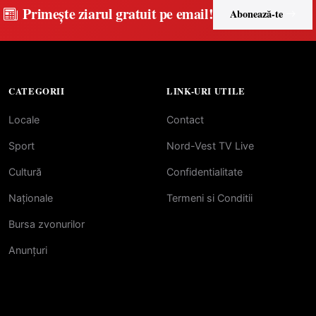
Primește ziarul gratuit pe email!
Abonează-te
CATEGORII
LINK-URI UTILE
Locale
Contact
Sport
Nord-Vest TV Live
Cultură
Confidentialitate
Naționale
Termeni si Conditii
Bursa zvonurilor
Anunțuri