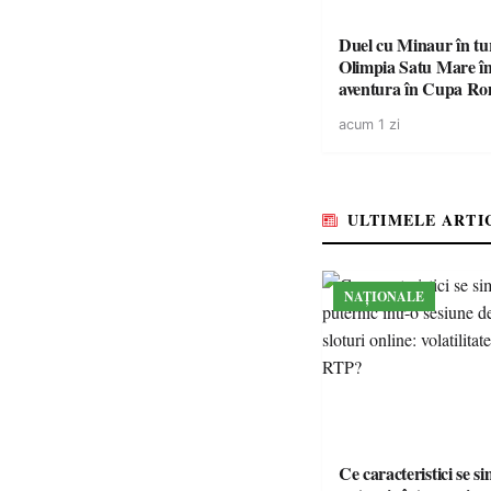
Duel cu Minaur în t
Olimpia Satu Mare î
aventura în Cupa Rom
Baia Mare
acum 1 zi
ULTIMELE ARTI
NAȚIONALE
Ce caracteristici se s