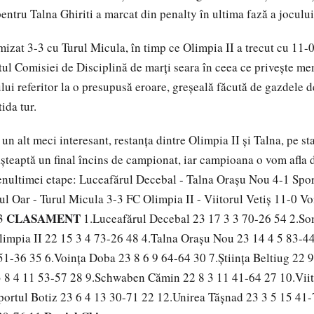
entru Talna Ghiriti a marcat din penalty în ultima fază a jocului
izat 3-3 cu Turul Micula, în timp ce Olimpia II a trecut cu 11-0
ctul Comisiei de Disciplină de marţi seara în ceea ce priveşte m
ui referitor la o presupusă eroare, greşeală făcută de gazdele d
ida tur.
un alt meci interesant, restanţa dintre Olimpia II şi Talna, pe s
şteaptă un final încins de campionat, iar campioana o vom afla 
penultimei etape: Luceafărul Decebal - Talna Oraşu Nou 4-1 Spor
 Oar - Turul Micula 3-3 FC Olimpia II - Viitorul Vetiş 11-0 Vo
CLASAMENT
-3
1.Luceafărul Decebal 23 17 3 3 70-26 54 2.So
limpia II 22 15 3 4 73-26 48 4.Talna Oraşu Nou 23 14 4 5 83-4
51-36 35 6.Voinţa Doba 23 8 6 9 64-64 30 7.Ştiinţa Beltiug 22 
3 8 4 11 53-57 28 9.Schwaben Cămin 22 8 3 11 41-64 27 10.Viito
portul Botiz 23 6 4 13 30-71 22 12.Unirea Tăşnad 23 3 5 15 41-