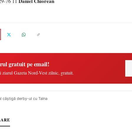
Daniel Chiorean
 29-76 11
rul gratuit pe email!
i ziarul Gazeta Nord-Vest zilnic, gratuit.
l câştigă derby-ul cu Talna
LARE