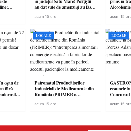
e de
în județul Satu Mare! Polițiștii
prins în tr
line:
au dat sute de amenzi și au lăsat
Alcoolemie
lul RTP?
14 șoferi fără permis într-o
polițiști
acum 15 ore
acum 15 or
singură zi
LOCALE
LOCALE
 oșan de
Patronatul Producătorilor
GASTRONOMIE 
lan fără
Industriali de Medicamente din
ceaunele l
 cadorosit
România (PRIMER):
Concursul
“Întreruperea alimentării cu
revine cu 
acum 15 ore
acum 15 or
energie electrică a fabricilor de
spectaculoa
medicamente va pune în pericol
de renume
accesul pacienților la
medicamente esențiale