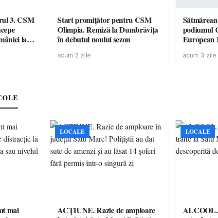
urul 3. CSM
Start promițător pentru CSM
Sătmăreanu
ncepe
Olimpia. Remiză la Dumbrăvița
podiumul 
âniei la
în debutul noului sezon
European
duel specta
acum 2 zile
acum 3 zile
Räikkönen
COLE
LOCALE
LOCALE
imt mai
ACȚIUNE. Razie de amploare
ALCOOL. Șo