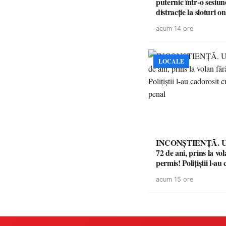
puternic într-o sesiun
distracție la sloturi on
volatilitatea sau nive
acum 14 ore
LOCALE
INCONȘTIENȚĂ. Un
72 de ani, prins la vo
permis! Polițiștii l-au
cu un dosar penal
acum 15 ore