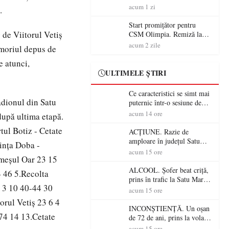
începe aventura în Cupa
acum 1 zi
.
României la Baia Mare
Start promițător pentru
 de Viitorul Vetiş
CSM Olimpia. Remiză la
Dumbrăvița în debutul
acum 2 zile
emoriul depus de
noului sezon
e atunci,
ULTIMELE ȘTIRI
Ce caracteristici se simt mai
tadionul din Satu
puternic într-o sesiune de
distracție la sloturi online:
acum 14 ore
după ultima etapă.
volatilitatea sau nivelul
tul Botiz - Cetate
RTP?
ACȚIUNE. Razie de
amploare în județul Satu
inţa Doba -
Mare! Polițiștii au dat sute
acum 15 ore
meşul Oar 23 15
de amenzi și au lăsat 14
șoferi fără permis într-o
ALCOOL. Șofer beat criță,
4 46 5.Recolta
singură zi
prins în trafic la Satu Mare!
9 3 10 40-44 30
Alcoolemie uriașă
acum 15 ore
descoperită de polițiști
rul Vetiş 23 6 4
INCONȘTIENȚĂ. Un oșan
74 14 13.Cetate
de 72 de ani, prins la volan
fără permis! Polițiștii l-au
acum 15 ore