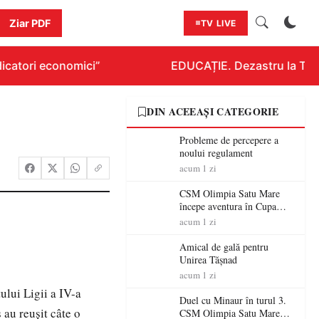
Ziar PDF
TV LIVE
icatori economici”
EDUCAȚIE. Dezastru la Titlur
DIN ACEEAȘI CATEGORIE
Probleme de percepere a
noului regulament
acum 1 zi
CSM Olimpia Satu Mare
începe aventura în Cupa
României la Baia Mare
acum 1 zi
Amical de gală pentru
Unirea Tășnad
acum 1 zi
ului Ligii a IV-a
Duel cu Minaur în turul 3.
 au reuşit câte o
CSM Olimpia Satu Mare