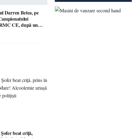
l Darren Betea, pe
Campionatului
 RMC CE, după un
culos cu fiul lui Kimi
fer beat criță,