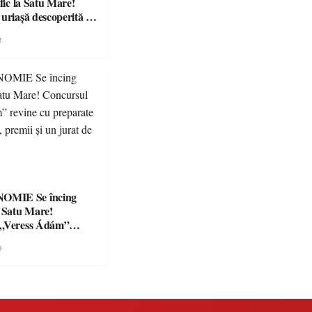
afic la Satu Mare!
 uriașă descoperită de
e
Se încing
a Satu Mare!
 „Veress Ádám”
preparate
e
se, premii și un jurat