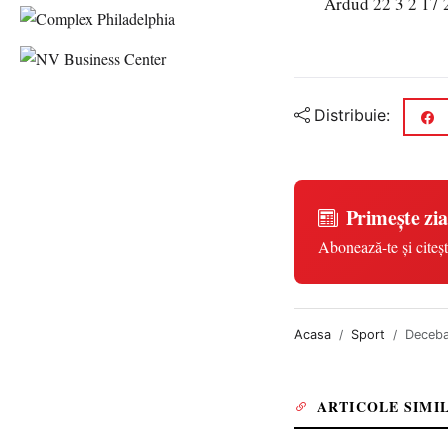
Ardud 22 3 2 17
Distribuie:
Primește zia
Abonează-te și citeșt
Acasa
Sport
Deceba
ARTICOLE SIMI