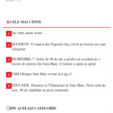
acum 1 zi
CELE MAI CITITE
Au venit oșenii acasă…
1
ACCIDENT. O oșancă din Negrești-Oaș a lovit pe trecere un oșan
2
octogenar
INCREDIBIL!!! Șofer de 90 de ani a produs un accident pe o
3
trecere de pietoni din Satu Mare. O femeie a ajuns la spital
CSM Olimpia Satu Mare revine în Liga 2!
4
EDUCAȚIE. Dezastru la Titluraziare în Satu Mare. Nicio notă de
5
zece, 90 de candidați au picat examenul
DIN ACEEAȘI CATEGORIE