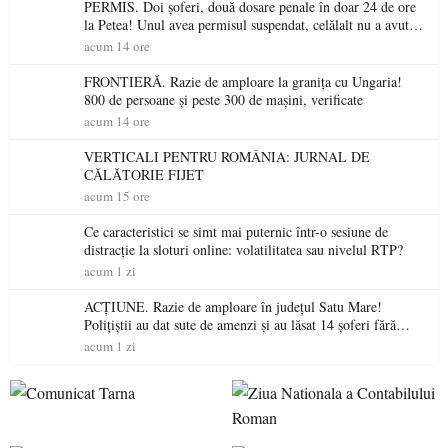
PERMIS. Doi șoferi, două dosare penale în doar 24 de ore
la Petea! Unul avea permisul suspendat, celălalt nu a avut
niciodată permis
acum 14 ore
FRONTIERĂ. Razie de amploare la granița cu Ungaria!
800 de persoane și peste 300 de mașini, verificate
acum 14 ore
VERTICALI PENTRU ROMÂNIA: JURNAL DE
CĂLĂTORIE FIJET
acum 15 ore
Ce caracteristici se simt mai puternic într-o sesiune de
distracție la sloturi online: volatilitatea sau nivelul RTP?
acum 1 zi
ACȚIUNE. Razie de amploare în județul Satu Mare!
Polițiștii au dat sute de amenzi și au lăsat 14 șoferi fără
permis într-o singură zi
acum 1 zi