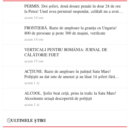
PERMIS. Doi șoferi, două dosare penale în doar 24 de ore
la Petea! Unul avea permisul suspendat, celălalt nu a avut
niciodată permis
acum 14 ore
FRONTIERĂ. Razie de amploare la granița cu Ungaria!
800 de persoane și peste 300 de mașini, verificate
acum 14 ore
VERTICALI PENTRU ROMÂNIA: JURNAL DE
CĂLĂTORIE FIJET
acum 15 ore
ACȚIUNE. Razie de amploare în județul Satu Mare!
Polițiștii au dat sute de amenzi și au lăsat 14 șoferi fără
permis într-o singură zi
acum 1 zi
ALCOOL. Șofer beat criță, prins în trafic la Satu Mare!
Alcoolemie uriașă descoperită de polițiști
acum 1 zi
ULTIMELE ȘTIRI