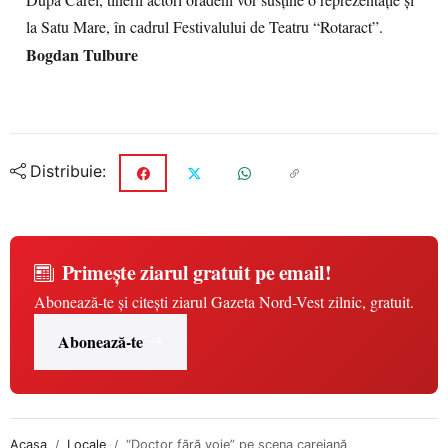
După Carei, tinerii actori orădeni vor susține o reprezentație și
la Satu Mare, în cadrul Festivalului de Teatru “Rotaract”.
Bogdan Tulbure
Distribuie:
Primește ziarul gratuit pe email!
Abonează-te și citești ziarul Gazeta Nord-Vest zilnic, gratuit.
Abonează-te
Acasa
Locale
“Doctor fără voie” pe scena careiană