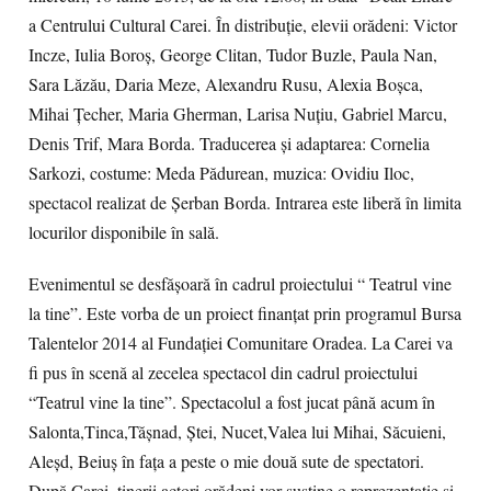
a Centrului Cultural Carei. În distribuție, elevii orădeni: Victor
Incze, Iulia Boroș, George Clitan, Tudor Buzle, Paula Nan,
Sara Lăzău, Daria Meze, Alexandru Rusu, Alexia Boșca,
Mihai Țecher, Maria Gherman, Larisa Nuțiu, Gabriel Marcu,
Denis Trif, Mara Borda. Traducerea și adaptarea: Cornelia
Sarkozi, costume: Meda Pădurean, muzica: Ovidiu Iloc,
spectacol realizat de Șerban Borda. Intrarea este liberă în limita
locurilor disponibile în sală.
Evenimentul se desfășoară în cadrul proiectului “ Teatrul vine
la tine”. Este vorba de un proiect finanțat prin programul Bursa
Talentelor 2014 al Fundației Comunitare Oradea. La Carei va
fi pus în scenă al zecelea spectacol din cadrul proiectului
“Teatrul vine la tine”. Spectacolul a fost jucat până acum în
Salonta,Tinca,Tășnad, Ștei, Nucet,Valea lui Mihai, Săcuieni,
Aleșd, Beiuș în fața a peste o mie două sute de spectatori.