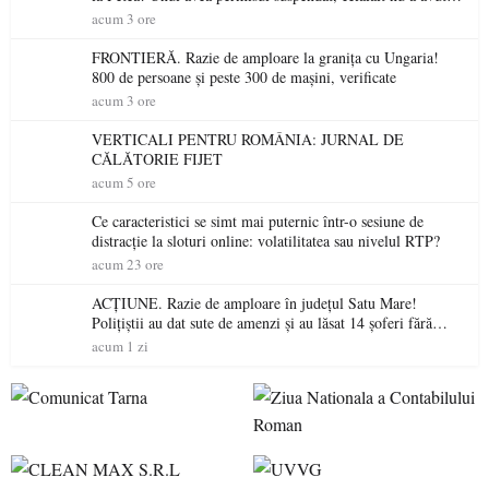
niciodată permis
acum 3 ore
FRONTIERĂ. Razie de amploare la granița cu Ungaria!
800 de persoane și peste 300 de mașini, verificate
acum 3 ore
VERTICALI PENTRU ROMÂNIA: JURNAL DE
CĂLĂTORIE FIJET
acum 5 ore
Ce caracteristici se simt mai puternic într-o sesiune de
distracție la sloturi online: volatilitatea sau nivelul RTP?
acum 23 ore
ACȚIUNE. Razie de amploare în județul Satu Mare!
Polițiștii au dat sute de amenzi și au lăsat 14 șoferi fără
permis într-o singură zi
acum 1 zi