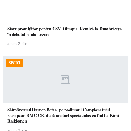
Start promițător pentru CSM Olimpia. Remiză la Dumbrăvița
în debutul noului sezon
acum 2 zile
SPORT
Sătmăreanul Darren Betea, pe podiumul Campionatului
European RMC CE, după un duel spectaculos cu fiul lui Kimi
Räikkönen
acum 3 zile