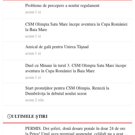
Probleme de percepere a noului regulament
acum 1 zi
CSM Olimpia Satu Mare începe aventura în Cupa României
la Baia Mare
acum 1 zi
Amical de gală pentru Unirea Tășnad
acum 1 zi
Duel cu Minaur în turul 3. CSM Olimpia Satu Mare începe
aventura în Cupa României la Baia Mare
acum 1 zi
Start promițător pentru CSM Olimpia. Remiză la
Dumbrăvița în debutul noului sezon
acum 2 zile
ULTIMELE ȘTIRI
PERMIS. Doi șoferi, două dosare penale în doar 24 de ore
la Petea! Unul avea permisul suspendat, celălalt nu a avut