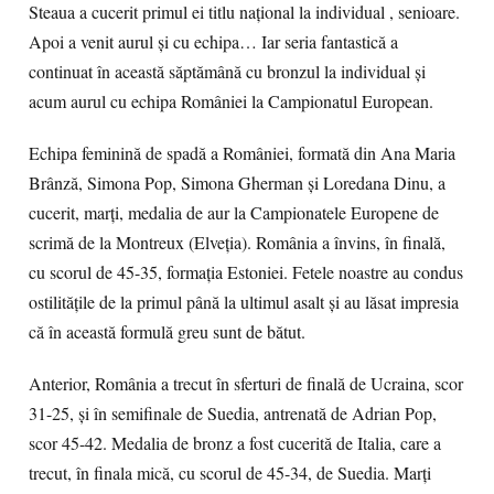
Steaua a cucerit primul ei titlu național la individual , senioare.
Apoi a venit aurul și cu echipa… Iar seria fantastică a
continuat în această săptămână cu bronzul la individual și
acum aurul cu echipa României la Campionatul European.
Echipa feminină de spadă a României, formată din Ana Maria
Brânză, Simona Pop, Simona Gherman şi Loredana Dinu, a
cucerit, marţi, medalia de aur la Campionatele Europene de
scrimă de la Montreux (Elveţia). România a învins, în finală,
cu scorul de 45-35, formaţia Estoniei. Fetele noastre au condus
ostilitățile de la primul până la ultimul asalt și au lăsat impresia
că în această formulă greu sunt de bătut.
Anterior, România a trecut în sferturi de finală de Ucraina, scor
31-25, şi în semifinale de Suedia, antrenată de Adrian Pop,
scor 45-42. Medalia de bronz a fost cucerită de Italia, care a
trecut, în finala mică, cu scorul de 45-34, de Suedia. Marți