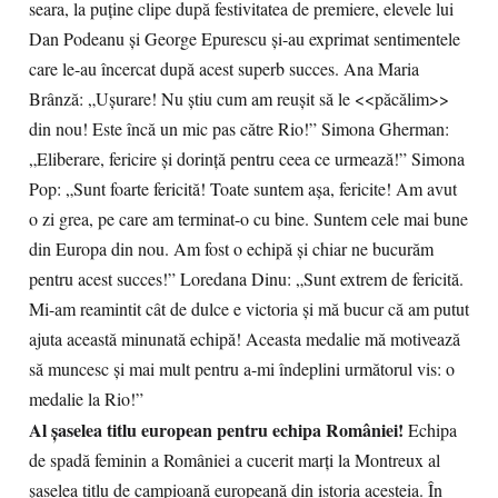
seara, la puține clipe după festivitatea de premiere, elevele lui
Dan Podeanu și George Epurescu și-au exprimat sentimentele
care le-au încercat după acest superb succes. Ana Maria
Brânză: „Ușurare! Nu știu cum am reușit să le <<păcălim>>
din nou! Este încă un mic pas către Rio!” Simona Gherman:
„Eliberare, fericire și dorință pentru ceea ce urmează!” Simona
Pop: „Sunt foarte fericită! Toate suntem așa, fericite! Am avut
o zi grea, pe care am terminat-o cu bine. Suntem cele mai bune
din Europa din nou. Am fost o echipă și chiar ne bucurăm
pentru acest succes!” Loredana Dinu: „Sunt extrem de fericită.
Mi-am reamintit cât de dulce e victoria și mă bucur că am putut
ajuta această minunată echipă! Aceasta medalie mă motivează
să muncesc și mai mult pentru a-mi îndeplini următorul vis: o
medalie la Rio!”
Al șaselea titlu european pentru echipa României!
Echipa
de spadă feminin a României a cucerit marți la Montreux al
șaselea titlu de campioană europeană din istoria acesteia. În