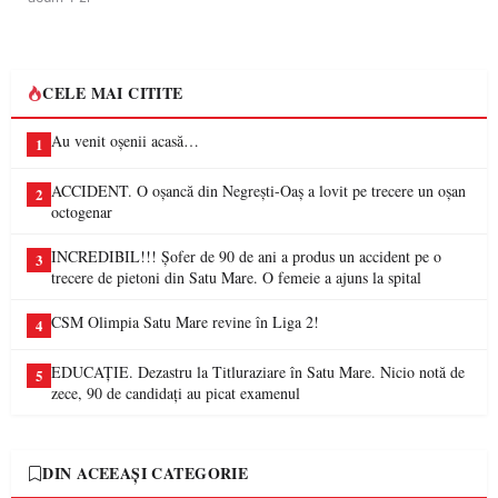
CELE MAI CITITE
Au venit oșenii acasă…
1
ACCIDENT. O oșancă din Negrești-Oaș a lovit pe trecere un oșan
2
octogenar
INCREDIBIL!!! Șofer de 90 de ani a produs un accident pe o
3
trecere de pietoni din Satu Mare. O femeie a ajuns la spital
CSM Olimpia Satu Mare revine în Liga 2!
4
EDUCAȚIE. Dezastru la Titluraziare în Satu Mare. Nicio notă de
5
zece, 90 de candidați au picat examenul
DIN ACEEAȘI CATEGORIE