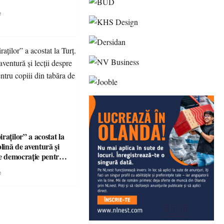
e
raților” a acostat la
plină de aventură și
re democrație pentru
tabăra de vară
e