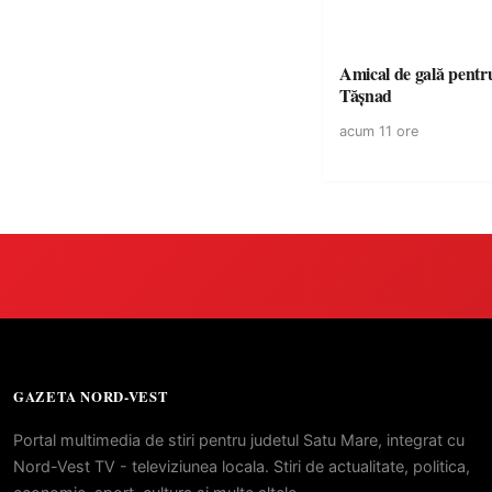
Amical de gală pentr
Tășnad
acum 11 ore
GAZETA NORD-VEST
Portal multimedia de stiri pentru judetul Satu Mare, integrat cu
Nord-Vest TV - televiziunea locala. Stiri de actualitate, politica,