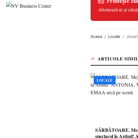
Primește zia
Abonează-te și citeșt
Acasa
Locale
Jocuri
ARTICOLE SIMI
LOCALE
SĂRBĂTOARE. Me
spectacol la Ardud