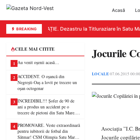
Acasă
Lo
EDUCAȚIE. Dezastru la Titluraziare în Satu Mar
BREAKING
Jocurile C
CELE MAI CITITE
Au venit oșenii acasă…
1
LOCALE
07.06.2015 00:0
•
ACCIDENT. O oșancă din
2
Negrești-Oaș a lovit pe trecere un
oșan octogenar
INCREDIBIL!!! Șofer de 90 de
3
ani a produs un accident pe o
trecere de pietoni din Satu Mare. O
femeie a ajuns la spital
PROMOVARE. Veste extraordinară
4
Asociația ”I.C. Br
pentru iubitorii de fotbal din
Jocurile copilărie
Sătmar! CSM Olimpia Satu Mare