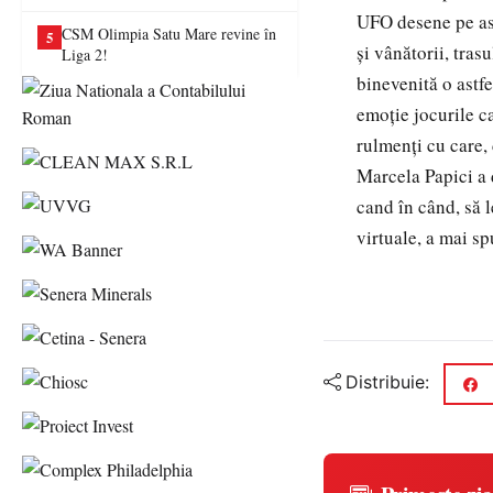
va juca în Liga a II-a
UFO desene pe asfa
CSM Olimpia Satu Mare revine în
5
și vânătorii, tras
Liga 2!
binevenită o astfe
emoție jocurile c
rulmenți cu care,
Marcela Papici a d
cand în când, să l
virtuale, a mai s
Distribuie: