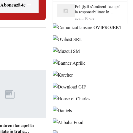
Abonează-te
Polițiștii sătmăreni fac apel
la responsabilitate în
trafic…
acum 10 ore
ătmăreni fac apel la
responsabilitate în trafic…