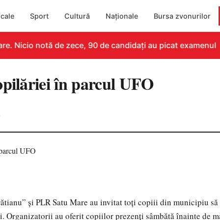
cale
Sport
Cultură
Naționale
Bursa zvonurilor
e. Nicio notă de zece, 90 de candidați au picat examenul
opilăriei în parcul UFO
0
ătianu” și PLR Satu Mare au invitat toți copiii din municipiu să 
i. Organizatorii au oferit copiilor prezenți sâmbătă înainte de m