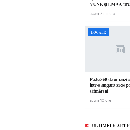
VUNK și EMAA urcă
acum 7 minute
LOCALE
Peste 350 de amenzi a
într-o singură zi de pol
sătmăreni
acum 10 ore
ULTIMELE ARTI