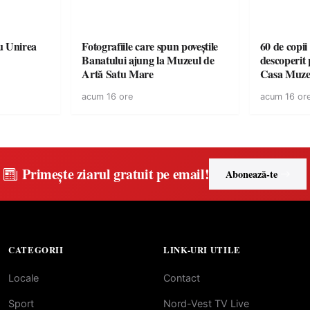
u Unirea
Fotografiile care spun poveștile
60 de copii
Banatului ajung la Muzeul de
descoperit 
Artă Satu Mare
Casa Muze
acum 16 ore
acum 16 or
Primește ziarul gratuit pe email!
Abonează-te
CATEGORII
LINK-URI UTILE
Locale
Contact
Sport
Nord-Vest TV Live