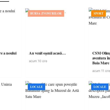
BURSA ZVONURILOR
SPORT
e a noului
Au venit oșenii acasă…
CSM Olimp
aventura în Cupa României la
acum 10 ore
Baia Mare
acum 11 ore
LOCALE
LOCALE