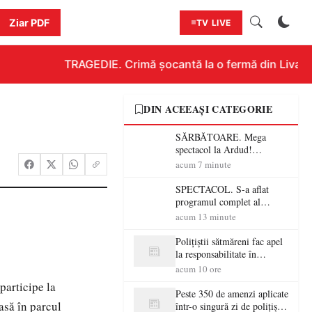
Ziar PDF
TV LIVE
TRAGEDIE. Crimă șocantă la o fermă din Livada!!!
DIN ACEEAȘI CATEGORIE
SĂRBĂTOARE. Mega
spectacol la Ardud!
ANTONIA, VUNK și
acum 7 minute
EMAA urcă pe scenă
SPECTACOL. S-a aflat
programul complet al
Sărbătorii Castanelor 2026!
acum 13 minute
Andra, Paraziții, Irina
Rimes, Killa Fonic, Zdob și
Polițiștii sătmăreni fac apel
Zdub și Fuego vin la Baia
la responsabilitate în
Mare
trafic…
acum 10 ore
participe la
Peste 350 de amenzi aplicate
asă în parcul
într-o singură zi de polițiștii