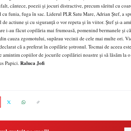
lt, cântece, poezii și jocuri distractive, precum săritul cu coar
ul cu funia, fuga în sac. Liderul PLR Satu Mare, Adrian Ştef, a sp
l de actiune și cu siguranță o vor repeta și în viitor. Ștef și-a ami
are i-au făcut copilăria mai frumoasă, pomenind bermanele și c
 din cauza zgomotului, supărau vecinii de cele mai multe ori. V
eclarat că a preferat în copilărie șotronul. Tocmai de aceea este
e amintim copiilor de jocurile copilăriei noastre și să lăsăm la o
Raluca Jofi
pus Papici.