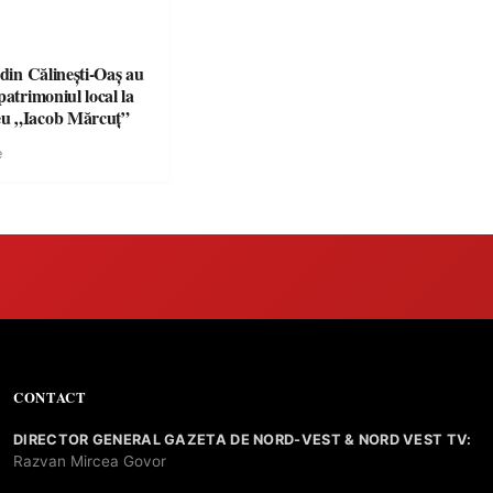
 din Călinești-Oaș au
patrimoniul local la
u „Iacob Mărcuț”
e
CONTACT
DIRECTOR GENERAL GAZETA DE NORD-VEST & NORD VEST TV:
Razvan Mircea Govor