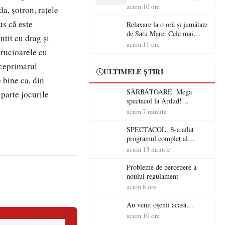
sătmăreni
acum 10 ore
da, șotron, rațele
us că este
Relaxare la o oră și jumătate
de Satu Mare. Cele mai
ntit cu drag și
spectaculoase piscine
acum 11 ore
ărucioarele cu
exterioare cu cazare din
Maramureș, ideale pentru o
iceprimarul
escapadă de vară
ULTIMELE ȘTIRI
 bine ca, din
SĂRBĂTOARE. Mega
 parte jocurile
spectacol la Ardud!
ANTONIA, VUNK și
acum 7 minute
EMAA urcă pe scenă
SPECTACOL. S-a aflat
programul complet al
Sărbătorii Castanelor 2026!
acum 13 minute
Andra, Paraziții, Irina
Rimes, Killa Fonic, Zdob și
Probleme de percepere a
Zdub și Fuego vin la Baia
noului regulament
Mare
acum 8 ore
Au venit oșenii acasă…
acum 10 ore