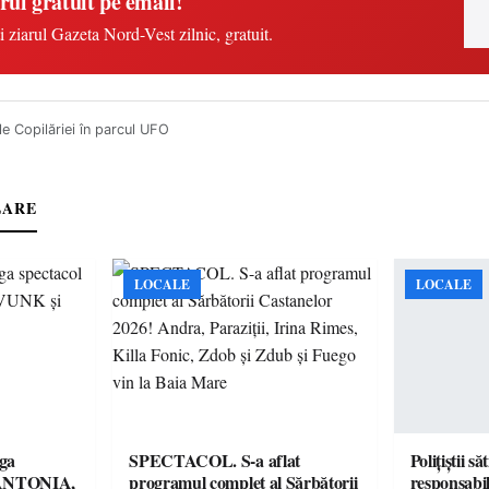
rul gratuit pe email!
i ziarul Gazeta Nord-Vest zilnic, gratuit.
le Copilăriei în parcul UFO
LARE
LOCALE
LOCALE
ga
SPECTACOL. S-a aflat
Polițiștii s
! ANTONIA,
programul complet al Sărbătorii