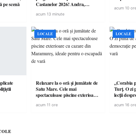
 pe scenă
Castanelor 2026! Andra,
acum 10 or
Paraziții, Irina Rimes, Killa
acum 13 minute
Fonic, Zdob și Zdub și Fuego
vin la Baia Mare
LOCALE
LOCALE
plicate
Relaxare la o oră și jumătate de
„Corabia pi
ițiștii
Satu Mare. Cele mai
Turț. O zi 
spectaculoase piscine exterioare
lecții desp
cu cazare din Maramureș, ideale
copiii din 
acum 11 ore
acum 16 or
pentru o escapadă de vară
COLE