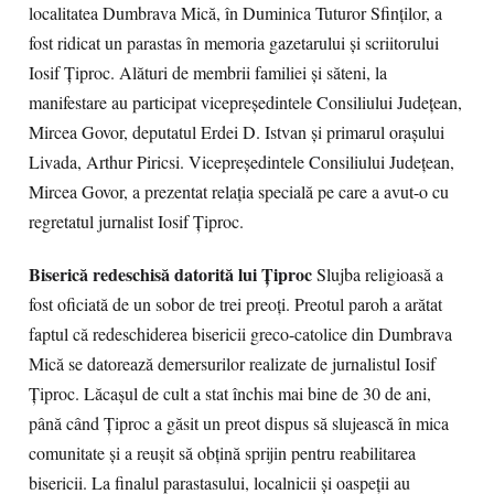
localitatea Dumbrava Mică, în Duminica Tuturor Sfinţilor, a
fost ridicat un parastas în memoria gazetarului şi scriitorului
Iosif Ţiproc. Alături de membrii familiei şi săteni, la
manifestare au participat vicepreşedintele Consiliului Judeţean,
Mircea Govor, deputatul Erdei D. Istvan şi primarul oraşului
Livada, Arthur Piricsi. Vicepreşedintele Consiliului Judeţean,
Mircea Govor, a prezentat relaţia specială pe care a avut-o cu
regretatul jurnalist Iosif Ţiproc.
Biserică redeschisă datorită lui Ţiproc
Slujba religioasă a
fost oficiată de un sobor de trei preoţi. Preotul paroh a arătat
faptul că redeschiderea bisericii greco-catolice din Dumbrava
Mică se datorează demersurilor realizate de jurnalistul Iosif
Ţiproc. Lăcaşul de cult a stat închis mai bine de 30 de ani,
până când Ţiproc a găsit un preot dispus să slujească în mica
comunitate şi a reuşit să obţină sprijin pentru reabilitarea
bisericii. La finalul parastasului, localnicii şi oaspeţii au