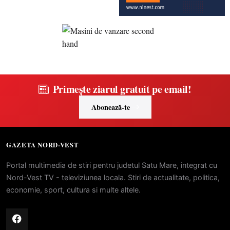
Primește ziarul gratuit pe email!
Abonează-te
GAZETA NORD-VEST
Portal multimedia de stiri pentru judetul Satu Mare, integrat cu
Nord-Vest TV - televiziunea locala. Stiri de actualitate, politica,
economie, sport, cultura si multe altele.