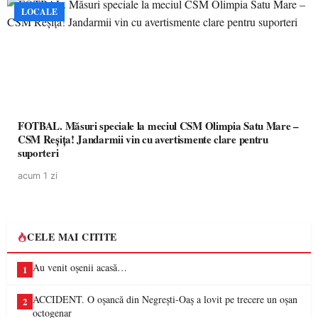
LOCALE
FOTBAL. Măsuri speciale la meciul CSM Olimpia Satu Mare –
CSM Reșița! Jandarmii vin cu avertismente clare pentru
suporteri
acum 1 zi
CELE MAI CITITE
Au venit oșenii acasă…
1
ACCIDENT. O oșancă din Negrești-Oaș a lovit pe trecere un oșan
2
octogenar