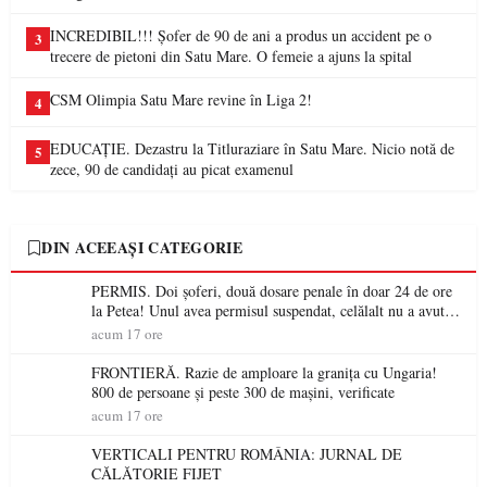
INCREDIBIL!!! Șofer de 90 de ani a produs un accident pe o
3
trecere de pietoni din Satu Mare. O femeie a ajuns la spital
CSM Olimpia Satu Mare revine în Liga 2!
4
EDUCAȚIE. Dezastru la Titluraziare în Satu Mare. Nicio notă de
5
zece, 90 de candidați au picat examenul
DIN ACEEAȘI CATEGORIE
PERMIS. Doi șoferi, două dosare penale în doar 24 de ore
la Petea! Unul avea permisul suspendat, celălalt nu a avut
niciodată permis
acum 17 ore
FRONTIERĂ. Razie de amploare la granița cu Ungaria!
800 de persoane și peste 300 de mașini, verificate
acum 17 ore
VERTICALI PENTRU ROMÂNIA: JURNAL DE
CĂLĂTORIE FIJET