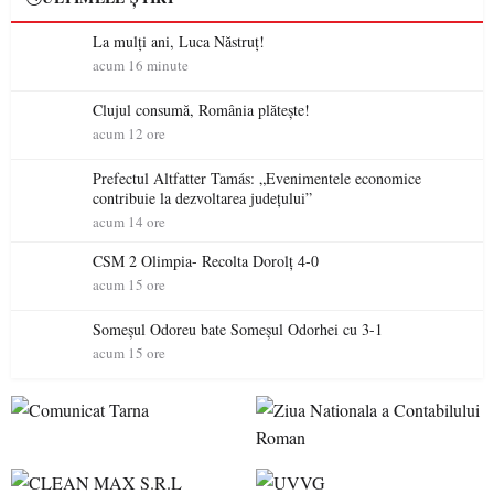
La mulţi ani, Luca Năstruţ!
acum 16 minute
Clujul consumă, România plătește!
acum 12 ore
Prefectul Altfatter Tamás: „Evenimentele economice
contribuie la dezvoltarea județului”
acum 14 ore
CSM 2 Olimpia- Recolta Dorolț 4-0
acum 15 ore
Someșul Odoreu bate Someșul Odorhei cu 3-1
acum 15 ore