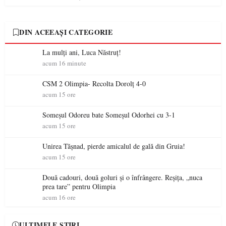
DIN ACEEAȘI CATEGORIE
La mulţi ani, Luca Năstruţ!
acum 16 minute
CSM 2 Olimpia- Recolta Dorolț 4-0
acum 15 ore
Someșul Odoreu bate Someșul Odorhei cu 3-1
acum 15 ore
Unirea Tășnad, pierde amicalul de gală din Gruia!
acum 15 ore
Două cadouri, două goluri și o înfrângere. Reșița, „nuca
prea tare” pentru Olimpia
acum 16 ore
ULTIMELE ȘTIRI