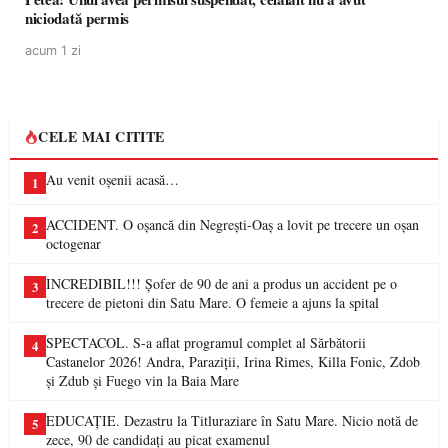
niciodată permis
acum 1 zi
CELE MAI CITITE
Au venit oșenii acasă…
1
ACCIDENT. O oșancă din Negrești-Oaș a lovit pe trecere un oșan
2
octogenar
INCREDIBIL!!! Șofer de 90 de ani a produs un accident pe o
3
trecere de pietoni din Satu Mare. O femeie a ajuns la spital
SPECTACOL. S-a aflat programul complet al Sărbătorii
4
Castanelor 2026! Andra, Paraziții, Irina Rimes, Killa Fonic, Zdob
și Zdub și Fuego vin la Baia Mare
EDUCAȚIE. Dezastru la Titluraziare în Satu Mare. Nicio notă de
5
zece, 90 de candidați au picat examenul