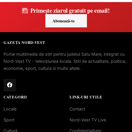
Primește ziarul gratuit pe email!
Abonează-te
GAZETA NORD-VEST
Portal multimedia de stiri pentru judetul Satu Mare, integrat cu
Nord-Vest TV - televiziunea locala. Stiri de actualitate, politica,
economie, sport, cultura si multe altele.
CATEGORII
LINK-URI UTILE
Locale
Contact
Sport
Nord-Vest TV Live
Cultură
Confidentialitate