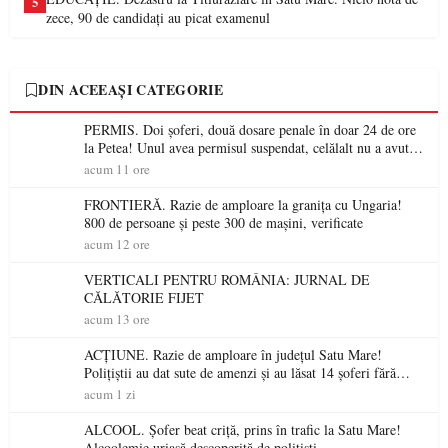
5
zece, 90 de candidați au picat examenul
DIN ACEEAȘI CATEGORIE
PERMIS. Doi șoferi, două dosare penale în doar 24 de ore
la Petea! Unul avea permisul suspendat, celălalt nu a avut
niciodată permis
acum 11 ore
FRONTIERĂ. Razie de amploare la granița cu Ungaria!
800 de persoane și peste 300 de mașini, verificate
acum 12 ore
VERTICALI PENTRU ROMÂNIA: JURNAL DE
CĂLĂTORIE FIJET
acum 13 ore
ACȚIUNE. Razie de amploare în județul Satu Mare!
Polițiștii au dat sute de amenzi și au lăsat 14 șoferi fără
permis într-o singură zi
acum 1 zi
ALCOOL. Șofer beat criță, prins în trafic la Satu Mare!
Alcoolemie uriașă descoperită de polițiști