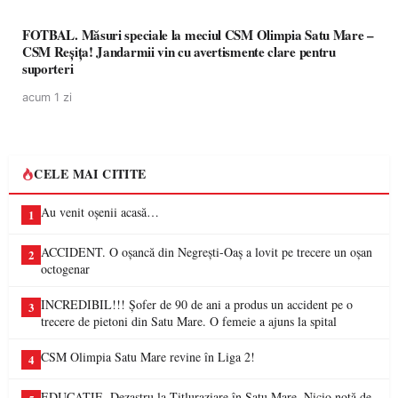
FOTBAL. Măsuri speciale la meciul CSM Olimpia Satu Mare –
CSM Reșița! Jandarmii vin cu avertismente clare pentru
suporteri
acum 1 zi
CELE MAI CITITE
Au venit oșenii acasă…
1
ACCIDENT. O oșancă din Negrești-Oaș a lovit pe trecere un oșan
2
octogenar
INCREDIBIL!!! Șofer de 90 de ani a produs un accident pe o
3
trecere de pietoni din Satu Mare. O femeie a ajuns la spital
CSM Olimpia Satu Mare revine în Liga 2!
4
EDUCAȚIE. Dezastru la Titluraziare în Satu Mare. Nicio notă de