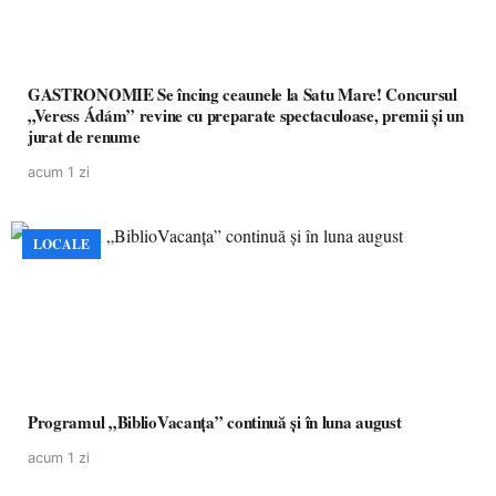
GASTRONOMIE Se încing ceaunele la Satu Mare! Concursul
„Veress Ádám” revine cu preparate spectaculoase, premii și un
jurat de renume
acum 1 zi
LOCALE
Programul „BiblioVacanța” continuă și în luna august
acum 1 zi