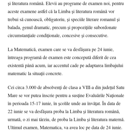
şi literatura română. Elevii au programe de examen noi, pentru
aceste examene astfel că la Limba şi literatura română vor
trebui să cunoască, obligatoriu, şi speciile literare romanul şi
balada, genul dramatic, precum şi propoziţiile subordonate
circumstanţiale condiţionale, concesive şi consecutive.
La Matematică, examen care se va desfăşura pe 24 iunie,
întreaga programă de examen este concepută diferit de cea
existentă până acum, iar accentul cade pe adaptarea limbajului
matematic la situaţii concrete.
Cei circa 3.000 de absolvenţi de clasa a VIII-a din judeţul Satu
Mare se vor putea înscrie pentru a susţine Evaluările Naţionale
în perioada 15-17 iunie, în şcolile unde au învăţat. În data de
22 iunie se va desfăşura proba la Limba şi literatura română,
urmată, o zi mai târziu, de proba la Limba şi literatura maternă.
Ultimul examen, Matematica, va avea loc pe data de 24 iunie.