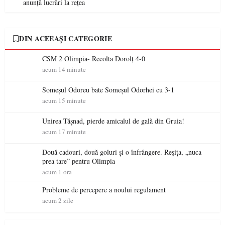
anunță lucrări la rețea
DIN ACEEAȘI CATEGORIE
CSM 2 Olimpia- Recolta Dorolț 4-0
acum 14 minute
Someșul Odoreu bate Someșul Odorhei cu 3-1
acum 15 minute
Unirea Tășnad, pierde amicalul de gală din Gruia!
acum 17 minute
Două cadouri, două goluri și o înfrângere. Reșița, „nuca
prea tare” pentru Olimpia
acum 1 ora
Probleme de percepere a noului regulament
acum 2 zile