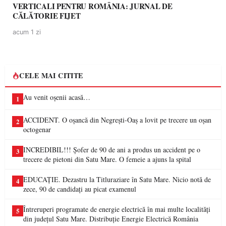
VERTICALI PENTRU ROMÂNIA: JURNAL DE
CĂLĂTORIE FIJET
acum 1 zi
CELE MAI CITITE
Au venit oșenii acasă…
1
ACCIDENT. O oșancă din Negrești-Oaș a lovit pe trecere un oșan
2
octogenar
INCREDIBIL!!! Șofer de 90 de ani a produs un accident pe o
3
trecere de pietoni din Satu Mare. O femeie a ajuns la spital
EDUCAȚIE. Dezastru la Titluraziare în Satu Mare. Nicio notă de
4
zece, 90 de candidați au picat examenul
Întreruperi programate de energie electrică în mai multe localități
5
din județul Satu Mare. Distribuție Energie Electrică România