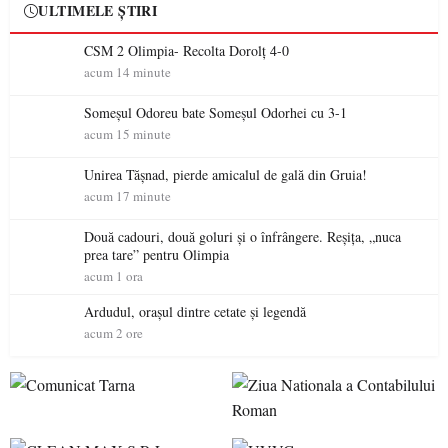
ULTIMELE ȘTIRI
CSM 2 Olimpia- Recolta Dorolț 4-0
acum 14 minute
Someșul Odoreu bate Someșul Odorhei cu 3-1
acum 15 minute
Unirea Tășnad, pierde amicalul de gală din Gruia!
acum 17 minute
Două cadouri, două goluri și o înfrângere. Reșița, „nuca
prea tare” pentru Olimpia
acum 1 ora
Ardudul, orașul dintre cetate și legendă
acum 2 ore