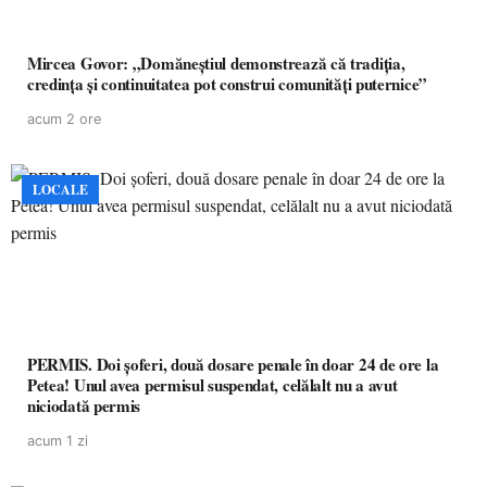
Mircea Govor: „Domăneștiul demonstrează că tradiția,
credința și continuitatea pot construi comunități puternice”
acum 2 ore
LOCALE
PERMIS. Doi șoferi, două dosare penale în doar 24 de ore la
Petea! Unul avea permisul suspendat, celălalt nu a avut
niciodată permis
acum 1 zi