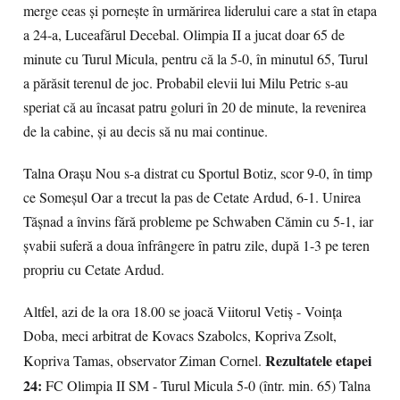
merge ceas şi porneşte în urmărirea liderului care a stat în etapa
a 24-a, Luceafărul Decebal. Olimpia II a jucat doar 65 de
minute cu Turul Micula, pentru că la 5-0, în minutul 65, Turul
a părăsit terenul de joc. Probabil elevii lui Milu Petric s-au
speriat că au încasat patru goluri în 20 de minute, la revenirea
de la cabine, şi au decis să nu mai continue.
Talna Oraşu Nou s-a distrat cu Sportul Botiz, scor 9-0, în timp
ce Someşul Oar a trecut la pas de Cetate Ardud, 6-1. Unirea
Tăşnad a învins fără probleme pe Schwaben Cămin cu 5-1, iar
şvabii suferă a doua înfrângere în patru zile, după 1-3 pe teren
propriu cu Cetate Ardud.
Altfel, azi de la ora 18.00 se joacă Viitorul Vetiș - Voința
Doba, meci arbitrat de Kovacs Szabolcs, Kopriva Zsolt,
Rezultatele etapei
Kopriva Tamas, observator Ziman Cornel.
24:
FC Olimpia II SM - Turul Micula 5-0 (într. min. 65) Talna