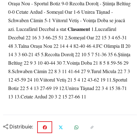
Orașu Nou - Sportul Botiz 9-0 Recolta Dorolț - Ştiinţa Beltiug
0-0 Cetate Ardud - Someşul Oar 1-6 Unirea Tășnad -
Schwaben Cămin 5-1 Viitorul Vetiș - Voinţa Doba se joacă
Clasament
azi. Luceafărul Decebal a stat
1.Luceafărul
Decebal 22 16 3 3 66-25 51 2.Someşul Oar 22 15 3 4 65-31
48 3.Talna Oraşu Nou 22 14 4 4 82-40 46 4.FC Olimpia II 20
14 3 3 60-21 45 5.Recolta Dorolţ 22 10 5 7 51-36 35 6.Ştiinţa
Beltiug 22 9 3 10 40-44 30 7.Voinţa Doba 21 8 5 8 59-56 29
8.Schwaben Cămin 22 8 3 11 41-64 27 9.Turul Micula 22 7 3
12 45-59 24 10.Viitorul Vetiş 21 5 4 12 43-62 19 11.Sportul
Botiz 22 5 4 13 27-69 19 12.Unirea Tăşnad 22 3 4 15 38-71
13 13.Cetate Ardud 20 3 2 15 27-66 11
Distribuie: