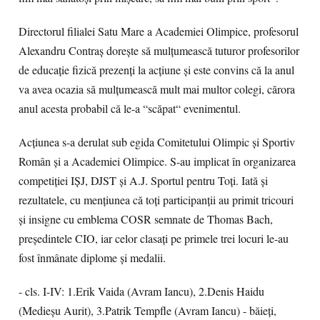
Directorul filialei Satu Mare a Academiei Olimpice, profesorul
Alexandru Contraş doreşte să mulţumească tuturor profesorilor
de educaţie fizică prezenţi la acţiune şi este convins că la anul
va avea ocazia să mulţumească mult mai multor colegi, cărora
anul acesta probabil că le-a “scăpat“ evenimentul.
Acţiunea s-a derulat sub egida Comitetului Olimpic şi Sportiv
Român şi a Academiei Olimpice. S-au implicat în organizarea
competiţiei IŞJ, DJST şi A.J. Sportul pentru Toţi. Iată şi
rezultatele, cu menţiunea că toţi participanţii au primit tricouri
şi insigne cu emblema COSR semnate de Thomas Bach,
preşedintele CIO, iar celor clasaţi pe primele trei locuri le-au
fost înmânate diplome şi medalii.
- cls. I-IV: 1.Erik Vaida (Avram Iancu), 2.Denis Haidu
(Medieşu Aurit), 3.Patrik Tempfle (Avram Iancu) - băieţi,