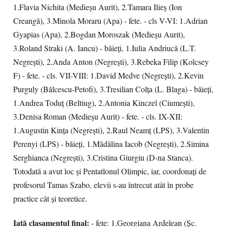
1.Flavia Nichita (Medieşu Aurit), 2.Tamara Ilieş (Ion
Creangă), 3.Minola Moraru (Apa) - fete. - cls V-VI: 1.Adrian
Gyapias (Apa), 2.Bogdan Moroszak (Medieşu Aurit),
3.Roland Straki (A. Iancu) - băieţi, 1.Iulia Andriucă (L.T.
Negreşti), 2.Anda Anton (Negreşti), 3.Rebeka Filip (Kolcsey
F) - fete. - cls. VII-VIII: 1.David Medve (Negreşti), 2.Kevin
Purguly (Bălcescu-Petofi), 3.Tresilian Colţa (L. Blaga) - băieţi,
1.Andrea Toduţ (Beltiug), 2.Antonia Kinczel (Ciumeşti),
3.Denisa Roman (Medieşu Aurit) - fete. - cls. IX-XII:
1.Augustin Kinţa (Negreşti), 2.Raul Neamţ (LPS), 3.Valentin
Perenyi (LPS) - băieţi, 1.Mădălina Iacob (Negreşti), 2.Simina
Serghianca (Negreşti), 3.Cristina Giurgiu (D-na Stanca).
Totodată a avut loc şi Pentatlonul Olimpic, iar, coordonaţi de
profesorul Tamas Szabo, elevii s-au întrecut atât în probe
practice cât şi teoretice.
Iată clasamentul final:
- fete: 1.Georgiana Ardelean (Şc.