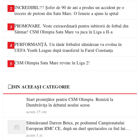
INCREDIBIL!!! Șofer de 90 de ani a produs un accident pe o
2
trecere de pietoni din Satu Mare. O femeie a ajuns la spital
PROMOVARE. Veste extraordinară pentru iubitorii de fotbal din
3
Sătmar! CSM Olimpia Satu Mare va juca în Liga a II-a
PERFORMANȚĂ. Un tânăr fotbalist sătmărean va evolua în
4
UEFA Youth League după transferul la Farul Constanța
CSM Olimpia Satu Mare revine în Liga 2!
5
DIN ACEEAȘI CATEGORIE
Start promițător pentru CSM Olimpia. Remiză la
Dumbrăvița în debutul noului sezon
acum 15 ore
Sătmăreanul Darren Betea, pe podiumul Campionatului
European RMC CE, după un duel spectaculos cu fiul lui
Kimi Räikkönen
acum 1 zi