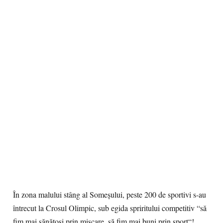
În zona malului stâng al Someşului, peste 200 de sportivi s-au
întrecut la Crosul Olimpic, sub egida spriritului competitiv “să
fim mai sănătoşi prin mişcare, să fim mai buni prin sport“!