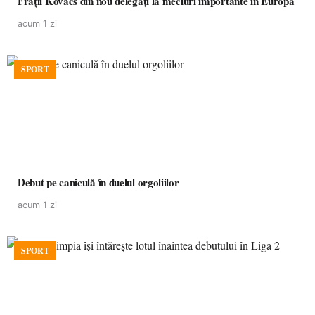
Frații Kovacs din nou delegați la meciuri importante în Europa
acum 1 zi
SPORT
Debut pe caniculă în duelul orgoliilor
acum 1 zi
SPORT