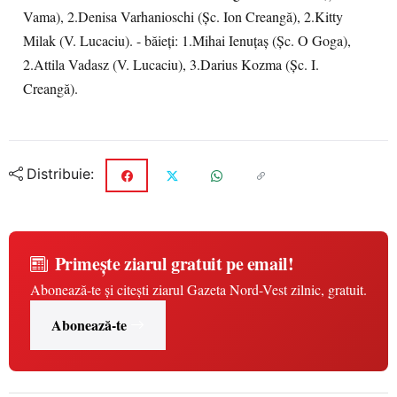
Vama), 2.Denisa Varhanioschi (Şc. Ion Creangă), 2.Kitty
Milak (V. Lucaciu). - băieţi: 1.Mihai Ienuţaş (Şc. O Goga),
2.Attila Vadasz (V. Lucaciu), 3.Darius Kozma (Şc. I.
Creangă).
Distribuie:
Primește ziarul gratuit pe email!
Abonează-te și citești ziarul Gazeta Nord-Vest zilnic, gratuit.
Abonează-te