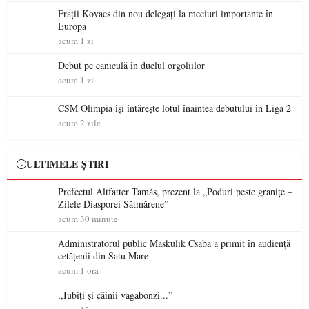
Frații Kovacs din nou delegați la meciuri importante în
Europa
acum 1 zi
Debut pe caniculă în duelul orgoliilor
acum 1 zi
CSM Olimpia își întărește lotul înaintea debutului în Liga 2
acum 2 zile
ULTIMELE ȘTIRI
Prefectul Altfatter Tamás, prezent la „Poduri peste granițe –
Zilele Diasporei Sătmărene”
acum 30 minute
Administratorul public Maskulik Csaba a primit în audiență
cetățenii din Satu Mare
acum 1 ora
,,Iubiți și câinii vagabonzi...”