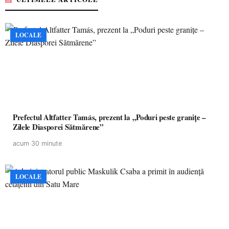
LOCALE
Prefectul Altfatter Tamás, prezent la „Poduri peste granițe –
Zilele Diasporei Sătmărene”
acum 30 minute
LOCALE