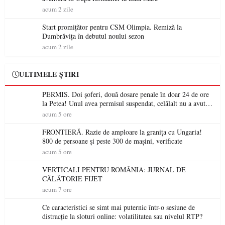
acum 2 zile
Start promițător pentru CSM Olimpia. Remiză la
Dumbrăvița în debutul noului sezon
acum 2 zile
ULTIMELE ȘTIRI
PERMIS. Doi șoferi, două dosare penale în doar 24 de ore
la Petea! Unul avea permisul suspendat, celălalt nu a avut
niciodată permis
acum 5 ore
FRONTIERĂ. Razie de amploare la granița cu Ungaria!
800 de persoane și peste 300 de mașini, verificate
acum 5 ore
VERTICALI PENTRU ROMÂNIA: JURNAL DE
CĂLĂTORIE FIJET
acum 7 ore
Ce caracteristici se simt mai puternic într-o sesiune de
distracție la sloturi online: volatilitatea sau nivelul RTP?