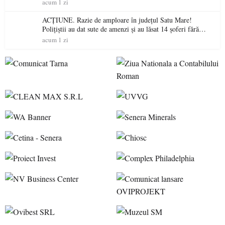
acum 1 zi
ACȚIUNE. Razie de amploare în județul Satu Mare!
Polițiștii au dat sute de amenzi și au lăsat 14 șoferi fără
permis într-o singură zi
acum 1 zi