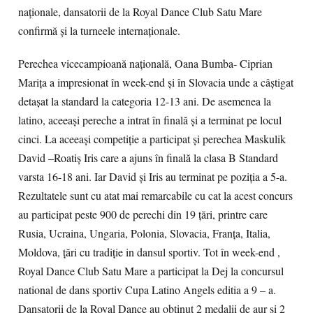
naţionale, dansatorii de la Royal Dance Club Satu Mare
confirmă şi la turneele internaţionale.
Perechea vicecampioană naţională, Oana Bumba- Ciprian
Mariţa a impresionat în week-end şi în Slovacia unde a câştigat
detaşat la standard la categoria 12-13 ani. De asemenea la
latino, aceeaşi pereche a intrat în finală şi a terminat pe locul
cinci. La aceeaşi competiţie a participat şi perechea Maskulik
David –Roatiş Iris care a ajuns în finală la clasa B Standard
varsta 16-18 ani. Iar David şi Iris au terminat pe poziţia a 5-a.
Rezultatele sunt cu atat mai remarcabile cu cat la acest concurs
au participat peste 900 de perechi din 19 ţări, printre care
Rusia, Ucraina, Ungaria, Polonia, Slovacia, Franţa, Italia,
Moldova, ţări cu tradiţie in dansul sportiv. Tot în week-end ,
Royal Dance Club Satu Mare a participat la Dej la concursul
national de dans sportiv Cupa Latino Angels editia a 9 – a.
Dansatorii de la Royal Dance au obţinut 2 medalii de aur şi 2