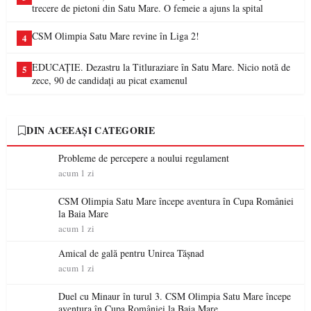
trecere de pietoni din Satu Mare. O femeie a ajuns la spital
CSM Olimpia Satu Mare revine în Liga 2!
4
EDUCAȚIE. Dezastru la Titluraziare în Satu Mare. Nicio notă de
5
zece, 90 de candidați au picat examenul
DIN ACEEAȘI CATEGORIE
Probleme de percepere a noului regulament
acum 1 zi
CSM Olimpia Satu Mare începe aventura în Cupa României
la Baia Mare
acum 1 zi
Amical de gală pentru Unirea Tășnad
acum 1 zi
Duel cu Minaur în turul 3. CSM Olimpia Satu Mare începe
aventura în Cupa României la Baia Mare