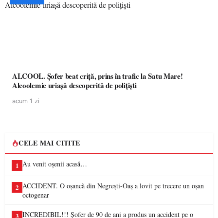
ALCOOL. Șofer beat criță, prins în trafic la Satu Mare!
Alcoolemie uriașă descoperită de polițiști
acum 1 zi
CELE MAI CITITE
Au venit oșenii acasă…
1
ACCIDENT. O oșancă din Negrești-Oaș a lovit pe trecere un oșan
2
octogenar
INCREDIBIL!!! Șofer de 90 de ani a produs un accident pe o
3