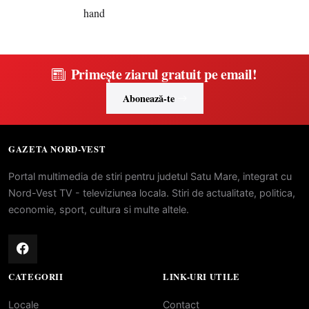
Primește ziarul gratuit pe email!
Abonează-te
GAZETA NORD-VEST
Portal multimedia de stiri pentru judetul Satu Mare, integrat cu
Nord-Vest TV - televiziunea locala. Stiri de actualitate, politica,
economie, sport, cultura si multe altele.
CATEGORII
LINK-URI UTILE
Locale
Contact