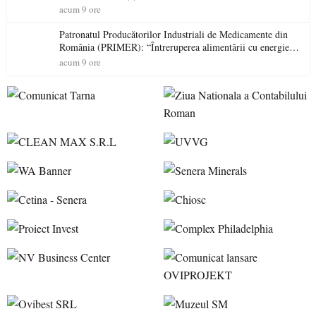
acum 9 ore
Patronatul Producătorilor Industriali de Medicamente din
România (PRIMER): “Întreruperea alimentării cu energie
electrică a fabricilor de medicamente va pune în pericol
acum 9 ore
accesul pacienților la medicamente esențiale