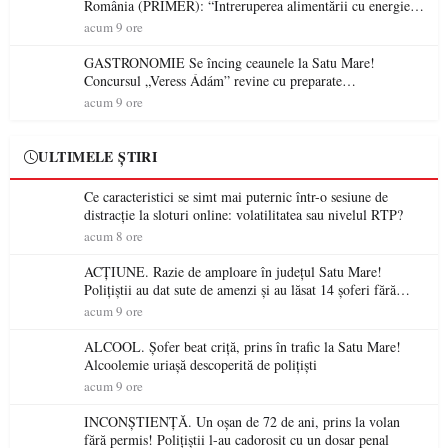
România (PRIMER): “Întreruperea alimentării cu energie
electrică a fabricilor de medicamente va pune în pericol
acum 9 ore
accesul pacienților la medicamente esențiale
GASTRONOMIE Se încing ceaunele la Satu Mare!
Concursul „Veress Ádám” revine cu preparate
spectaculoase, premii și un jurat de renume
acum 9 ore
ULTIMELE ȘTIRI
Ce caracteristici se simt mai puternic într-o sesiune de
distracție la sloturi online: volatilitatea sau nivelul RTP?
acum 8 ore
ACȚIUNE. Razie de amploare în județul Satu Mare!
Polițiștii au dat sute de amenzi și au lăsat 14 șoferi fără
permis într-o singură zi
acum 9 ore
ALCOOL. Șofer beat criță, prins în trafic la Satu Mare!
Alcoolemie uriașă descoperită de polițiști
acum 9 ore
INCONȘTIENȚĂ. Un oșan de 72 de ani, prins la volan
fără permis! Polițiștii l-au cadorosit cu un dosar penal