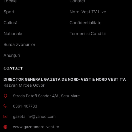
Locale
Contact
Sport
Nord-Vest TV Live
Cultură
Confidentialitate
Naționale
Termeni si Conditii
Bursa zvonurilor
Anunțuri
CONTACT
DIRECTOR GENERAL GAZETA DE NORD-VEST & NORD VEST TV:
Razvan Mircea Govor
Strada Petofi Sandor 4/A, Satu Mare
0361-407733
gazeta_nv@yahoo.com
www.gazetanord-vest.ro