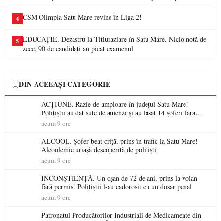
CSM Olimpia Satu Mare revine în Liga 2!
4
EDUCAȚIE. Dezastru la Titluraziare în Satu Mare. Nicio notă de
5
zece, 90 de candidați au picat examenul
DIN ACEEAȘI CATEGORIE
ACȚIUNE. Razie de amploare în județul Satu Mare!
Polițiștii au dat sute de amenzi și au lăsat 14 șoferi fără
permis într-o singură zi
acum 9 ore
ALCOOL. Șofer beat criță, prins în trafic la Satu Mare!
Alcoolemie uriașă descoperită de polițiști
acum 9 ore
INCONȘTIENȚĂ. Un oșan de 72 de ani, prins la volan
fără permis! Polițiștii l-au cadorosit cu un dosar penal
acum 9 ore
Patronatul Producătorilor Industriali de Medicamente din