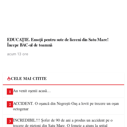
EDUCAȚIE. Emoții pentru sute de liceeni din Satu Mare!
Începe BAC-ul de toamnă
acum 13 ore
CELE MAI CITITE
Au venit oșenii acasă…
1
ACCIDENT. O oșancă din Negrești-Oaș a lovit pe trecere un oșan
2
octogenar
INCREDIBIL!!! Șofer de 90 de ani a produs un accident pe o
3
trecere de pietoni din Satu Mare. O femeie a ajuns la spital