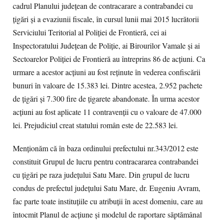
cadrul Planului judeţean de contracarare a contrabandei cu
ţigări și a evaziunii fiscale, în cursul lunii mai 2015 lucrătorii
Serviciului Teritorial al Poliţiei de Frontieră, cei ai
Inspectoratului Judeţean de Poliţie, ai Birourilor Vamale şi ai
Sectoarelor Poliţiei de Frontieră au întreprins 86 de acţiuni. Ca
urmare a acestor acţiuni au fost reținute în vederea confiscării
bunuri în valoare de 15.383 lei. Dintre acestea, 2.952 pachete
de ţigări şi 7.300 fire de ţigarete abandonate. În urma acestor
acţiuni au fost aplicate 11 contravenţii cu o valoare de 47.000
lei. Prejudiciul creat statului român este de 22.583 lei.
Menţionăm că în baza ordinului prefectului nr.343/2012 este
constituit Grupul de lucru pentru contracararea contrabandei
cu țigări pe raza județului Satu Mare. Din grupul de lucru
condus de prefectul judeţului Satu Mare, dr. Eugeniu Avram,
fac parte toate instituțiile cu atribuții în acest domeniu, care au
întocmit Planul de acțiune și modelul de raportare săptămânal