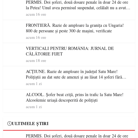
PERMIS. Doi șoferi, două dosare penale în doar 24 de ore
la Petea! Unul avea permisul suspendat, celălalt nu a avut
niciodată permis
acum 16 ore
FRONTIERĂ. Razie de amploare la granița cu Ungaria!
800 de persoane și peste 300 de mașini, verificate
acum 16 ore
VERTICALI PENTRU ROMÂNIA: JURNAL DE
CĂLĂTORIE FIJET
acum 18 ore
ACȚIUNE. Razie de amploare în județul Satu Mare!
Polițiștii au dat sute de amenzi și au lăsat 14 șoferi fără
permis într-o singură zi
acum 1 zi
ALCOOL. Șofer beat criță, prins în trafic la Satu Mare!
Alcoolemie uriașă descoperită de polițiști
acum 1 zi
ULTIMELE ȘTIRI
PERMIS. Doi șoferi, două dosare penale în doar 24 de ore