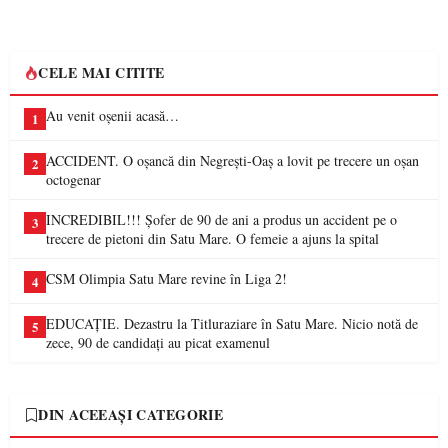
CELE MAI CITITE
Au venit oșenii acasă…
1
ACCIDENT. O oșancă din Negrești-Oaș a lovit pe trecere un oșan
2
octogenar
INCREDIBIL!!! Șofer de 90 de ani a produs un accident pe o
3
trecere de pietoni din Satu Mare. O femeie a ajuns la spital
CSM Olimpia Satu Mare revine în Liga 2!
4
EDUCAȚIE. Dezastru la Titluraziare în Satu Mare. Nicio notă de
5
zece, 90 de candidați au picat examenul
DIN ACEEAȘI CATEGORIE