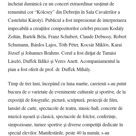
încheiat duminică cu un concert extraordinar susținut de
renumitul cor “Kölcsey” din Debrețin în Sala Cavalerilor a
Castelului Károlyi. Publicul a fost impresionat de interpretarea
impecabilă a creațiilor compozitorilor celebri precum Kodály
Zoltán, Bartók Béla, Franz Schubert, Claude Debussy, Robert
Schumann, Bárdos Lajos, Tóth Péter, Kocsár Miklós, Karai
József și Johannes Brahms. Corul a fost dirijat de Tamási
László, Duffek Ildikó și Veres Anett. Acompaniamentul la
pian a fost oferit de prof. dr. Duffek Mihály.
Timp de trei luni, începând cu luna martie, careienii s-au putut
bucura de o varietate de evenimente culturale și sportive, de la
expoziții de fotografie, pictură, sculptură, proiecții de film,
lansări de carte, spectacole de teatru, music-hall, concerte de
muzică ușoară și clasică, spectacole de folclor, conferințe,
simpozioane, turnee sportive și diverse competiții dedicate în
special elevilor. Manifestările, peste 40 la număr, s-au