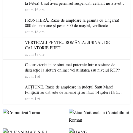
la Petea! Unul avea permisul suspendat, celălalt nu a avut
niciodată permis
acum 16 ore
FRONTIERĂ. Razie de amploare la granița cu Ungaria!
800 de persoane și peste 300 de mașini, verificate
acum 16 ore
VERTICALI PENTRU ROMÂNIA: JURNAL DE
CĂLĂTORIE FIJET
acum 18 ore
Ce caracteristici se simt mai puternic într-o sesiune de
distracție la sloturi online: volatilitatea sau nivelul RTP?
acum 1 zi
ACȚIUNE. Razie de amploare în județul Satu Mare!
Polițiștii au dat sute de amenzi și au lăsat 14 șoferi fără
permis într-o singură zi
acum 1 zi