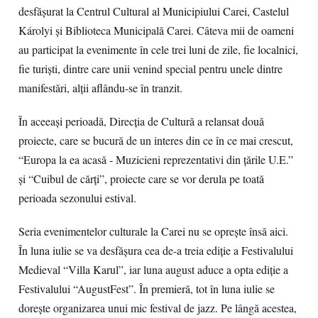
desfășurat la Centrul Cultural al Municipiului Carei, Castelul
Károlyi și Biblioteca Municipală Carei. Câteva mii de oameni
au participat la evenimente în cele trei luni de zile, fie localnici,
fie turiști, dintre care unii venind special pentru unele dintre
manifestări, alții aflându-se în tranzit.
În aceeași perioadă, Direcția de Cultură a relansat două
proiecte, care se bucură de un interes din ce în ce mai crescut,
“Europa la ea acasă - Muzicieni reprezentativi din țările U.E.”
și “Cuibul de cărți”, proiecte care se vor derula pe toată
perioada sezonului estival.
Seria evenimentelor culturale la Carei nu se oprește însă aici.
În luna iulie se va desfășura cea de-a treia ediție a Festivalului
Medieval “Villa Karul”, iar luna august aduce a opta ediție a
Festivalului “AugustFest”. În premieră, tot în luna iulie se
dorește organizarea unui mic festival de jazz. Pe lângă acestea,