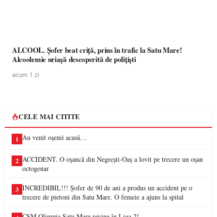
ALCOOL. Șofer beat criță, prins în trafic la Satu Mare!
Alcoolemie uriașă descoperită de polițiști
acum 1 zi
CELE MAI CITITE
Au venit oșenii acasă…
1
ACCIDENT. O oșancă din Negrești-Oaș a lovit pe trecere un oșan
2
octogenar
INCREDIBIL!!! Șofer de 90 de ani a produs un accident pe o
3
trecere de pietoni din Satu Mare. O femeie a ajuns la spital
CSM Olimpia Satu Mare revine în Liga 2!