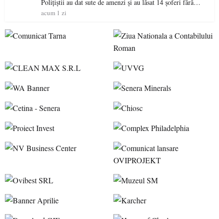
Polițiștii au dat sute de amenzi și au lăsat 14 șoferi fără
permis într-o singură zi
acum 1 zi