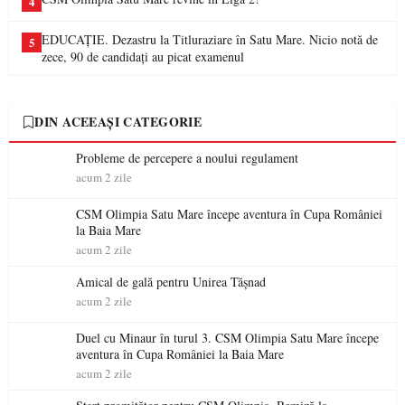
4
EDUCAȚIE. Dezastru la Titluraziare în Satu Mare. Nicio notă de
5
zece, 90 de candidați au picat examenul
DIN ACEEAȘI CATEGORIE
Probleme de percepere a noului regulament
acum 2 zile
CSM Olimpia Satu Mare începe aventura în Cupa României
la Baia Mare
acum 2 zile
Amical de gală pentru Unirea Tășnad
acum 2 zile
Duel cu Minaur în turul 3. CSM Olimpia Satu Mare începe
aventura în Cupa României la Baia Mare
acum 2 zile