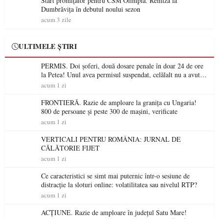
Start promițător pentru CSM Olimpia. Remiză la
Dumbrăvița în debutul noului sezon
acum 3 zile
ULTIMELE ȘTIRI
PERMIS. Doi șoferi, două dosare penale în doar 24 de ore
la Petea! Unul avea permisul suspendat, celălalt nu a avut
niciodată permis
acum 1 zi
FRONTIERĂ. Razie de amploare la granița cu Ungaria!
800 de persoane și peste 300 de mașini, verificate
acum 1 zi
VERTICALI PENTRU ROMÂNIA: JURNAL DE
CĂLĂTORIE FIJET
acum 1 zi
Ce caracteristici se simt mai puternic într-o sesiune de
distracție la sloturi online: volatilitatea sau nivelul RTP?
acum 1 zi
ACȚIUNE. Razie de amploare în județul Satu Mare!