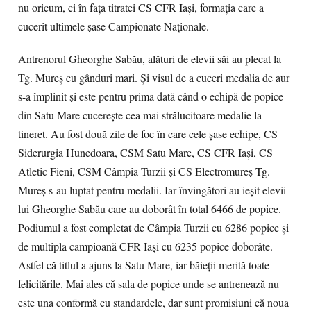
nu oricum, ci în faţa titratei CS CFR Iaşi, formaţia care a
cucerit ultimele şase Campionate Naţionale.
Antrenorul Gheorghe Sabău, alături de elevii săi au plecat la
Tg. Mureş cu gânduri mari. Şi visul de a cuceri medalia de aur
s-a împlinit şi este pentru prima dată când o echipă de popice
din Satu Mare cucereşte cea mai strălucitoare medalie la
tineret. Au fost două zile de foc în care cele şase echipe, CS
Siderurgia Hunedoara, CSM Satu Mare, CS CFR Iaşi, CS
Atletic Fieni, CSM Câmpia Turzii şi CS Electromureş Tg.
Mureş s-au luptat pentru medalii. Iar învingători au ieşit elevii
lui Gheorghe Sabău care au doborât în total 6466 de popice.
Podiumul a fost completat de Câmpia Turzii cu 6286 popice şi
de multipla campioană CFR Iaşi cu 6235 popice doborâte.
Astfel că titlul a ajuns la Satu Mare, iar băieţii merită toate
felicitările. Mai ales că sala de popice unde se antrenează nu
este una conformă cu standardele, dar sunt promisiuni că noua