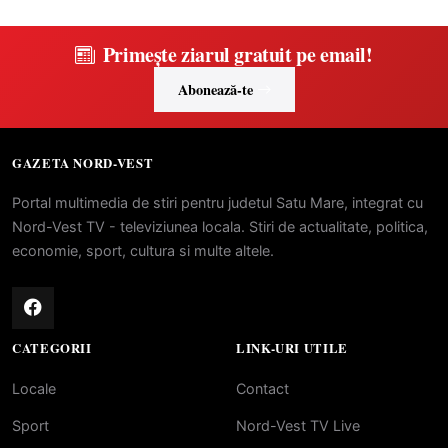
Primește ziarul gratuit pe email!
Abonează-te
GAZETA NORD-VEST
Portal multimedia de stiri pentru judetul Satu Mare, integrat cu
Nord-Vest TV - televiziunea locala. Stiri de actualitate, politica,
economie, sport, cultura si multe altele.
CATEGORII
LINK-URI UTILE
Locale
Contact
Sport
Nord-Vest TV Live