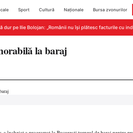
cale
Sport
Cultură
Naționale
Bursa zvonurilor
r pe Ilie Bolojan: „Românii nu își plătesc facturile cu indi
norabilă la baraj
-a încheiat a programat la București turneul de baraj pentru p