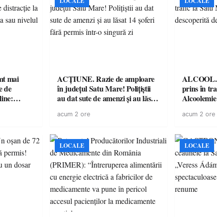
LOCALE
LOCALE
imt mai
ACȚIUNE. Razie de amploare
ALCOOL. Șo
e de
în județul Satu Mare! Polițiștii
prins în tr
line:
au dat sute de amenzi și au lăsat
Alcoolemie
lul RTP?
14 șoferi fără permis într-o
polițiști
acum 2 ore
acum 2 ore
singură zi
LOCALE
LOCALE