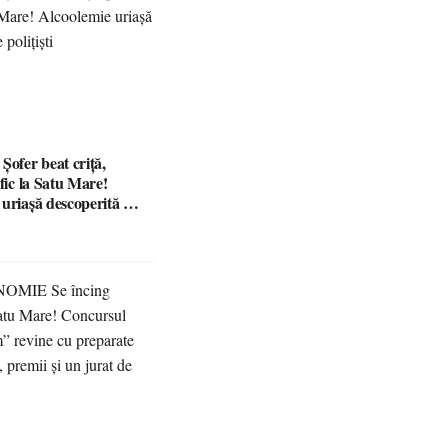
fer beat criță,
afic la Satu Mare!
 uriașă descoperită de