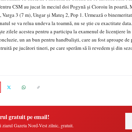
Pentru CSM au jucat în meciul doi Pogynă și Cioroiu în poartă, 
, Varga 3 (7 m), Ungar și Mateș 2, Pop 1. Urmează o binemerita
natul se va relua undeva la toamnă, nu se știe cu exactitate data
ște zilele acestea pentru a participa la examenul de licențiere în
concluzie, un an bun pentru handbaliști, care au fost aproape de
truită pe jucători tineri, pe care sperăm să îi revedem și din sezo
rul gratuit pe email!
i ziarul Gazeta Nord-Vest zilnic, gratuit.