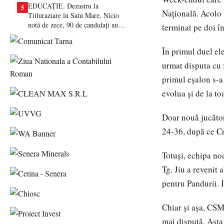
EDUCAȚIE. Dezastru la
5
Națională. Acolo 
Titluraziare în Satu Mare. Nicio
notă de zece, 90 de candidați au
terminat pe doi în
picat examenul
În primul duel el
urmat disputa cu 
primul eșalon s-a 
evolua și de la t
Doar nouă jucător
24-36, după ce Cr
Totuși, echipa noa
Tg. Jiu a revenit 
pentru Pandurii. I
Chiar și așa, CSM 
mai dispută. Asta