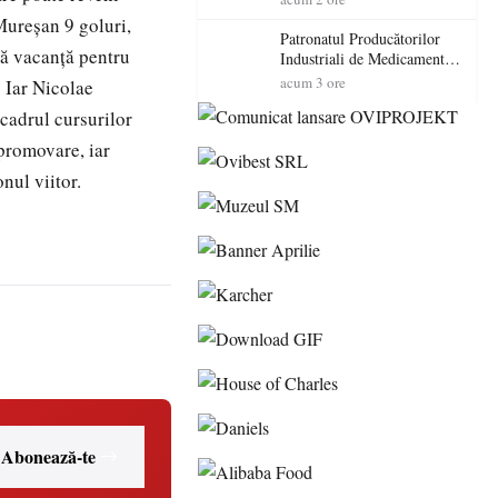
cadorosit cu un dosar penal
Mureșan 9 goluri,
Patronatul Producătorilor
tă vacanță pentru
Industriali de Medicamente
din România (PRIMER):
acum 3 ore
. Iar Nicolae
“Întreruperea alimentării cu
 cadrul cursurilor
energie electrică a fabricilor
de medicamente va pune în
 promovare, iar
pericol accesul pacienților la
nul viitor.
medicamente esențiale
Abonează-te