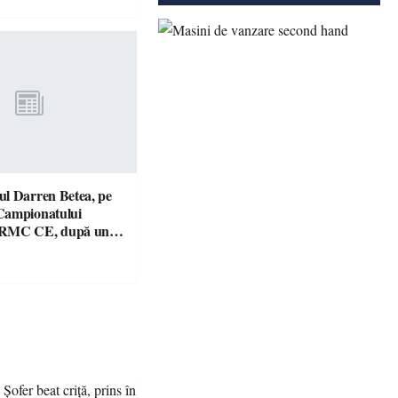
l Darren Betea, pe
Campionatului
 RMC CE, după un
culos cu fiul lui Kimi