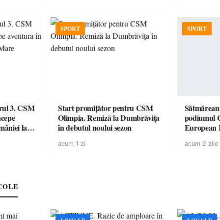
SPORT
SPORT
urul 3. CSM
Start promițător pentru CSM
Sătmăreanu
ncepe
Olimpia. Remiză la Dumbrăvița
podiumul 
âniei la
în debutul noului sezon
European
duel specta
acum 1 zi
acum 2 zile
Räikkönen
COLE