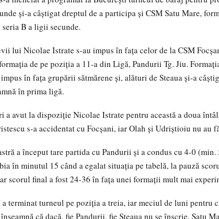
unde și-a câștigat dreptul de a participa și CSM Satu Mare, form
 seria B a ligii secunde.
evii lui Nicolae Istrate s-au impus în fața celor de la CSM Focșa
formația de pe poziția a 11-a din Ligă, Pandurii Tg. Jiu. Formați
impus în fața grupării sătmărene și, alături de Steaua și-a câștig
oamnă în prima ligă.
i a avut la dispoziție Nicolae Istrate pentru această a doua întâ
istescu s-a accidentat cu Focșani, iar Olah și Udriștioiu nu au f
stră a început tare partida cu Pandurii și a condus cu 4-0 (min. 5
abia în minutul 15 când a egalat situația pe tabelă, la pauză scor
ar scorul final a fost 24-36 în fața unei formații mult mai exper
a terminat turneul pe poziția a treia, iar meciul de luni pentru 
 înseamnă că dacă, fie Pandurii, fie Steaua nu se înscrie, Satu M