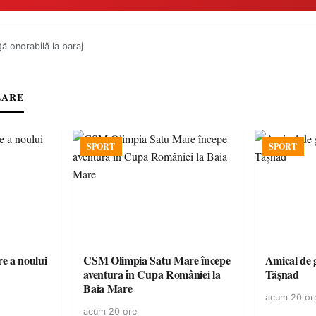
ă onorabilă la baraj
LARE
SPORT
SPORT
e a noului
CSM Olimpia Satu Mare începe
Amical de 
aventura în Cupa României la
Tășnad
Baia Mare
acum 20 or
acum 20 ore