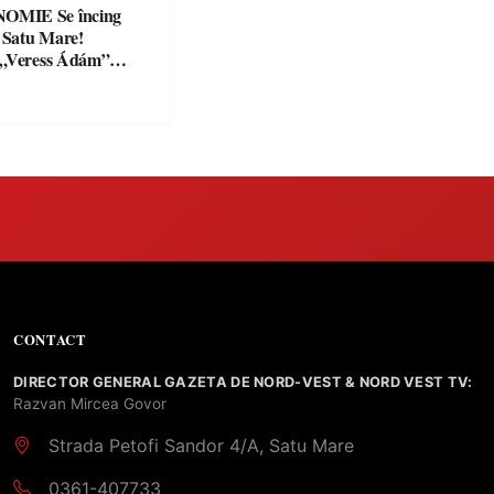
Se încing
a Satu Mare!
 „Veress Ádám”
preparate
se, premii și un jurat
CONTACT
DIRECTOR GENERAL GAZETA DE NORD-VEST & NORD VEST TV:
Razvan Mircea Govor
Strada Petofi Sandor 4/A, Satu Mare
0361-407733