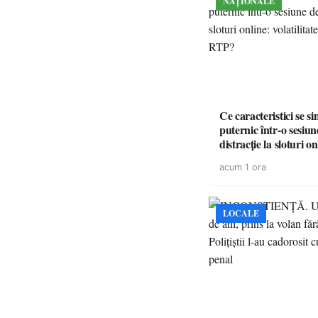
NAȚIONALE
Ce caracteristici se s
puternic într-o sesiun
distracție la sloturi on
volatilitatea sau nive
acum 1 ora
LOCALE