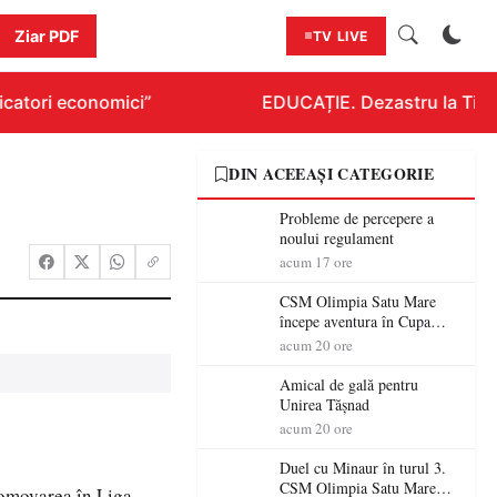
Ziar PDF
TV LIVE
catori economici”
EDUCAȚIE. Dezastru la Titlura
DIN ACEEAȘI CATEGORIE
Probleme de percepere a
noului regulament
acum 17 ore
CSM Olimpia Satu Mare
începe aventura în Cupa
României la Baia Mare
acum 20 ore
Amical de gală pentru
Unirea Tășnad
acum 20 ore
Duel cu Minaur în turul 3.
CSM Olimpia Satu Mare
romovarea în Liga