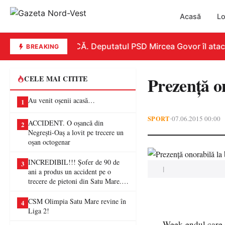
Acasă
Lo
REPLICĂ. Deputatul PSD Mircea Govor îl atacă du
BREAKING
Prezență o
CELE MAI CITITE
Au venit oșenii acasă…
1
SPORT
07.06.2015 00:00
•
ACCIDENT. O oșancă din
2
Negrești-Oaș a lovit pe trecere un
oșan octogenar
INCREDIBIL!!! Șofer de 90 de
3
|
ani a produs un accident pe o
trecere de pietoni din Satu Mare. O
femeie a ajuns la spital
CSM Olimpia Satu Mare revine în
4
Liga 2!
Week-endul care s