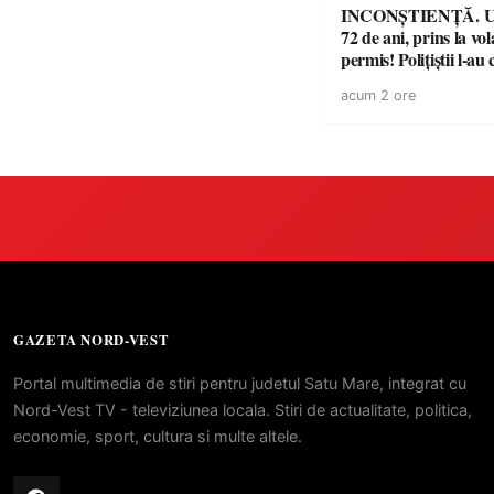
INCONȘTIENȚĂ. Un
72 de ani, prins la vo
permis! Polițiștii l-au
cu un dosar penal
acum 2 ore
GAZETA NORD-VEST
Portal multimedia de stiri pentru judetul Satu Mare, integrat cu
Nord-Vest TV - televiziunea locala. Stiri de actualitate, politica,
economie, sport, cultura si multe altele.