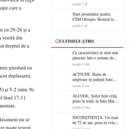
începe aventura în Cupa
acum 1 zi
ație care a
României la Baia Mare
Start promițător pentru
CSM Olimpia. Remiză la
Dumbrăvița în debutul
acum 1 zi
ni cu 29-26 și a
noului sezon
a venită din
ULTIMELE ȘTIRI
at dreptul de a
Ce caracteristici se simt mai
puternic într-o sesiune de
distracție la sloturi online:
acum 1 ora
lnire pierdută cu
volatilitatea sau nivelul
RTP?
ACȚIUNE. Razie de
ăcut deplasarea.
amploare în județul Satu
Mare! Polițiștii au dat sute
acum 2 ore
) și 5-2 (min. 9).
de amenzi și au lăsat 14
șoferi fără permis într-o
ALCOOL. Șofer beat criță,
ul fiind 17-11
singură zi
prins în trafic la Satu Mare!
imentate.
Alcoolemie uriașă
acum 2 ore
descoperită de polițiști
INCONȘTIENȚĂ. Un oșan
clasament nu se
de 72 de ani, prins la volan
are poate reveni
fără permis! Polițiștii l-au
acum 2 ore