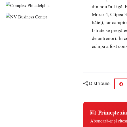
din nou în Ligă. 
Morar 4, Clipea 3
băieți, iar campio
Istrate se pregăte
de antrenori. În 
echipa a fost cons
Distribuie:
Primește zia
Abonează-te și citeșt