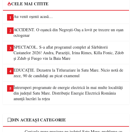
CELE MAI CITITE
Au venit oșenii acasă…
1
ACCIDENT. O oșancă din Negrești-Oaș a lovit pe trecere un oșan
2
octogenar
SPECTACOL. S-a aflat programul complet al Sărbătorii
3
Castanelor 2026! Andra, Paraziții, Irina Rimes, Killa Fonic, Zdob
și Zdub și Fuego vin la Baia Mare
EDUCAȚIE. Dezastru la Titluraziare în Satu Mare. Nicio notă de
4
zece, 90 de candidați au picat examenul
Întreruperi programate de energie electrică în mai multe localități
5
din județul Satu Mare. Distribuție Energie Electrică România
anunță lucrări la rețea
DIN ACEEAȘI CATEGORIE
Canicula pune presiune pe județul Satu Mare: probleme cu