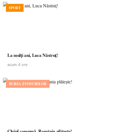
SPORT
La mulţi ani, Luca Năstruţ!
acum 4 ore
BURSA ZVONURILOR
Clujul consumă, România plătește!