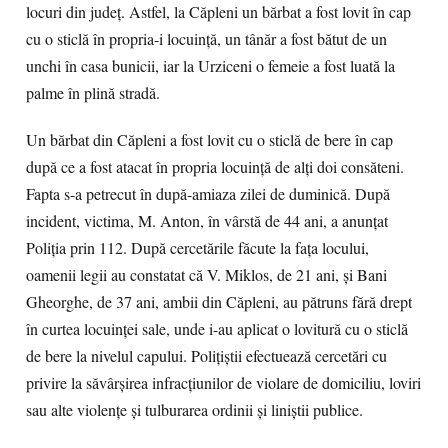
locuri din judeţ. Astfel, la Căpleni un bărbat a fost lovit în cap
cu o sticlă în propria-i locuinţă, un tânăr a fost bătut de un
unchi în casa bunicii, iar la Urziceni o femeie a fost luată la
palme în plină stradă.
Un bărbat din Căpleni a fost lovit cu o sticlă de bere în cap
după ce a fost atacat în propria locuinţă de alţi doi consăteni.
Fapta s-a petrecut în după-amiaza zilei de duminică. După
incident, victima, M. Anton, în vârstă de 44 ani, a anunţat
Poliţia prin 112. După cercetările făcute la faţa locului,
oamenii legii au constatat că V. Miklos, de 21 ani, și Bani
Gheorghe, de 37 ani, ambii din Căpleni, au pătruns fără drept
în curtea locuinței sale, unde i-au aplicat o lovitură cu o sticlă
de bere la nivelul capului. Poliţiştii efectuează cercetări cu
privire la săvârșirea infracțiunilor de violare de domiciliu, loviri
sau alte violențe şi tulburarea ordinii și liniștii publice.