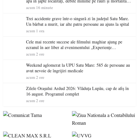
apa în șapte localități, debite minime pe râuri și mortalitate
piscicolă la Lacul Călinești
acum 16 minute
Trei accidente grave într-o singură zi în județul Satu Mare.
Un bărbat a murit, iar alte patru persoane au ajuns la spital
acum 1 ora
Cele mai recente succese ale filmului maghiar ajung pe
ecranul în aer liber al evenimentului „Experiențe
cinematografice Partium”
acum 2 ore
Weekend aglomerat la UPU Satu Mare: 585 de persoane au
avut nevoie de îngrijiri medicale
acum 2 ore
Zilele Orașului Ardud 2026: Vlăduța Lupău, cap de afiș în
16 august. Programul complet
acum 2 ore