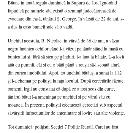
Bătaie în toată regula duminică la Supuru de Jos. Ignorând
faptul că pe numele său există o sentinţă judecătorească de
evacuare din casă, tânărul Ş. George, în vârstă de 22 de ani, s-
a dus la casa bunicii sale să o vadă.
Unchiul acestuia, R. Nicolae, în vârstă de 36 de ani, a văzut
negru înaintea ochilor când l-a văzut pe tânăr stând la masă cu
bunica lui şi, fără să stea pe gânduri, l-a luat la bătaie. L-a lovit
atât cu pumnii, cât şi cu o bâtă până a reuşit să-l scoată afară
din curtea imobilului. Apoi, tot unchiul bătăuş, a sunat la 112
şi i-a chemat pe poliţişti la faţa locului. După cercetările făcute,
oamenii legii au constatat că după ce a fost scos din curte,
tânărul bătut l-a ameninţat pe unchiul şi pe vărul său cu
moartea. În prezent, poliţiştii efectuează cercetări sub aspectul
săvârșirii infracțiunilor de amenințare și lovire sau alte violențe.
Tot duminică, poliţiştii Secției 7 Poliție Rurală Carei au fost