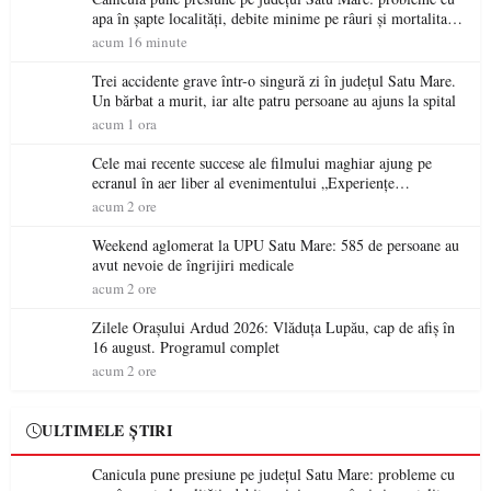
apa în șapte localități, debite minime pe râuri și mortalitate
piscicolă la Lacul Călinești
acum 16 minute
Trei accidente grave într-o singură zi în județul Satu Mare.
Un bărbat a murit, iar alte patru persoane au ajuns la spital
acum 1 ora
Cele mai recente succese ale filmului maghiar ajung pe
ecranul în aer liber al evenimentului „Experiențe
cinematografice Partium”
acum 2 ore
Weekend aglomerat la UPU Satu Mare: 585 de persoane au
avut nevoie de îngrijiri medicale
acum 2 ore
Zilele Orașului Ardud 2026: Vlăduța Lupău, cap de afiș în
16 august. Programul complet
acum 2 ore
ULTIMELE ȘTIRI
Canicula pune presiune pe județul Satu Mare: probleme cu