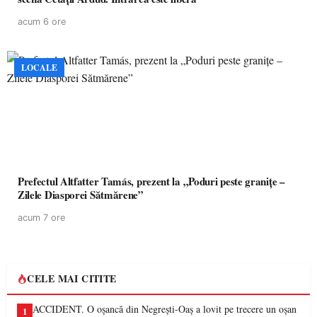
acum 6 ore
LOCALE
Prefectul Altfatter Tamás, prezent la „Poduri peste granițe –
Zilele Diasporei Sătmărene”
acum 7 ore
CELE MAI CITITE
ACCIDENT. O oșancă din Negrești-Oaș a lovit pe trecere un oșan
1