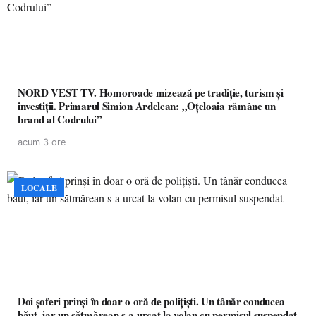
NORD VEST TV. Homoroade mizează pe tradiție, turism și
investiții. Primarul Simion Ardelean: „Oțeloaia rămâne un
brand al Codrului”
acum 3 ore
LOCALE
Doi șoferi prinși în doar o oră de polițiști. Un tânăr conducea
băut, iar un sătmărean s-a urcat la volan cu permisul suspendat