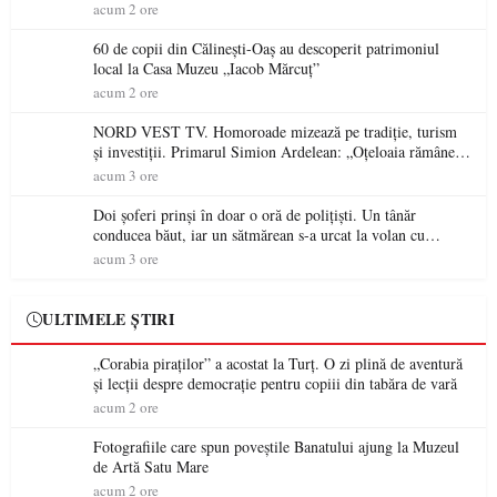
acum 2 ore
60 de copii din Călinești-Oaș au descoperit patrimoniul
local la Casa Muzeu „Iacob Mărcuț”
acum 2 ore
NORD VEST TV. Homoroade mizează pe tradiție, turism
și investiții. Primarul Simion Ardelean: „Oțeloaia rămâne
un brand al Codrului”
acum 3 ore
Doi șoferi prinși în doar o oră de polițiști. Un tânăr
conducea băut, iar un sătmărean s-a urcat la volan cu
permisul suspendat
acum 3 ore
ULTIMELE ȘTIRI
„Corabia piraților” a acostat la Turț. O zi plină de aventură
și lecții despre democrație pentru copiii din tabăra de vară
acum 2 ore
Fotografiile care spun poveștile Banatului ajung la Muzeul
de Artă Satu Mare
acum 2 ore