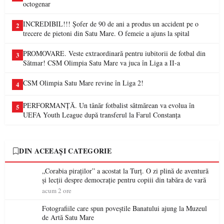
octogenar
INCREDIBIL!!! Șofer de 90 de ani a produs un accident pe o
2
trecere de pietoni din Satu Mare. O femeie a ajuns la spital
PROMOVARE. Veste extraordinară pentru iubitorii de fotbal din
3
Sătmar! CSM Olimpia Satu Mare va juca în Liga a II-a
CSM Olimpia Satu Mare revine în Liga 2!
4
PERFORMANȚĂ. Un tânăr fotbalist sătmărean va evolua în
5
UEFA Youth League după transferul la Farul Constanța
DIN ACEEAȘI CATEGORIE
„Corabia piraților” a acostat la Turț. O zi plină de aventură
și lecții despre democrație pentru copiii din tabăra de vară
acum 2 ore
Fotografiile care spun poveștile Banatului ajung la Muzeul
de Artă Satu Mare