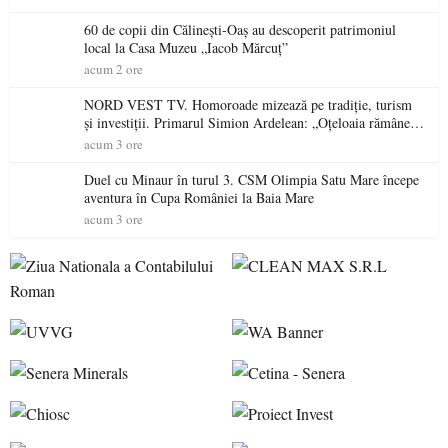
60 de copii din Călinești-Oaș au descoperit patrimoniul
local la Casa Muzeu „Iacob Mărcuț”
acum 2 ore
NORD VEST TV. Homoroade mizează pe tradiție, turism
și investiții. Primarul Simion Ardelean: „Oțeloaia rămâne
un brand al Codrului”
acum 3 ore
Duel cu Minaur în turul 3. CSM Olimpia Satu Mare începe
aventura în Cupa României la Baia Mare
acum 3 ore