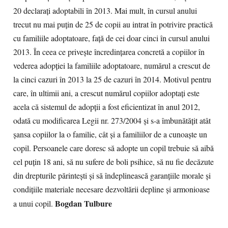
20 declaraţi adoptabili în 2013. Mai mult, în cursul anului
trecut nu mai puţin de 25 de copii au intrat în potrivire practică
cu familiile adoptatoare, faţă de cei doar cinci în cursul anului
2013. În ceea ce priveşte încredinţarea concretă a copiilor în
vederea adopţiei la familiile adoptatoare, numărul a crescut de
la cinci cazuri în 2013 la 25 de cazuri în 2014. Motivul pentru
care, în ultimii ani, a crescut numărul copiilor adoptaţi este
acela că sistemul de adopţii a fost eficientizat în anul 2012,
odată cu modificarea Legii nr. 273/2004 şi s-a îmbunătăţit atât
şansa copiilor la o familie, cât şi a familiilor de a cunoaşte un
copil. Persoanele care doresc să adopte un copil trebuie să aibă
cel puţin 18 ani, să nu sufere de boli psihice, să nu fie decăzute
din drepturile părinteşti şi să îndeplinească garanţiile morale şi
condiţiile materiale necesare dezvoltării depline şi armonioase
Bogdan Tulbure
a unui copil.