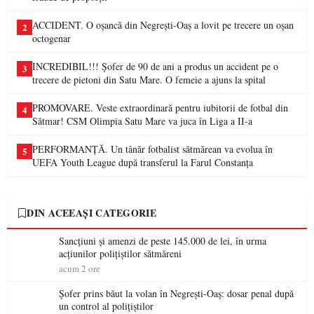
ACCIDENT. O oșancă din Negrești-Oaș a lovit pe trecere un oșan
2
octogenar
INCREDIBIL!!! Șofer de 90 de ani a produs un accident pe o
3
trecere de pietoni din Satu Mare. O femeie a ajuns la spital
PROMOVARE. Veste extraordinară pentru iubitorii de fotbal din
4
Sătmar! CSM Olimpia Satu Mare va juca în Liga a II-a
PERFORMANȚĂ. Un tânăr fotbalist sătmărean va evolua în
5
UEFA Youth League după transferul la Farul Constanța
DIN ACEEAȘI CATEGORIE
Sancțiuni și amenzi de peste 145.000 de lei, în urma
acțiunilor polițiștilor sătmăreni
acum 2 ore
Șofer prins băut la volan în Negrești-Oaș: dosar penal după
un control al polițiștilor