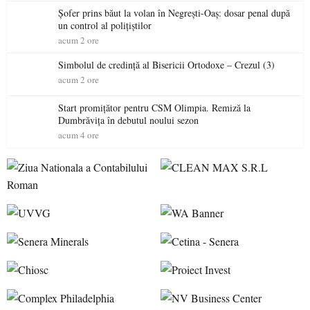
Șofer prins băut la volan în Negrești-Oaș: dosar penal după
un control al polițiștilor
acum 2 ore
Simbolul de credinţă al Bisericii Ortodoxe – Crezul (3)
acum 2 ore
Start promițător pentru CSM Olimpia. Remiză la
Dumbrăvița în debutul noului sezon
acum 4 ore