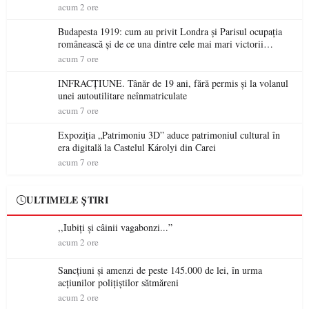
acum 2 ore
Budapesta 1919: cum au privit Londra și Parisul ocupația
românească și de ce una dintre cele mai mari victorii
militare ale României a devenit o controversă diplomatică
acum 7 ore
europeană ( partea a II-a)
INFRACȚIUNE. Tânăr de 19 ani, fără permis și la volanul
unei autoutilitare neînmatriculate
acum 7 ore
Expoziția „Patrimoniu 3D” aduce patrimoniul cultural în
era digitală la Castelul Károlyi din Carei
acum 7 ore
ULTIMELE ȘTIRI
,,Iubiți și câinii vagabonzi...”
acum 2 ore
Sancțiuni și amenzi de peste 145.000 de lei, în urma
acțiunilor polițiștilor sătmăreni
acum 2 ore