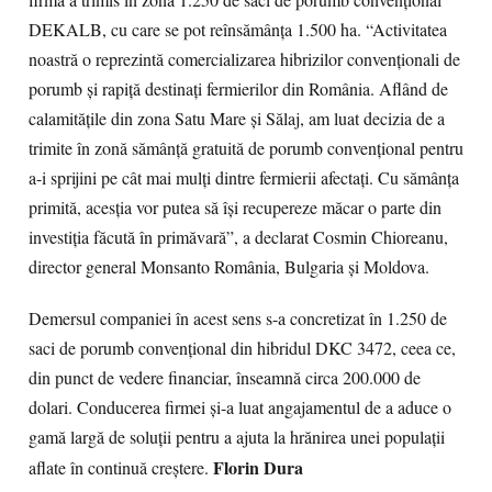
firma a trimis în zonă 1.250 de saci de porumb convenţional
DEKALB, cu care se pot reînsămânţa 1.500 ha. “Activitatea
noastră o reprezintă comercializarea hibrizilor convenţionali de
porumb şi rapiţă destinaţi fermierilor din România. Aflând de
calamităţile din zona Satu Mare şi Sălaj, am luat decizia de a
trimite în zonă sămânţă gratuită de porumb convenţional pentru
a-i sprijini pe cât mai mulţi dintre fermierii afectaţi. Cu sămânţa
primită, acesţia vor putea să îşi recupereze măcar o parte din
investiţia făcută în primăvară”, a declarat Cosmin Chioreanu,
director general Monsanto România, Bulgaria şi Moldova.
Demersul companiei în acest sens s-a concretizat în 1.250 de
saci de porumb convenţional din hibridul DKC 3472, ceea ce,
din punct de vedere financiar, înseamnă circa 200.000 de
dolari. Conducerea firmei şi-a luat angajamentul de a aduce o
gamă largă de soluţii pentru a ajuta la hrănirea unei populaţii
Florin Dura
aflate în continuă creştere.