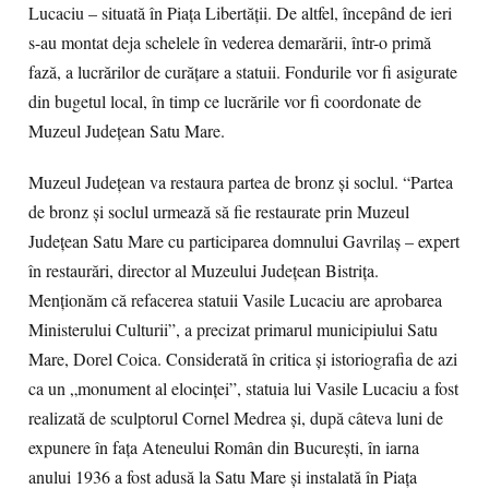
Lucaciu – situată în Piaţa Libertăţii. De altfel, începând de ieri
s-au montat deja schelele în vederea demarării, într-o primă
fază, a lucrărilor de curăţare a statuii. Fondurile vor fi asigurate
din bugetul local, în timp ce lucrările vor fi coordonate de
Muzeul Judeţean Satu Mare.
Muzeul Judeţean va restaura partea de bronz şi soclul. “Partea
de bronz şi soclul urmează să fie restaurate prin Muzeul
Judeţean Satu Mare cu participarea domnului Gavrilaş – expert
în restaurări, director al Muzeului Judeţean Bistriţa.
Menţionăm că refacerea statuii Vasile Lucaciu are aprobarea
Ministerului Culturii”, a precizat primarul municipiului Satu
Mare, Dorel Coica. Considerată în critica şi istoriografia de azi
ca un „monument al elocinţei”, statuia lui Vasile Lucaciu a fost
realizată de sculptorul Cornel Medrea şi, după câteva luni de
expunere în faţa Ateneului Român din Bucureşti, în iarna
anului 1936 a fost adusă la Satu Mare şi instalată în Piaţa