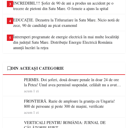
INCREDIBIL!!! Șofer de 90 de ani a produs un accident pe o
3
trecere de pietoni din Satu Mare. O femeie a ajuns la spital
EDUCAȚIE. Dezastru la Titluraziare în Satu Mare. Nicio notă de
4
zece, 90 de candidați au picat examenul
Întreruperi programate de energie electrică în mai multe localități
5
din județul Satu Mare. Distribuție Energie Electrică România
anunță lucrări la rețea
DIN ACEEAȘI CATEGORIE
PERMIS. Doi șoferi, două dosare penale în doar 24 de ore
la Petea! Unul avea permisul suspendat, celălalt nu a avut
niciodată permis
acum 1 zi
FRONTIERĂ. Razie de amploare la granița cu Ungaria!
800 de persoane și peste 300 de mașini, verificate
acum 1 zi
VERTICALI PENTRU ROMÂNIA: JURNAL DE
CĂLĂTORIE FIJET