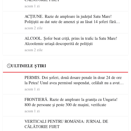
acum 1 zi
ACȚIUNE. Razie de amploare în județul Satu Mare!
Polițiștii au dat sute de amenzi și au lăsat 14 șoferi fără
permis într-o singură zi
acum 2 zile
ALCOOL. Șofer beat criță, prins în trafic la Satu Mare!
Alcoolemie uriașă descoperită de polițiști
acum 2 zile
ULTIMELE ȘTIRI
PERMIS. Doi șoferi, două dosare penale în doar 24 de ore
la Petea! Unul avea permisul suspendat, celălalt nu a avut
niciodată permis
acum 1 zi
FRONTIERĂ. Razie de amploare la granița cu Ungaria!
800 de persoane și peste 300 de mașini, verificate
acum 1 zi
VERTICALI PENTRU ROMÂNIA: JURNAL DE
CĂLĂTORIE FIJET