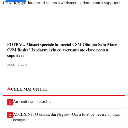
FOTBAL. Măsuri speciale la meciul CSM Olimpia Satu Mare –
CSM Reșița! Jandarmii vin cu avertismente clare pentru
suporteri
acum 2 zile
CELE MAI CITITE
Au venit oșenii acasă…
1
ACCIDENT. O oșancă din Negrești-Oaș a lovit pe trecere un oșan
2
octogenar