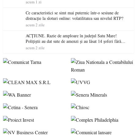
acum 1 zi
Ce caracteristici se simt mai puternic într-o sesiune de
distracție la sloturi online: volatilitatea sau nivelul RTP?
acum 2 zile
ACȚIUNE. Razie de amploare în județul Satu Mare!
Polițiștii au dat sute de amenzi și au lăsat 14 șoferi fără
permis într-o singură zi
acum 2 zile