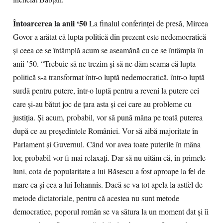
Întoarcerea la anii ‘50
La finalul conferinţei de presă, Mircea
Govor a arătat că lupta politică din prezent este nedemocratică
şi ceea ce se întâmplă acum se aseamănă cu ce se întâmpla în
anii ’50. “Trebuie să ne trezim şi să ne dăm seama că lupta
politică s-a transformat într-o luptă nedemocratică, într-o luptă
surdă pentru putere, într-o luptă pentru a reveni la putere cei
care şi-au bătut joc de ţara asta şi cei care au probleme cu
justiţia. Şi acum, probabil, vor să pună mâna pe toată puterea
după ce au preşedintele României. Vor să aibă majoritate în
Parlament şi Guvernul. Când vor avea toate puterile în mâna
lor, probabil vor fi mai relaxaţi. Dar să nu uităm că, în primele
luni, cota de popularitate a lui Băsescu a fost aproape la fel de
mare ca şi cea a lui Iohannis. Dacă se va tot apela la astfel de
metode dictatoriale, pentru că acestea nu sunt metode
democratice, poporul român se va sătura la un moment dat şi îi