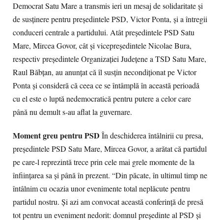
Democrat Satu Mare a transmis ieri un mesaj de solidaritate şi
de susţinere pentru preşedintele PSD, Victor Ponta, şi a întregii
conduceri centrale a partidului. Atât preşedintele PSD Satu
Mare, Mircea Govor, cât şi vicepreşedintele Nicolae Bura,
respectiv preşedintele Organizaţiei Judeţene a TSD Satu Mare,
Raul Băbţan, au anunţat că îl susţin necondiţionat pe Victor
Ponta şi consideră că ceea ce se întâmplă în această perioadă
cu el este o luptă nedemocratică pentru putere a celor care
până nu demult s-au aflat la guvernare.
Moment greu pentru PSD
În deschiderea întâlnirii cu presa,
preşedintele PSD Satu Mare, Mircea Govor, a arătat că partidul
pe care-l reprezintă trece prin cele mai grele momente de la
înfiinţarea sa şi până în prezent. “Din păcate, în ultimul timp ne
întâlnim cu ocazia unor evenimente total neplăcute pentru
partidul nostru. Şi azi am convocat această conferinţă de presă
tot pentru un eveniment nedorit: domnul preşedinte al PSD şi