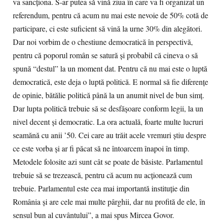
va sancţiona. S-ar putea să vină ziua în care va fi organizat un
referendum, pentru că acum nu mai este nevoie de 50% cotă de
participare, ci este suficient să vină la urne 30% din alegători.
Dar noi vorbim de o chestiune democratică în perspectivă,
pentru că poporul român se satură şi probabil că cineva o să
spună “destul” la un moment dat. Pentru că nu mai este o luptă
democratică, este deja o luptă politică. E normal să fie diferenţe
de opinie, bătălie politică până la un anumit nivel de bun simţ.
Dar lupta politică trebuie să se desfăşoare conform legii, la un
nivel decent şi democratic. La ora actuală, foarte multe lucruri
seamănă cu anii ’50. Cei care au trăit acele vremuri ştiu despre
ce este vorba şi ar fi păcat să ne întoarcem înapoi în timp.
Metodele folosite azi sunt cât se poate de băsiste. Parlamentul
trebuie să se trezească, pentru că acum nu acţionează cum
trebuie. Parlamentul este cea mai importantă instituţie din
România şi are cele mai multe pârghii, dar nu profită de ele, în
sensul bun al cuvântului”, a mai spus Mircea Govor.