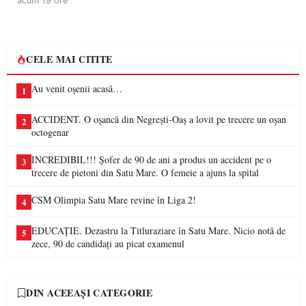
acum 19 ore
CELE MAI CITITE
Au venit oșenii acasă…
1
ACCIDENT. O oșancă din Negrești-Oaș a lovit pe trecere un oșan
2
octogenar
INCREDIBIL!!! Șofer de 90 de ani a produs un accident pe o
3
trecere de pietoni din Satu Mare. O femeie a ajuns la spital
CSM Olimpia Satu Mare revine în Liga 2!
4
EDUCAȚIE. Dezastru la Titluraziare în Satu Mare. Nicio notă de
5
zece, 90 de candidați au picat examenul
DIN ACEEAȘI CATEGORIE