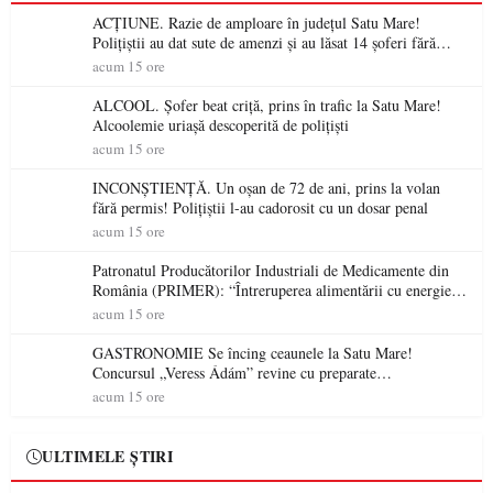
ACȚIUNE. Razie de amploare în județul Satu Mare!
Polițiștii au dat sute de amenzi și au lăsat 14 șoferi fără
permis într-o singură zi
acum 15 ore
ALCOOL. Șofer beat criță, prins în trafic la Satu Mare!
Alcoolemie uriașă descoperită de polițiști
acum 15 ore
INCONȘTIENȚĂ. Un oșan de 72 de ani, prins la volan
fără permis! Polițiștii l-au cadorosit cu un dosar penal
acum 15 ore
Patronatul Producătorilor Industriali de Medicamente din
România (PRIMER): “Întreruperea alimentării cu energie
electrică a fabricilor de medicamente va pune în pericol
acum 15 ore
accesul pacienților la medicamente esențiale
GASTRONOMIE Se încing ceaunele la Satu Mare!
Concursul „Veress Ádám” revine cu preparate
spectaculoase, premii și un jurat de renume
acum 15 ore
ULTIMELE ȘTIRI