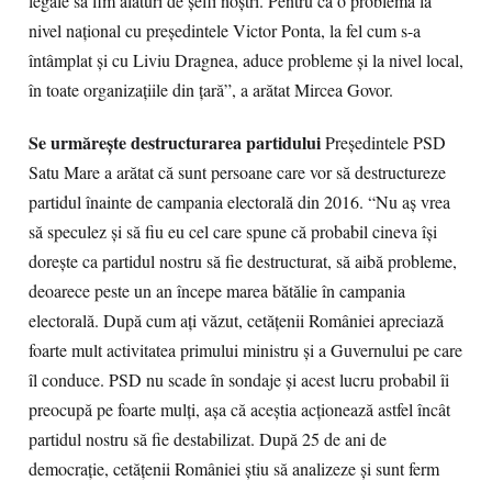
legale să fim alături de şefii noştri. Pentru că o problemă la
nivel naţional cu preşedintele Victor Ponta, la fel cum s-a
întâmplat şi cu Liviu Dragnea, aduce probleme şi la nivel local,
în toate organizaţiile din ţară”, a arătat Mircea Govor.
Se urmăreşte destructurarea partidului
Preşedintele PSD
Satu Mare a arătat că sunt persoane care vor să destructureze
partidul înainte de campania electorală din 2016. “Nu aş vrea
să speculez şi să fiu eu cel care spune că probabil cineva îşi
doreşte ca partidul nostru să fie destructurat, să aibă probleme,
deoarece peste un an începe marea bătălie în campania
electorală. După cum aţi văzut, cetăţenii României apreciază
foarte mult activitatea primului ministru şi a Guvernului pe care
îl conduce. PSD nu scade în sondaje şi acest lucru probabil îi
preocupă pe foarte mulţi, aşa că aceştia acţionează astfel încât
partidul nostru să fie destabilizat. După 25 de ani de
democraţie, cetăţenii României ştiu să analizeze şi sunt ferm