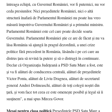
întreaga echipă, cu Guvernul României, vor fi puternici, nu vor
ceda presiunilor. Nici preşedintele României, nici o altă
structură înafară de Parlamentul României nu poate lua vreo
măsură împotriva Guvernului României şi a primului ministru.
Parlamentul României este cel care poate decide soarta
Guvernului. Parlamentul României ştie ce are de făcut şi nu va
lăsa România să ajungă în pragul dezordinii, a unei crize
politice fără precedent în România, lăsându-i pe cei care au
distrus ţara să revină la putere şi să o distrugă în continuare.
Declar că Organizaţia Judeţeană a PSD Satu Mare a fost, este
şi va fi alături de conducerea centrală, alături de preşedintele
Victor Ponta, alături de Liviu Dragnea, alături de secretarul
general Andrei Dolineaschi, alături de toţi colegii noştri din
ţară, şi vom face tot ceea ce este omeneşte posibil şi legal să îi
susţinem”, a mai spus Mircea Govor.
Mesaj pentru clasa politică
Preşedintele PSD Satu Mare a