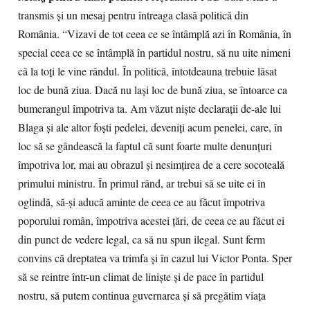
transmis şi un mesaj pentru întreaga clasă politică din
România. “Vizavi de tot ceea ce se întâmplă azi în România, în
special ceea ce se întâmplă în partidul nostru, să nu uite nimeni
că la toţi le vine rândul. În politică, întotdeauna trebuie lăsat
loc de bună ziua. Dacă nu laşi loc de bună ziua, se întoarce ca
bumerangul împotriva ta. Am văzut nişte declaraţii de-ale lui
Blaga şi ale altor foşti pedelei, deveniţi acum penelei, care, în
loc să se gândească la faptul că sunt foarte multe denunţuri
împotriva lor, mai au obrazul şi nesimţirea de a cere socoteală
primului ministru. În primul rând, ar trebui să se uite ei în
oglindă, să-şi aducă aminte de ceea ce au făcut împotriva
poporului român, împotriva acestei ţări, de ceea ce au făcut ei
din punct de vedere legal, ca să nu spun ilegal. Sunt ferm
convins că dreptatea va trimfa şi în cazul lui Victor Ponta. Sper
să se reintre într-un climat de linişte şi de pace în partidul
nostru, să putem continua guvernarea şi să pregătim viaţa