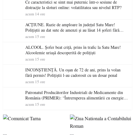
Ce caracteristici se simt mai puternic într-o sesiune de
distracție la sloturi online: volatilitatea sau nivelul RTP?
acum 14 ore
ACȚIUNE. Razie de amploare în județul Satu Mare!
Polițiștii au dat sute de amenzi și au lăsat 14 șoferi fără
permis într-o singură zi
acum 15 ore
ALCOOL. Șofer beat criță, prins în trafic la Satu Mare!
Alcoolemie uriașă descoperită de polițiști
acum 15 ore
INCONȘTIENȚĂ. Un oșan de 72 de ani, prins la volan
fără permis! Polițiștii l-au cadorosit cu un dosar penal
acum 15 ore
Patronatul Producătorilor Industriali de Medicamente din
România (PRIMER): “Întreruperea alimentării cu energie
electrică a fabricilor de medicamente va pune în pericol
acum 15 ore
accesul pacienților la medicamente esențiale