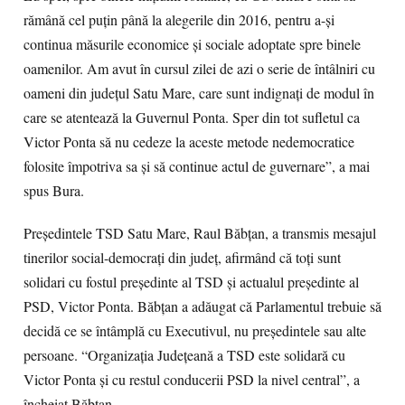
rămână cel puţin până la alegerile din 2016, pentru a-şi
continua măsurile economice şi sociale adoptate spre binele
oamenilor. Am avut în cursul zilei de azi o serie de întâlniri cu
oameni din judeţul Satu Mare, care sunt indignaţi de modul în
care se atentează la Guvernul Ponta. Sper din tot sufletul ca
Victor Ponta să nu cedeze la aceste metode nedemocratice
folosite împotriva sa şi să continue actul de guvernare”, a mai
spus Bura.
Preşedintele TSD Satu Mare, Raul Băbţan, a transmis mesajul
tinerilor social-democraţi din judeţ, afirmând că toţi sunt
solidari cu fostul preşedinte al TSD şi actualul preşedinte al
PSD, Victor Ponta. Băbţan a adăugat că Parlamentul trebuie să
decidă ce se întâmplă cu Executivul, nu preşedintele sau alte
persoane. “Organizaţia Judeţeană a TSD este solidară cu
Victor Ponta şi cu restul conducerii PSD la nivel central”, a
încheiat Băbţan.