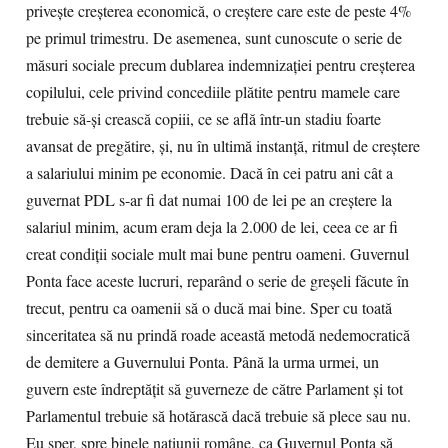
priveşte creşterea economică, o creştere care este de peste 4%
pe primul trimestru. De asemenea, sunt cunoscute o serie de
măsuri sociale precum dublarea indemnizaţiei pentru creşterea
copilului, cele privind concediile plătite pentru mamele care
trebuie să-şi crească copiii, ce se află într-un stadiu foarte
avansat de pregătire, şi, nu în ultimă instanţă, ritmul de creştere
a salariului minim pe economie. Dacă în cei patru ani cât a
guvernat PDL s-ar fi dat numai 100 de lei pe an creştere la
salariul minim, acum eram deja la 2.000 de lei, ceea ce ar fi
creat condiţii sociale mult mai bune pentru oameni. Guvernul
Ponta face aceste lucruri, reparând o serie de greşeli făcute în
trecut, pentru ca oamenii să o ducă mai bine. Sper cu toată
sinceritatea să nu prindă roade această metodă nedemocratică
de demitere a Guvernului Ponta. Până la urma urmei, un
guvern este îndreptăţit să guverneze de către Parlament şi tot
Parlamentul trebuie să hotărască dacă trebuie să plece sau nu.
Eu sper, spre binele naţiunii române, ca Guvernul Ponta să