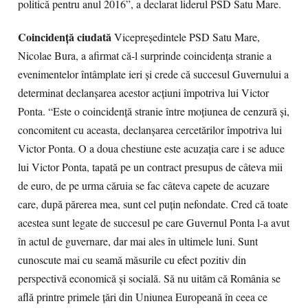
politică pentru anul 2016”, a declarat liderul PSD Satu Mare.
Coincidenţă ciudată
Vicepreşedintele PSD Satu Mare,
Nicolae Bura, a afirmat că-l surprinde coincidenţa stranie a
evenimentelor întâmplate ieri şi crede că succesul Guvernului a
determinat declanşarea acestor acţiuni împotriva lui Victor
Ponta. “Este o coincidenţă stranie între moţiunea de cenzură şi,
concomitent cu aceasta, declanşarea cercetărilor împotriva lui
Victor Ponta. O a doua chestiune este acuzaţia care i se aduce
lui Victor Ponta, tapată pe un contract presupus de câteva mii
de euro, de pe urma căruia se fac câteva capete de acuzare
care, după părerea mea, sunt cel puţin nefondate. Cred că toate
acestea sunt legate de succesul pe care Guvernul Ponta l-a avut
în actul de guvernare, dar mai ales în ultimele luni. Sunt
cunoscute mai cu seamă măsurile cu efect pozitiv din
perspectivă economică şi socială. Să nu uităm că România se
află printre primele ţări din Uniunea Europeană în ceea ce