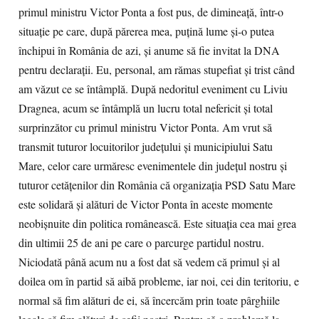
primul ministru Victor Ponta a fost pus, de dimineaţă, într-o
situaţie pe care, după părerea mea, puţină lume şi-o putea
închipui în România de azi, şi anume să fie invitat la DNA
pentru declaraţii. Eu, personal, am rămas stupefiat şi trist când
am văzut ce se întâmplă. După nedoritul eveniment cu Liviu
Dragnea, acum se întâmplă un lucru total nefericit şi total
surprinzător cu primul ministru Victor Ponta. Am vrut să
transmit tuturor locuitorilor judeţului şi municipiului Satu
Mare, celor care urmăresc evenimentele din judeţul nostru şi
tuturor cetăţenilor din România că organizaţia PSD Satu Mare
este solidară şi alături de Victor Ponta în aceste momente
neobişnuite din politica românească. Este situaţia cea mai grea
din ultimii 25 de ani pe care o parcurge partidul nostru.
Niciodată până acum nu a fost dat să vedem că primul şi al
doilea om în partid să aibă probleme, iar noi, cei din teritoriu, e
normal să fim alături de ei, să încercăm prin toate pârghiile