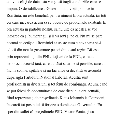
convins că şi de data asta vor şti să tragă concluziile care se
impun. O destabilizare a Guvernului, a vieţii politice în
România, nu este benefică pentru nimeni la ora actuală, iar toţi
cei care încearcă acum să se bucure de problemele existente la
ora actuală în partidul nostru, să nu uite că acestea se vor
întoarce ca şi bumerangul şi îi va lovi şi pe ei. Nu mi se pare
normal ca cetăţenii României să asiste cum cineva vrea să-i
aducă din nou la guvernare pe cei din fostul regim Băsescu,
prin reprezentanţii din PNL, toţi cei de la PDL, care au
nenorocit această ţară, care au tăiat salariile şi pensiile, care au
închis şcolile, spitalele şi nu fac altceva decât să se ascundă
după sigla Partidului Naţional Liberal. Aceştia sunt
profesionişti în diversiuni şi tot felul de combinaţii. Acum, când
se pot folosi de oportunitatea de care dispun la ora actuală,
fiind reprezentaţi de preşedintele Klaus Iohannis la Cotroceni,
încearcă tot posibilul să forţeze o demitere a Guvernului. Eu
sper din suflet că preşedintele PSD, Victor Ponta, şi cu