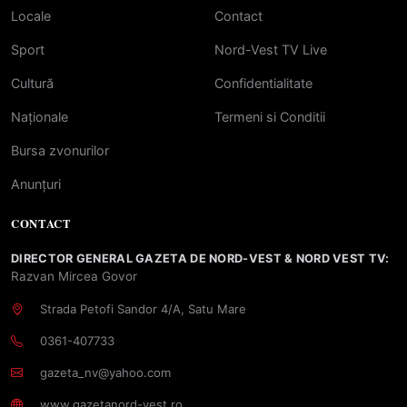
Locale
Contact
Sport
Nord-Vest TV Live
Cultură
Confidentialitate
Naționale
Termeni si Conditii
Bursa zvonurilor
Anunțuri
CONTACT
DIRECTOR GENERAL GAZETA DE NORD-VEST & NORD VEST TV:
Razvan Mircea Govor
Strada Petofi Sandor 4/A, Satu Mare
0361-407733
gazeta_nv@yahoo.com
www.gazetanord-vest.ro