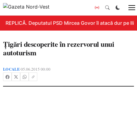
REPLICĂ. Deputatul PSD Mircea Govor îl atacă dur pe Ilie 
Ţigări descoperite în rezervorul unui
autoturism
LOCALE
05.06.2015 00:00
•