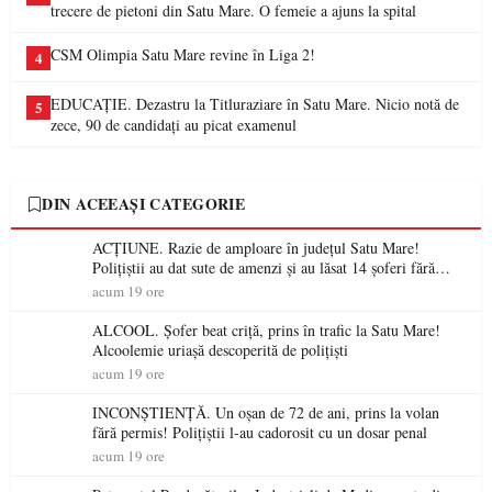
trecere de pietoni din Satu Mare. O femeie a ajuns la spital
CSM Olimpia Satu Mare revine în Liga 2!
4
EDUCAȚIE. Dezastru la Titluraziare în Satu Mare. Nicio notă de
5
zece, 90 de candidați au picat examenul
DIN ACEEAȘI CATEGORIE
ACȚIUNE. Razie de amploare în județul Satu Mare!
Polițiștii au dat sute de amenzi și au lăsat 14 șoferi fără
permis într-o singură zi
acum 19 ore
ALCOOL. Șofer beat criță, prins în trafic la Satu Mare!
Alcoolemie uriașă descoperită de polițiști
acum 19 ore
INCONȘTIENȚĂ. Un oșan de 72 de ani, prins la volan
fără permis! Polițiștii l-au cadorosit cu un dosar penal
acum 19 ore