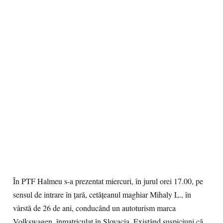
În PTF Halmeu s-a prezentat miercuri, în jurul orei 17.00, pe
sensul de intrare în ţară, cetăţeanul maghiar Mihaly L., în
vârstă de 26 de ani, conducând un autoturism marca
Volkswagen, înmatriculat în Slovacia. Existând suspiciuni că