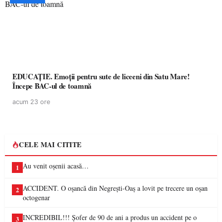
EDUCAȚIE. Emoții pentru sute de liceeni din Satu Mare!
Începe BAC-ul de toamnă
acum 23 ore
CELE MAI CITITE
Au venit oșenii acasă…
1
ACCIDENT. O oșancă din Negrești-Oaș a lovit pe trecere un oșan
2
octogenar
INCREDIBIL!!! Șofer de 90 de ani a produs un accident pe o
3