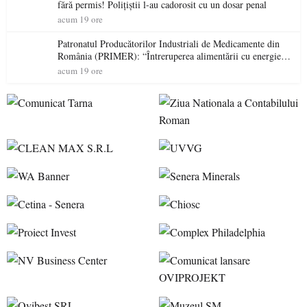
fără permis! Polițiștii l-au cadorosit cu un dosar penal
acum 19 ore
Patronatul Producătorilor Industriali de Medicamente din
România (PRIMER): “Întreruperea alimentării cu energie
electrică a fabricilor de medicamente va pune în pericol
acum 19 ore
accesul pacienților la medicamente esențiale