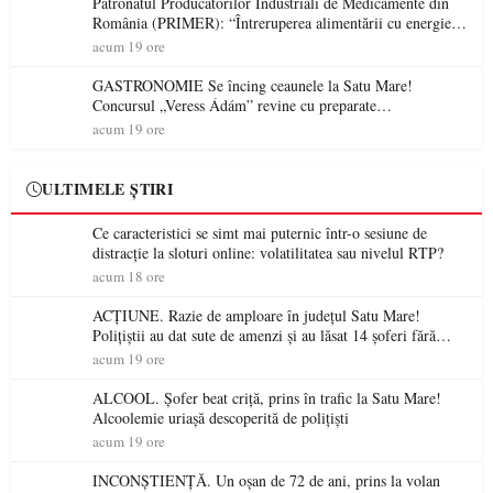
Patronatul Producătorilor Industriali de Medicamente din
România (PRIMER): “Întreruperea alimentării cu energie
electrică a fabricilor de medicamente va pune în pericol
acum 19 ore
accesul pacienților la medicamente esențiale
GASTRONOMIE Se încing ceaunele la Satu Mare!
Concursul „Veress Ádám” revine cu preparate
spectaculoase, premii și un jurat de renume
acum 19 ore
ULTIMELE ȘTIRI
Ce caracteristici se simt mai puternic într-o sesiune de
distracție la sloturi online: volatilitatea sau nivelul RTP?
acum 18 ore
ACȚIUNE. Razie de amploare în județul Satu Mare!
Polițiștii au dat sute de amenzi și au lăsat 14 șoferi fără
permis într-o singură zi
acum 19 ore
ALCOOL. Șofer beat criță, prins în trafic la Satu Mare!
Alcoolemie uriașă descoperită de polițiști
acum 19 ore
INCONȘTIENȚĂ. Un oșan de 72 de ani, prins la volan