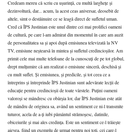
Credeam mereu că scriu cu uşurinţă, cu multă largheţe şi
dezinvoltură, dar... acum, la acest ceas aniversar, deosebit de
altele, simt o destăinuire ce se leagă direct de sufletul uman.
Cred că ÎPS Justinian este unul dintre cei mai prolifici oameni
de cultură, pe care l-am admirat din momentul în care am auzit
de personalitatea sa şi apoi după emisiunea televizată la NV
TV, emisiune neştearsă în mintea şi sufletul credincioşilor. Am
primit cele mai multe telefoane de la cunoscuţi de pe tot globul,
drept mulţumire că am realizat o emisiune sinceră, deschisă şi
cu mult suflet. Şi emisiunea, şi predicile, şi tot ceea ce a
întreprins şi întreprinde ÎPS Justinian sunt adevărate lecţii de
educaţie pentru credincioşii de toate vârstele. Puţini oameni
valoroşi se mândresc cu obârşia lor, dar ÎPS Justinian este atât
de mândru de originea sa, având un sentiment ce ni-l transmite
tuturor, acela de a-ţi iubi pământul strămoşesc, datinile,
obiceiurile şi mai ales credinţa. Este un sentiment ce-l trăieşte
aievea, fiind un exemplu de urmat pentru noi toţi, cei care-l