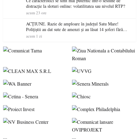
Ce caracteristici se simt mai puternic într-o sesiune de
distracție la sloturi online: volatilitatea sau nivelul RTP?
acum 23 ore
ACȚIUNE. Razie de amploare în județul Satu Mare!
Polițiștii au dat sute de amenzi și au lăsat 14 șoferi fără
permis într-o singură zi
acum 1 zi