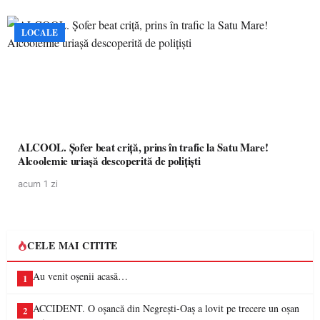
LOCALE
ALCOOL. Șofer beat criță, prins în trafic la Satu Mare!
Alcoolemie uriașă descoperită de polițiști
acum 1 zi
CELE MAI CITITE
Au venit oșenii acasă…
1
ACCIDENT. O oșancă din Negrești-Oaș a lovit pe trecere un oșan
2