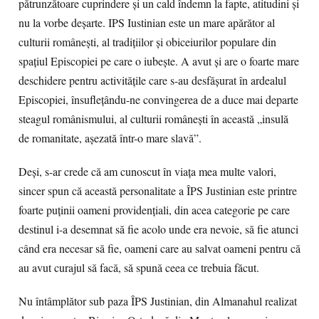
pătrunzătoare cuprindere şi un cald îndemn la fapte, atitudini şi
nu la vorbe deşarte. IPS Iustinian este un mare apărător al
culturii româneşti, al tradiţiilor şi obiceiurilor populare din
spaţiul Episcopiei pe care o iubeşte. A avut şi are o foarte mare
deschidere pentru activităţile care s-au desfăşurat în ardealul
Episcopiei, însufleţându-ne convingerea de a duce mai departe
steagul românismului, al culturii româneşti în această „insulă
de romanitate, aşezată într-o mare slavă”.
Deşi, s-ar crede că am cunoscut în viaţa mea multe valori,
sincer spun că această personalitate a ÎPS Justinian este printre
foarte puţinii oameni providenţiali, din acea categorie pe care
destinul i-a desemnat să fie acolo unde era nevoie, să fie atunci
când era necesar să fie, oameni care au salvat oameni pentru că
au avut curajul să facă, să spună ceea ce trebuia făcut.
Nu întâmplător sub paza ÎPS Justinian, din Almanahul realizat