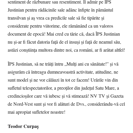
sentiment de răzbunare sau resentiment. Îl admir pe ÎPS
Justinian pentru rădăcinile sale adânc înfipte în pământul
transilvan şi aş vrea ca predicile sale să fie tipărite şi
considerate pentru viitorime, ele rămânând ca un valoros
document de epocă! Mai cred cu tărie că, dacă ÎPS Justinian
nu şi-ar fi făcut datoria faţă de el insuşi şi faţă de neamul său,
astăzi conştiinţa multora dintre noi, ca români, ar fi arătat altfel!
ÎPS Justinian, să ne trăiţi întru „Mulţi ani cu sănătate!” şi vă
asigurăm că întreaga dumneavoastră activitate, atitudine, ne
sunt model şi ne vor călăuzi în tot ce facem! Urările vin din
sufletul telespectatorilor, a preoţilor din judeţul Satu Mare, a
credincioşilor care vă iubesc şi vă stimează! NV TV şi Gazeta
de Nord-Vest sunt şi vor fi alături de Dvs., considerându-vă cel
mai apropiat sufletelor noastre!
Teodor Curpaş