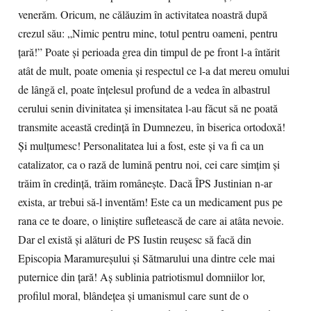
venerăm. Oricum, ne călăuzim în activitatea noastră după
crezul său: „Nimic pentru mine, totul pentru oameni, pentru
ţară!” Poate şi perioada grea din timpul de pe front l-a întărit
atât de mult, poate omenia şi respectul ce l-a dat mereu omului
de lângă el, poate înţelesul profund de a vedea în albastrul
cerului senin divinitatea şi imensitatea l-au făcut să ne poată
transmite această credinţă în Dumnezeu, în biserica ortodoxă!
Şi mulţumesc! Personalitatea lui a fost, este şi va fi ca un
catalizator, ca o rază de lumină pentru noi, cei care simţim şi
trăim în credinţă, trăim româneşte. Dacă ÎPS Justinian n-ar
exista, ar trebui să-l inventăm! Este ca un medicament pus pe
rana ce te doare, o liniştire sufletească de care ai atâta nevoie.
Dar el există şi alături de PS Iustin reuşesc să facă din
Episcopia Maramureşului şi Sătmarului una dintre cele mai
puternice din ţară! Aş sublinia patriotismul domniilor lor,
profilul moral, blândeţea şi umanismul care sunt de o