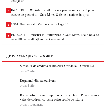
octogenar
INCREDIBIL!!! Șofer de 90 de ani a produs un accident pe o
3
trecere de pietoni din Satu Mare. O femeie a ajuns la spital
CSM Olimpia Satu Mare revine în Liga 2!
4
EDUCAȚIE. Dezastru la Titluraziare în Satu Mare. Nicio notă de
5
zece, 90 de candidați au picat examenul
DIN ACEEAȘI CATEGORIE
Simbolul de credinţă al Bisericii Ortodoxe – Crezul (3)
acum 2 zile
Dușmanul din nanounivers
acum 4 zile
Bolda, satul în care timpul încă mai șoptește. Povestea unei
vetre de codreni cu peste patru secole de istorie
acum 1 saptamana