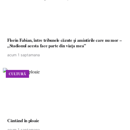
Florin Fabian, între tribunele căzute și amintirile care nu mor –
„Stadionul acesta face parte din viața mea”
acum 1 saptamana
CULTURĂ
Cântând în ploaie
acum 1 saptamana