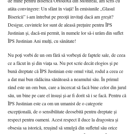
de mine pentru Biserica Ortodoxă din Montreal, am scris cu
atâta convingere: Un sfânt în viaţă! În emisiunile „Glasul
Bisericii” i-am întrebat pe preoţii invitaţi dacă am greşit?
Desigur, cuvintele lor sunt de aleasă preţuire pentru ÎPS
Justinian şi, dacă-mi permit, în numele lor să-i urăm din suflet
ÎPS Justinian Ani mulţi, cu sănătate!
Nu poţi vorbi de un om fără să vorbeşti de faptele sale, de ceea
ce a făcut în şi din viaţa sa. Nu pot scrie decât elogios şi pe
bună dreptate că ÎPS Justinian este omul vital, rodul a ceea ce
a dat mai bun rădăcina sănătoasă a neamului său. În primul
rând este un om bun, care a încercat să facă bine celor din jurul
său, un bine pe care el însuşi şi-ar fi dorit să i se facă. Pentru că
ÎPS Justinian este ca om un umanist de o categorie
excepţională, de o sensibilitate deosebită pentru dreptate şi
respect pentru oameni. Acest respect îl duce la dragostea şi
obsesia sa istorică, reuşind să smulgă din sufletul său orice