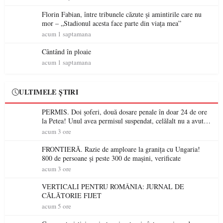
Florin Fabian, între tribunele căzute și amintirile care nu
mor – „Stadionul acesta face parte din viața mea”
acum 1 saptamana
Cântând în ploaie
acum 1 saptamana
ULTIMELE ȘTIRI
PERMIS. Doi șoferi, două dosare penale în doar 24 de ore
la Petea! Unul avea permisul suspendat, celălalt nu a avut
niciodată permis
acum 3 ore
FRONTIERĂ. Razie de amploare la granița cu Ungaria!
800 de persoane și peste 300 de mașini, verificate
acum 3 ore
VERTICALI PENTRU ROMÂNIA: JURNAL DE
CĂLĂTORIE FIJET
acum 5 ore