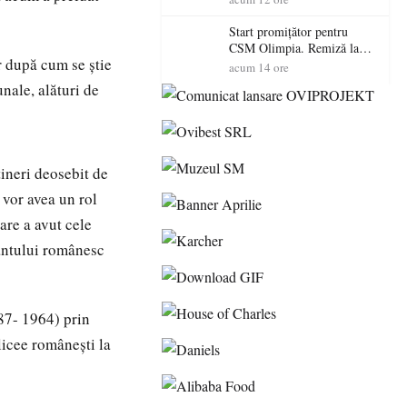
Start promițător pentru
CSM Olimpia. Remiză la
r după cum se ştie
Dumbrăvița în debutul
acum 14 ore
noului sezon
nale, alături de
tineri deosebit de
 vor avea un rol
are a avut cele
mântului românesc
887- 1964) prin
 licee românești la