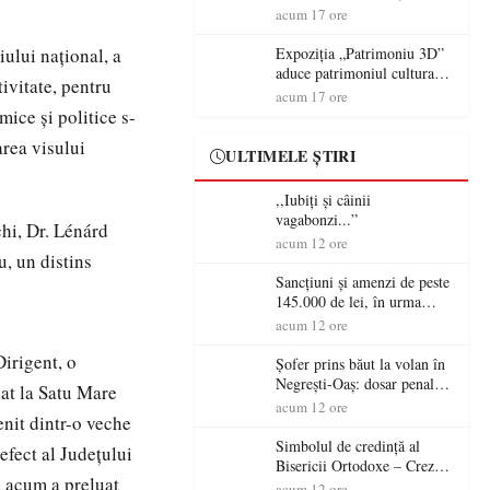
controversă diplomatică
volanul unei autoutilitare
acum 17 ore
europeană ( partea a II-a)
neînmatriculate
iului naţional, a
Expoziția „Patrimoniu 3D”
aduce patrimoniul cultural
ivitate, pentru
în era digitală la Castelul
acum 17 ore
Károlyi din Carei
mice şi politice s-
area visului
ULTIMELE ȘTIRI
,,Iubiți și câinii
vagabonzi...”
chi, Dr. Lénárd
acum 12 ore
u, un distins
Sancțiuni și amenzi de peste
145.000 de lei, în urma
acțiunilor polițiștilor
acum 12 ore
sătmăreni
Dirigent, o
Șofer prins băut la volan în
Negrești-Oaș: dosar penal
lat la Satu Mare
după un control al
acum 12 ore
enit dintr-o veche
polițiștilor
Simbolul de credinţă al
efect al Judeţului
Bisericii Ortodoxe – Crezul
a acum a preluat
(3)
acum 12 ore