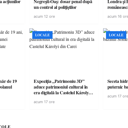
a acțiunilor
Negrești-Oaș: dosar penal după
Londra și 
un control al polițiștilor
românească
cele mai mar
acum 12 ore
acum 16 or
României a
controvers
europeană (
LOCALE
LOCALE
ăr de 19
Expoziția „Patrimoniu 3D”
Seceta hidr
volanul
aduce patrimoniul cultural în
puternic b
era digitală la Castelul Károlyi
acum 17 or
din Carei
acum 17 ore
COLE