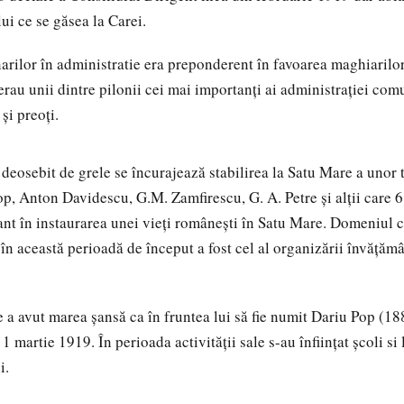
ui ce se găsea la Carei.
rilor în administratie era preponderent în favoarea maghiarilo
rau unii dintre pilonii cei mai importanţi ai administraţiei comu
şi preoţi.
 deosebit de grele se încurajează stabilirea la Satu Mare a unor 
op, Anton Davidescu, G.M. Zamfirescu, G. A. Petre și alții care 6
nt în instaurarea unei vieţi româneşti în Satu Mare. Domeniul c
în această perioadă de început a fost cel al organizării învăţă
 a avut marea şansă ca în fruntea lui să fie numit Dariu Pop (1
1 martie 1919. În perioada activității sale s-au înființat școli si
i.