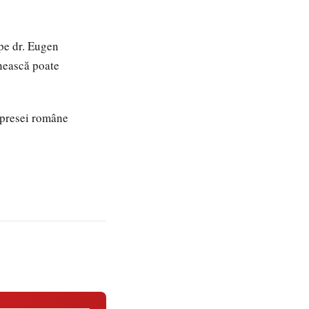
 pe dr. Eugen
ânească poate
 presei române