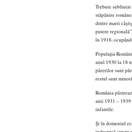
Trebuie subliniat
stăpânire românea
dintre marii câșt
putere regională”
în 1918, ocupând 
Populația Românie
anul 1930 la 18 m
părerilor sunt păr
restul sunt minor
România păstrează
anii 1931 – 1939 
infantile.
Și în domeniul ec
industrial crește