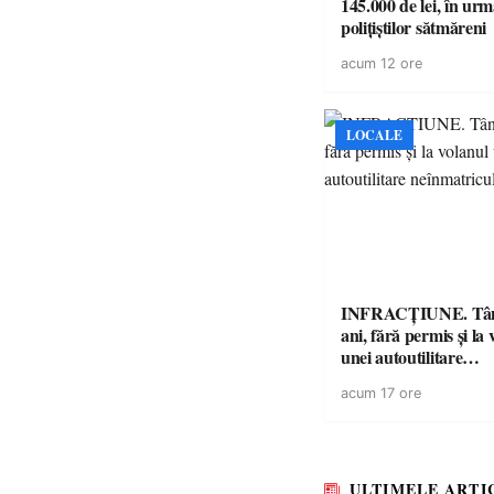
145.000 de lei, în urm
polițiștilor sătmăreni
acum 12 ore
LOCALE
INFRACȚIUNE. Tân
ani, fără permis și la 
unei autoutilitare
neînmatriculate
acum 17 ore
ULTIMELE ARTI