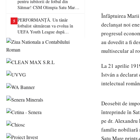
pentru iubitorii de fotbal din
Sătmar! CSM Olimpia Satu Mare
va juca în Liga a II-a
Înfăptuirea Marii 
PERFORMANȚĂ. Un tânăr
5
declanşat noi ene
fotbalist sătmărean va evolua în
UEFA Youth League după
progresul economic
transferul la Farul Constanța
au dovedit a fi de
multisecular al r
La 21 aprilie 191
István a declarat 
intelectual român
Deosebit de impor
întreprinde în Sat
pe dr. Alexandru 
familie nobiliară
Satu Mare printr-