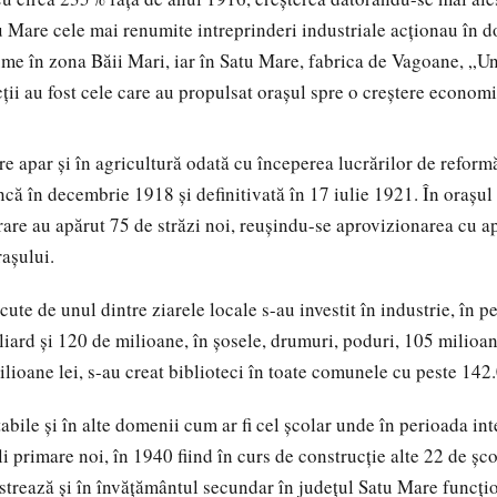
u Mare cele mai renumite intreprinderi industriale acţionau în 
ume în zona Băii Mari, iar în Satu Mare, fabrica de Vagoane, „Uni
cții au fost cele care au propulsat orașul spre o creștere econom
e apar şi în agricultură odată cu începerea lucrărilor de reform
ncă în decembrie 1918 şi definitivată în 17 iulie 1921. În oraşul
are au apărut 75 de străzi noi, reușindu-se aprovizionarea cu a
raşului.
ute de unul dintre ziarele locale s-au investit în industrie, în p
iard și 120 de milioane, în șosele, drumuri, poduri, 105 milioane
ilioane lei, s-au creat biblioteci în toate comunele cu peste 14
bile şi în alte domenii cum ar fi cel şcolar unde în perioada int
i primare noi, în 1940 fiind în curs de construcţie alte 22 de şco
istrează şi în învăţământul secundar în judeţul Satu Mare funcţi