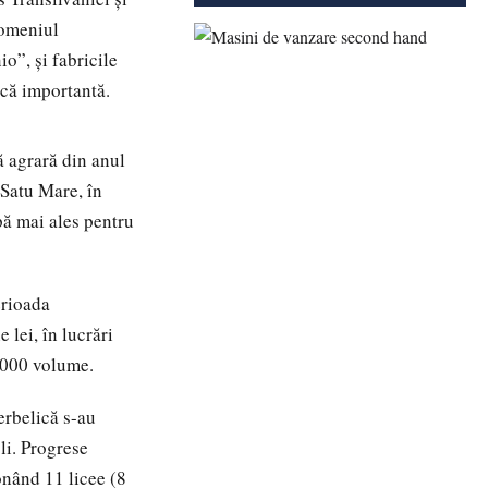
domeniul
o”, și fabricile
ică importantă.
ă agrară din anul
 Satu Mare, în
pă mai ales pentru
erioada
 lei, în lucrări
2.000 volume.
erbelică s-au
li. Progrese
onând 11 licee (8