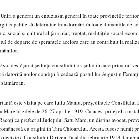
Uniri a generat un entuziasm general în toate provinciile teritor
rgii capabile să determine transformări în toate domeniile de act
, social şi cultural al ţării, dar, treptat, realităţile social-econo
stul de departe de speranţele acelora care au contribuit la realiz
omânilor.
9 s-a desfăşurat şedinţa consiliului oraşului în care primarul ve
că datorită noilor condiţii îi cedează postul lui Augustin Ferenţi
 sătmărean.
tantă este vizita pe care Iuliu Maniu, preşedintele Consiliului 
u Mare în zilele de 26-27 aprilie 1919. Cu acest prilej el a insta
Racoţi ca prefect al Judeţului Satu Mare, un distins avocat, prov
 românescă cu origini în Ţara Chioarului. Acesta fusese numit pr
o decizie a Consiliului Dirigent încă din februarie 1919 dar abi