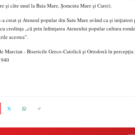
re şi câte unul la Baia Mare, Şomcuta Mare şi Carei).
s-a creat şi Ateneul popular din Satu Mare având ca şi iniţiatori
 cu credinţa ,,că prin înfiinţarea Ateneului popular cultura rom
rile acestea”.
e Marcian - Bisericile Greco-Catolică şi Ortodoxă în percepţia
1940