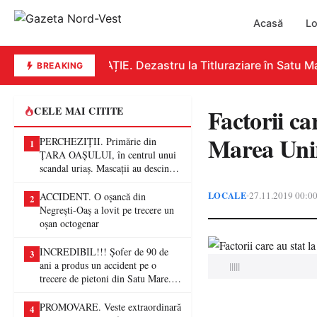
Acasă
Lo
EDUCAȚIE. Dezastru la Titluraziare în Satu Mare
BREAKING
Factorii ca
CELE MAI CITITE
Marea Unir
PERCHEZIȚII. Primărie din
1
ȚARA OAȘULUI, în centrul unui
scandal uriaș. Mascații au descins
într-o anchetă privind presupuse
fraude de proporții
LOCALE
27.11.2019 00:0
•
ACCIDENT. O oșancă din
2
Negrești-Oaș a lovit pe trecere un
oșan octogenar
INCREDIBIL!!! Șofer de 90 de
3
ani a produs un accident pe o
|||||
trecere de pietoni din Satu Mare. O
femeie a ajuns la spital
PROMOVARE. Veste extraordinară
4