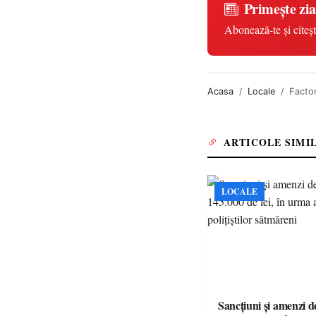
Primește zia
Abonează-te și citeșt
Acasa
Locale
Factor
ARTICOLE SIMI
LOCALE
Sancțiuni și amenzi d