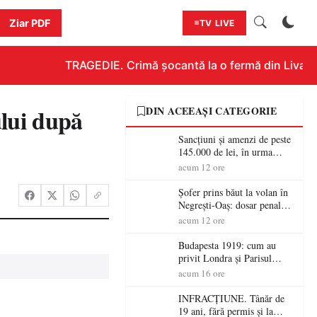
Ziar PDF
TV LIVE
TRAGEDIE. Crimă șocantă la o fermă din Livada!!!
ului după
DIN ACEEAȘI CATEGORIE
Sancțiuni și amenzi de peste
145.000 de lei, în urma
acțiunilor polițiștilor
acum 12 ore
sătmăreni
Șofer prins băut la volan în
Negrești-Oaș: dosar penal
după un control al
acum 12 ore
polițiștilor
Budapesta 1919: cum au
privit Londra și Parisul
ocupația românească și de ce
acum 16 ore
una dintre cele mai mari
victorii militare ale
INFRACȚIUNE. Tânăr de
României a devenit o
19 ani, fără permis și la