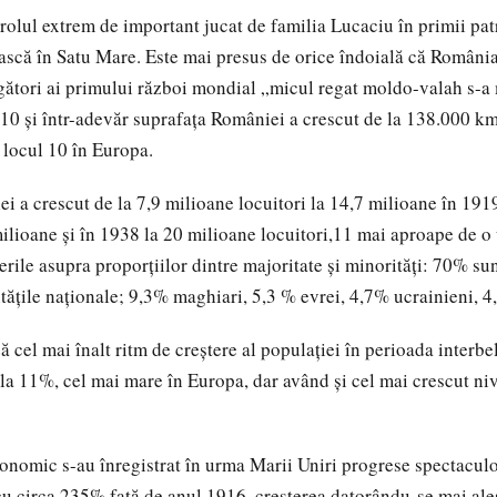
 rolul extrem de important jucat de familia Lucaciu în primii pat
scă în Satu Mare. Este mai presus de orice îndoială că România
igători ai primului război mondial „micul regat moldo-valah s-a
10 și într-adevăr suprafața României a crescut de la 138.000 k
locul 10 în Europa.
i a crescut de la 7,9 milioane locuitori la 14,7 milioane în 191
ilioane și în 1938 la 20 milioane locuitori,11 mai aproape de o
erile asupra proporțiilor dintre majoritate și minorități: 70% su
itățile naționale; 9,3% maghiari, 5,3 % evrei, 4,7% ucrainieni, 
 cel mai înalt ritm de creștere al populației în perioada interbe
la 11%, cel mai mare în Europa, dar având și cel mai crescut niv
onomic s-au înregistrat în urma Marii Uniri progrese spectaculo
 cu circa 235% față de anul 1916, creșterea datorându-se mai ales