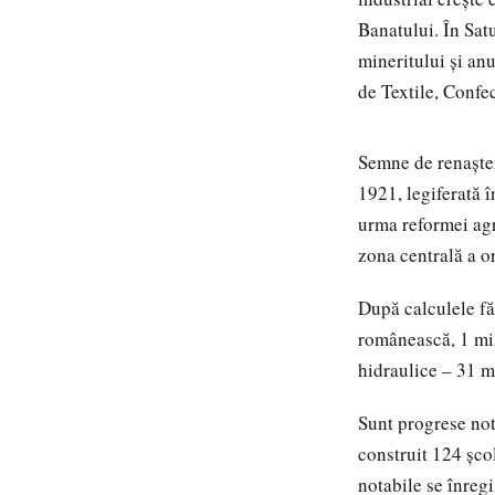
Banatului. În Sat
mineritului şi an
de Textile, Confe
Semne de renaşter
1921, legiferată î
urma reformei agr
zona centrală a o
După calculele făc
românească, 1 mil
hidraulice – 31 m
Sunt progrese nota
construit 124 şcol
notabile se înreg