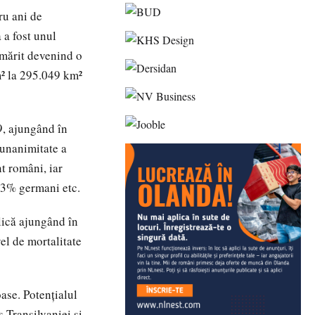
ru ani de
 a fost unul
 mărit devenind o
m² la 295.049 km²
9, ajungând în
 unanimitate a
nt români, iar
4,3% germani etc.
lică ajungând în
el de mortalitate
ase. Potențialul
 Transilvaniei și