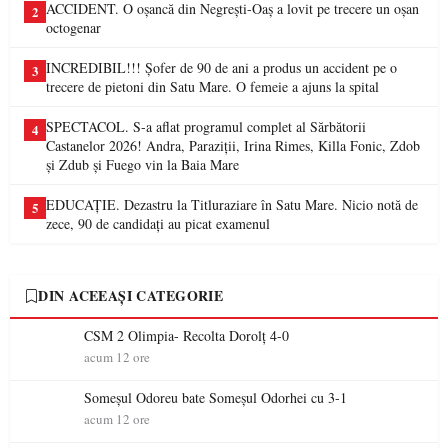
ACCIDENT. O oșancă din Negrești-Oaș a lovit pe trecere un oșan
2
octogenar
INCREDIBIL!!! Șofer de 90 de ani a produs un accident pe o
3
trecere de pietoni din Satu Mare. O femeie a ajuns la spital
SPECTACOL. S-a aflat programul complet al Sărbătorii
4
Castanelor 2026! Andra, Paraziții, Irina Rimes, Killa Fonic, Zdob
și Zdub și Fuego vin la Baia Mare
EDUCAȚIE. Dezastru la Titluraziare în Satu Mare. Nicio notă de
5
zece, 90 de candidați au picat examenul
DIN ACEEAȘI CATEGORIE
CSM 2 Olimpia- Recolta Dorolț 4-0
acum 12 ore
Someșul Odoreu bate Someșul Odorhei cu 3-1
acum 12 ore