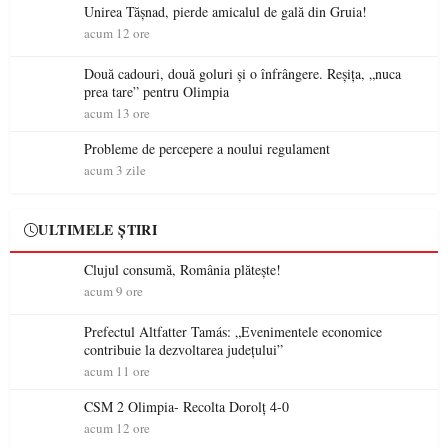
Unirea Tășnad, pierde amicalul de gală din Gruia!
acum 12 ore
Două cadouri, două goluri și o înfrângere. Reșița, „nuca
prea tare” pentru Olimpia
acum 13 ore
Probleme de percepere a noului regulament
acum 3 zile
ULTIMELE ȘTIRI
Clujul consumă, România plătește!
acum 9 ore
Prefectul Altfatter Tamás: „Evenimentele economice
contribuie la dezvoltarea județului”
acum 11 ore
CSM 2 Olimpia- Recolta Dorolț 4-0
acum 12 ore