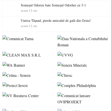
Someșul Odoreu bate Someșul Odorhei cu 3-1
acum 12 ore
Unirea Tășnad, pierde amicalul de gală din Gruia!
acum 12 ore