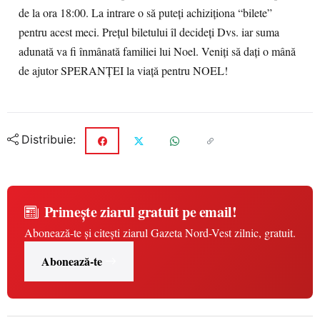
de la ora 18:00. La intrare o să puteți achiziționa “bilete”
pentru acest meci. Prețul biletului îl decideți Dvs. iar suma
adunată va fi înmânată familiei lui Noel. Veniți să dați o mână
de ajutor SPERANȚEI la viață pentru NOEL!
Distribuie:
Primește ziarul gratuit pe email!
Abonează-te și citești ziarul Gazeta Nord-Vest zilnic, gratuit.
Abonează-te