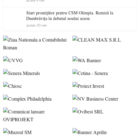
acum 9 ore
Start promițător pentru CSM Olimpia. Remiză la
Dumbrăvița în debutul noului sezon
acum 10 ore