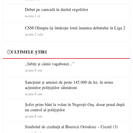
Debut pe caniculă în duelul orgoliilor
acum 1 zi
CSM Olimpia își întărește lotul înaintea debutului în Liga 2
acum 2 zile
ULTIMELE ȘTIRI
,,Iubiți și câinii vagabonzi...”
acum 8 ore
Sancțiuni și amenzi de peste 145.000 de lei, în urma
acțiunilor polițiștilor sătmăreni
acum 8 ore
Șofer prins băut la volan în Negrești-Oaș: dosar penal după
un control al polițiștilor
acum 8 ore
Simbolul de credinţă al Bisericii Ortodoxe – Crezul (3)