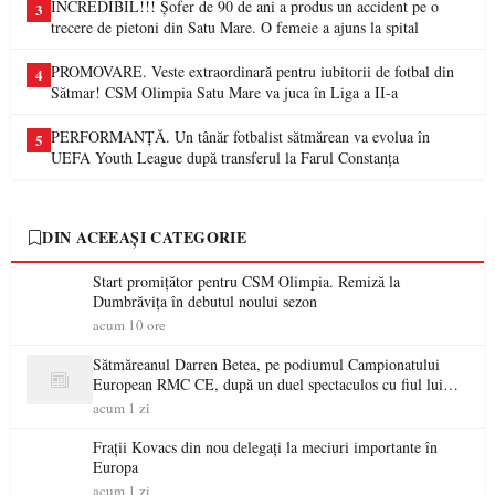
INCREDIBIL!!! Șofer de 90 de ani a produs un accident pe o
3
trecere de pietoni din Satu Mare. O femeie a ajuns la spital
PROMOVARE. Veste extraordinară pentru iubitorii de fotbal din
4
Sătmar! CSM Olimpia Satu Mare va juca în Liga a II-a
PERFORMANȚĂ. Un tânăr fotbalist sătmărean va evolua în
5
UEFA Youth League după transferul la Farul Constanța
DIN ACEEAȘI CATEGORIE
Start promițător pentru CSM Olimpia. Remiză la
Dumbrăvița în debutul noului sezon
acum 10 ore
Sătmăreanul Darren Betea, pe podiumul Campionatului
European RMC CE, după un duel spectaculos cu fiul lui
Kimi Räikkönen
acum 1 zi
Frații Kovacs din nou delegați la meciuri importante în
Europa
acum 1 zi