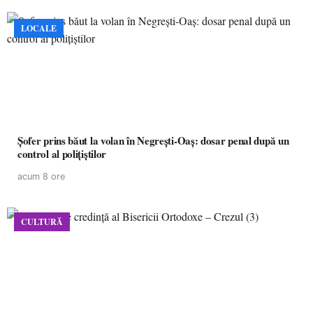
LOCALE
Șofer prins băut la volan în Negrești-Oaș: dosar penal după un
control al polițiștilor
acum 8 ore
CULTURĂ