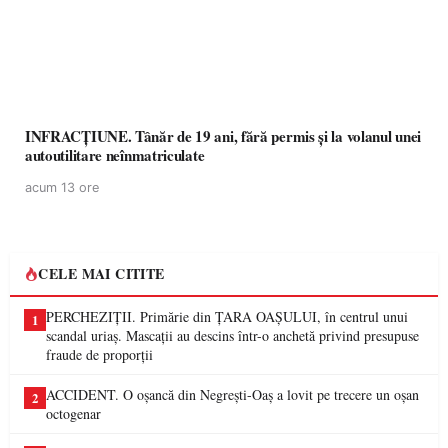
INFRACȚIUNE. Tânăr de 19 ani, fără permis și la volanul unei
autoutilitare neînmatriculate
acum 13 ore
CELE MAI CITITE
PERCHEZIȚII. Primărie din ȚARA OAȘULUI, în centrul unui
1
scandal uriaș. Mascații au descins într-o anchetă privind presupuse
fraude de proporții
ACCIDENT. O oșancă din Negrești-Oaș a lovit pe trecere un oșan
2
octogenar