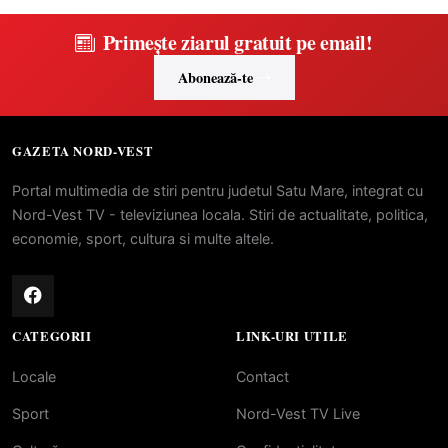
Primește ziarul gratuit pe email!
Abonează-te
GAZETA NORD-VEST
Portal multimedia de stiri pentru judetul Satu Mare, integrat cu
Nord-Vest TV - televiziunea locala. Stiri de actualitate, politica,
economie, sport, cultura si multe altele.
CATEGORII
LINK-URI UTILE
Locale
Contact
Sport
Nord-Vest TV Live