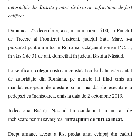
autoritățile din Bistrița pentru săvârşirea infracțiunii de furt
calificat.
Duminică, 22 decembrie, a.c., în jurul orei 15.00, în Punctul
de Trecere al Frontierei Urziceni, județul Satu Mare, s-a
prezentat pentru a intra în România, cetăţeanul român P.C.L.,
în vârstă de 31 de ani, domiciliat în județul Bistrița Năsăud.
La verificări, colegii noștri au constatat că bărbatul este căutat
de autoritățile din România, pe numele lui fiind emis un
mandat european de arestare și un mandat de executare a
pedepsei cu închisoarea, emis la data de 2 octombrie 2019.
Judecătoria Bistrița Năsăud l-a condamnat la un an de
infracțiunii de furt calificat.
închisoare pentru săvârșirea
Drept urmare, acesta a fost predat unui echipaj din cadrul