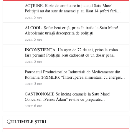
ACȚIUNE. Razie de amploare în județul Satu Mare!
Polițiștii au dat sute de amenzi și au lăsat 14 șoferi fără
permis într-o singură zi
acum 5 ore
ALCOOL. Șofer beat criță, prins în trafic la Satu Mare!
Alcoolemie uriașă descoperită de polițiști
acum 5 ore
INCONȘTIENȚĂ. Un oșan de 72 de ani, prins la volan
fără permis! Polițiștii l-au cadorosit cu un dosar penal
acum 5 ore
Patronatul Producătorilor Industriali de Medicamente din
România (PRIMER): “Întreruperea alimentării cu energie
electrică a fabricilor de medicamente va pune în pericol
acum 5 ore
accesul pacienților la medicamente esențiale
GASTRONOMIE Se încing ceaunele la Satu Mare!
Concursul „Veress Ádám” revine cu preparate
spectaculoase, premii și un jurat de renume
acum 6 ore
ULTIMELE ȘTIRI