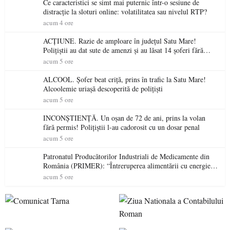
Ce caracteristici se simt mai puternic într-o sesiune de
distracție la sloturi online: volatilitatea sau nivelul RTP?
acum 4 ore
ACȚIUNE. Razie de amploare în județul Satu Mare!
Polițiștii au dat sute de amenzi și au lăsat 14 șoferi fără
permis într-o singură zi
acum 5 ore
ALCOOL. Șofer beat criță, prins în trafic la Satu Mare!
Alcoolemie uriașă descoperită de polițiști
acum 5 ore
INCONȘTIENȚĂ. Un oșan de 72 de ani, prins la volan
fără permis! Polițiștii l-au cadorosit cu un dosar penal
acum 5 ore
Patronatul Producătorilor Industriali de Medicamente din
România (PRIMER): “Întreruperea alimentării cu energie
electrică a fabricilor de medicamente va pune în pericol
acum 5 ore
accesul pacienților la medicamente esențiale