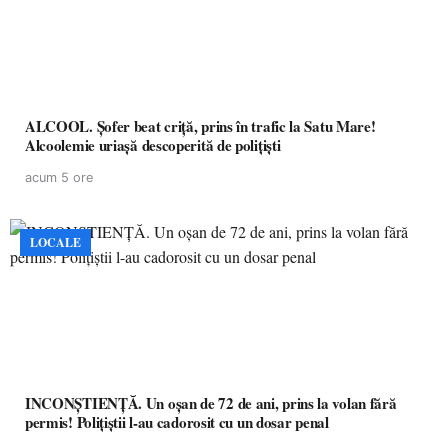
ALCOOL. Șofer beat criță, prins în trafic la Satu Mare!
Alcoolemie uriașă descoperită de polițiști
acum 5 ore
LOCALE
INCONȘTIENȚĂ. Un oșan de 72 de ani, prins la volan fără
permis! Polițiștii l-au cadorosit cu un dosar penal