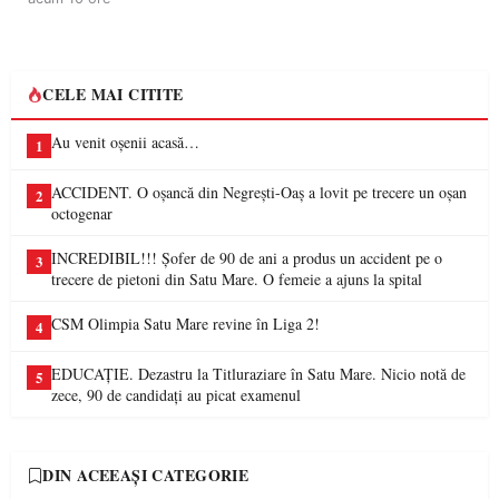
CELE MAI CITITE
Au venit oșenii acasă…
1
ACCIDENT. O oșancă din Negrești-Oaș a lovit pe trecere un oșan
2
octogenar
INCREDIBIL!!! Șofer de 90 de ani a produs un accident pe o
3
trecere de pietoni din Satu Mare. O femeie a ajuns la spital
CSM Olimpia Satu Mare revine în Liga 2!
4
EDUCAȚIE. Dezastru la Titluraziare în Satu Mare. Nicio notă de
5
zece, 90 de candidați au picat examenul
DIN ACEEAȘI CATEGORIE