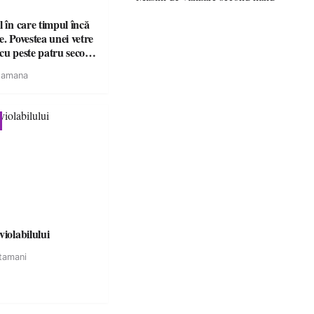
l în care timpul încă
e. Povestea unei vetre
cu peste patru secole
tamana
violabilului
tamani