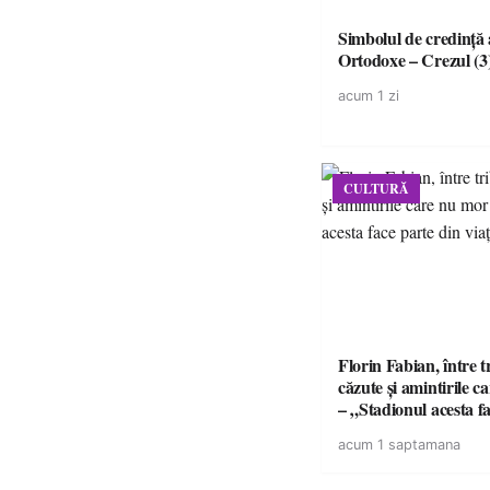
Simbolul de credinţă a
Ortodoxe – Crezul (3
acum 1 zi
CULTURĂ
Florin Fabian, între t
căzute și amintirile 
– „Stadionul acesta f
din viața mea”
acum 1 saptamana