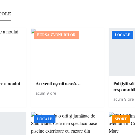
COLE
BURSA ZVONURILOR
LOCALE
e a noului
Au venit oșenii acasă…
Polițiștii s
acum 9 ore
acum 9 ore
LOCALE
SPORT