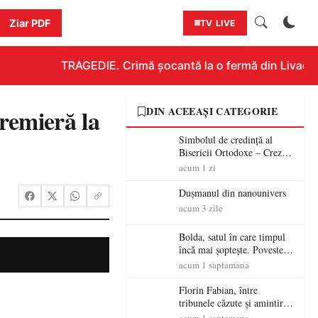
Ziar PDF
TV LIVE
TRAGEDIE. Crimă șocantă la o fermă din Livada!!! 
remieră la
DIN ACEEAȘI CATEGORIE
Simbolul de credinţă al
Bisericii Ortodoxe – Crezul
(3)
acum 1 zi
Dușmanul din nanounivers
acum 3 zile
Bolda, satul în care timpul
încă mai șoptește. Povestea
unei vetre de codreni cu
acum 1 saptamana
peste patru secole de istorie
Florin Fabian, între
tribunele căzute și amintirile
care nu mor – „Stadionul