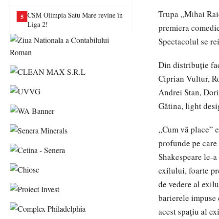
va juca în Liga a II-a
Trupa „Mihai Raic
CSM Olimpia Satu Mare revine în
5
Liga 2!
premiera comedie
Spectacolul se re
Din distribuție f
Ciprian Vultur, 
Andrei Stan, Dor
Gătina, light de
„Cum vă place” es
profunde pe care 
Shakespeare le-a 
exilului, foarte p
de vedere al exilu
barierele impuse d
acest spațiu al ex