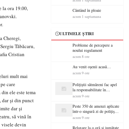
acum 1 saptamana
acesta face parte din viața
 la ora 19.00,
mea”
Cântând în ploaie
anovski.
acum 1 saptamana
r.
ULTIMELE ȘTIRI
na Cheregi,
Probleme de percepere a
 Sergiu Tăbăcaru,
noului regulament
fia Cristian
acum 8 ore
Au venit oșenii acasă…
acum 9 ore
eluri mult mai
 pe care
Polițiștii sătmăreni fac apel
la responsabilitate în
 din ele este tema
trafic…
acum 9 ore
, dar și din punct
Peste 350 de amenzi aplicate
imite dar și
într-o singură zi de polițiștii
eatru, să vină în
sătmăreni
acum 9 ore
e visele devin
Relaxare la o oră și jumătate