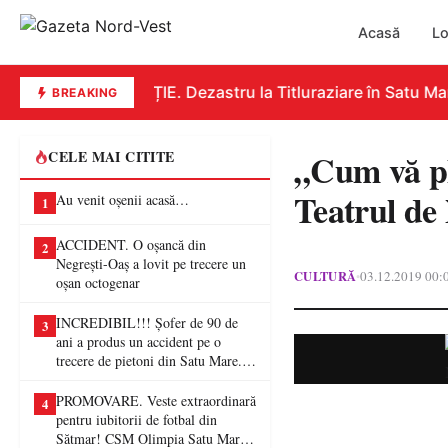
Acasă
Lo
EDUCAȚIE. Dezastru la Titluraziare în Satu Mare
BREAKING
„Cum vă pl
CELE MAI CITITE
Teatrul de
Au venit oșenii acasă…
1
ACCIDENT. O oșancă din
2
Negrești-Oaș a lovit pe trecere un
CULTURĂ
03.12.2019 00:
•
oșan octogenar
INCREDIBIL!!! Șofer de 90 de
3
ani a produs un accident pe o
trecere de pietoni din Satu Mare. O
femeie a ajuns la spital
PROMOVARE. Veste extraordinară
4
pentru iubitorii de fotbal din
Sătmar! CSM Olimpia Satu Mare