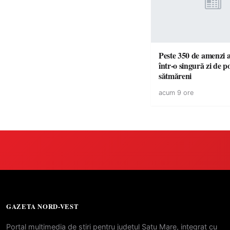
Peste 350 de amenzi a
într-o singură zi de pol
sătmăreni
acum 9 ore
GAZETA NORD-VEST
Portal multimedia de stiri pentru judetul Satu Mare, integrat cu