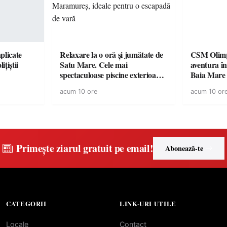
plicate
Relaxare la o oră și jumătate de
CSM Olimp
ițiștii
Satu Mare. Cele mai
aventura în Cupa României la
spectaculoase piscine exterioare
Baia Mare
cu cazare din Maramureș, ideale
acum 10 ore
acum 10 or
pentru o escapadă de vară
Primește ziarul gratuit pe email!
Abonează-te
CATEGORII
LINK-URI UTILE
Locale
Contact