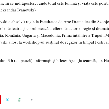
menii se îndrăgostesc, unde totul este lumină și viața este posib
Aleksandar Ivanovski)
ski a absolvit regia la Facultatea de Arte Dramatice din Skopje
ole de teatru și coordonează ateliere de actorie, regie și dramat
ia, România, Ungaria și Macedonia. Prima întâlnire a Trupei „M
ski a fost la workshop-ul susținut de regizor în timpul Festival
ui: 3 h (cu pauză). Informații și bilete: Agenția teatrală, str. Ho