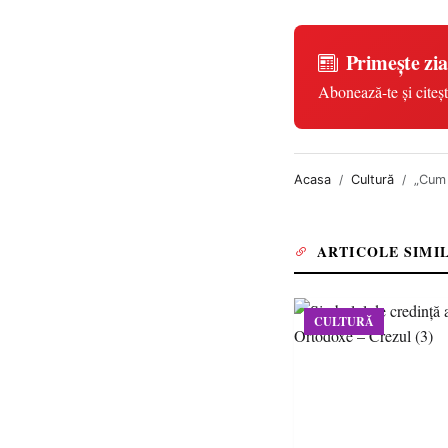
Primește zia
Abonează-te și citeșt
Acasa
Cultură
„Cum 
ARTICOLE SIMI
CULTURĂ