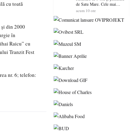
ilă cu toată
de Satu Mare. Cele mai
spectaculoase piscine
acum 10 ore
exterioare cu cazare din
Maramureș, ideale pentru o
escapadă de vară
 și din 2000
urgie în
ihai Raicu” cu
ului Tranzit Fest
rea nr. 6; telefon: