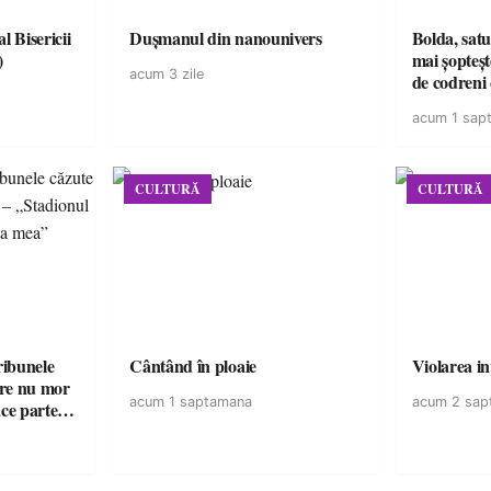
l Bisericii
Dușmanul din nanounivers
Bolda, satu
)
mai șopteșt
acum 3 zile
de codreni 
de istorie
acum 1 sap
CULTURĂ
CULTURĂ
ribunele
Cântând în ploaie
Violarea in
care nu mor
acum 1 saptamana
acum 2 sap
ace parte