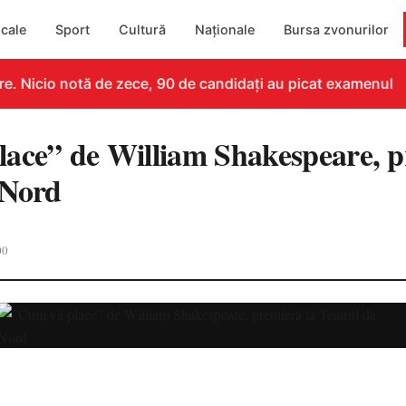
cale
Sport
Cultură
Naționale
Bursa zvonurilor
. Nicio notă de zece, 90 de candidați au picat examenul
ace” de William Shakespeare, p
 Nord
00