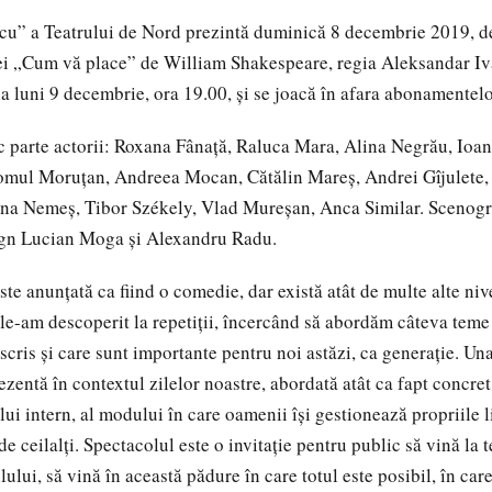
u” a Teatrului de Nord prezintă duminică 8 decembrie 2019, de
i „Cum vă place” de William Shakespeare, regia Aleksandar Iv
ia luni 9 decembrie, ora 19.00, și se joacă în afara abonamentelo
ac parte actorii: Roxana Fânață, Raluca Mara, Alina Negrău, Ioa
Romul Moruțan, Andreea Mocan, Cătălin Mareș, Andrei Gîjulete,
ina Nemeș, Tibor Székely, Vlad Mureșan, Anca Similar. Scenogra
sign Lucian Moga și Alexandru Radu.
te anunțată ca fiind o comedie, dar există atât de multe alte niv
le-am descoperit la repetiții, încercând să abordăm câteva teme
scris și care sunt importante pentru noi astăzi, ca generație. Una
rezentă în contextul zilelor noastre, abordată atât ca fapt concret
lui intern, al modului în care oamenii își gestionează propriile l
e ceilalți. Spectacolul este o invitație pentru public să vină la t
ilului, să vină în această pădure în care totul este posibil, în car