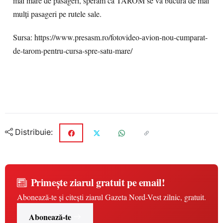
mai mare de pasageri, sperăm că TAROM se va bucura de mai
mulți pasageri pe rutele sale.
Sursa: https://www.presasm.ro/fotovideo-avion-nou-cumparat-
de-tarom-pentru-cursa-spre-satu-mare/
Distribuie:
Primește ziarul gratuit pe email!
Abonează-te și citești ziarul Gazeta Nord-Vest zilnic, gratuit.
Abonează-te