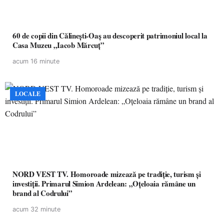
60 de copii din Călinești-Oaș au descoperit patrimoniul local la
Casa Muzeu „Iacob Mărcuț”
acum 16 minute
LOCALE
NORD VEST TV. Homoroade mizează pe tradiție, turism și
investiții. Primarul Simion Ardelean: „Oțeloaia rămâne un
brand al Codrului”
acum 32 minute