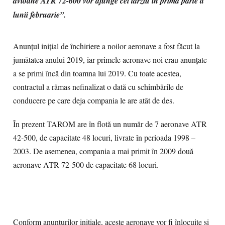
avioane ATR 72-600 vor ajunge cel târziu în prima parte a
lunii februarie”.
Anunțul inițial de închiriere a noilor aeronave a fost făcut la
jumătatea anului 2019, iar primele aeronave noi erau anunțate
a se primi încă din toamna lui 2019. Cu toate acestea,
contractul a rămas nefinalizat o dată cu schimbările de
conducere pe care deja compania le are atât de des.
În prezent TAROM are în flotă un număr de 7 aeronave ATR
42-500, de capacitate 48 locuri, livrate în perioada 1998 –
2003. De asemenea, compania a mai primit în 2009 două
aeronave ATR 72-500 de capacitate 68 locuri.
Conform anunțurilor inițiale, aceste aeronave vor fi înlocuite și