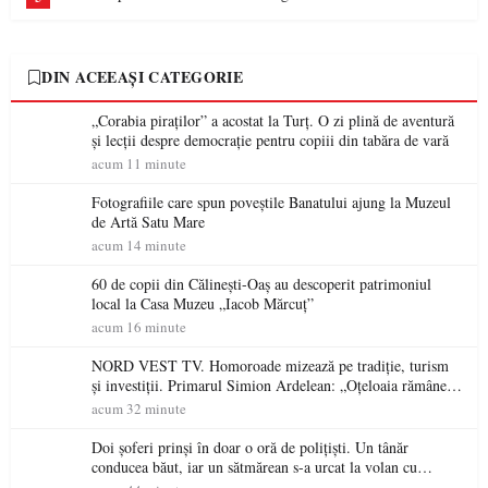
DIN ACEEAȘI CATEGORIE
„Corabia piraților” a acostat la Turț. O zi plină de aventură
și lecții despre democrație pentru copiii din tabăra de vară
acum 11 minute
Fotografiile care spun poveștile Banatului ajung la Muzeul
de Artă Satu Mare
acum 14 minute
60 de copii din Călinești-Oaș au descoperit patrimoniul
local la Casa Muzeu „Iacob Mărcuț”
acum 16 minute
NORD VEST TV. Homoroade mizează pe tradiție, turism
și investiții. Primarul Simion Ardelean: „Oțeloaia rămâne
un brand al Codrului”
acum 32 minute
Doi șoferi prinși în doar o oră de polițiști. Un tânăr
conducea băut, iar un sătmărean s-a urcat la volan cu
permisul suspendat