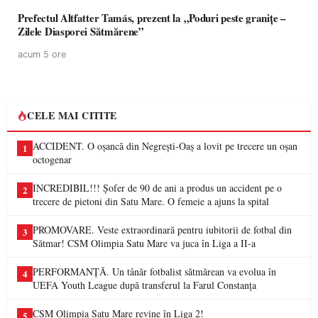
Prefectul Altfatter Tamás, prezent la „Poduri peste granițe –
Zilele Diasporei Sătmărene”
acum 5 ore
CELE MAI CITITE
ACCIDENT. O oșancă din Negrești-Oaș a lovit pe trecere un oșan
1
octogenar
INCREDIBIL!!! Șofer de 90 de ani a produs un accident pe o
2
trecere de pietoni din Satu Mare. O femeie a ajuns la spital
PROMOVARE. Veste extraordinară pentru iubitorii de fotbal din
3
Sătmar! CSM Olimpia Satu Mare va juca în Liga a II-a
PERFORMANȚĂ. Un tânăr fotbalist sătmărean va evolua în
4
UEFA Youth League după transferul la Farul Constanța
CSM Olimpia Satu Mare revine în Liga 2!
5