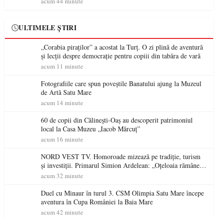
acum 44 minute
ULTIMELE ȘTIRI
„Corabia piraților” a acostat la Turț. O zi plină de aventură
și lecții despre democrație pentru copiii din tabăra de vară
acum 11 minute
Fotografiile care spun poveștile Banatului ajung la Muzeul
de Artă Satu Mare
acum 14 minute
60 de copii din Călinești-Oaș au descoperit patrimoniul
local la Casa Muzeu „Iacob Mărcuț”
acum 16 minute
NORD VEST TV. Homoroade mizează pe tradiție, turism
și investiții. Primarul Simion Ardelean: „Oțeloaia rămâne
un brand al Codrului”
acum 32 minute
Duel cu Minaur în turul 3. CSM Olimpia Satu Mare începe
aventura în Cupa României la Baia Mare
acum 42 minute