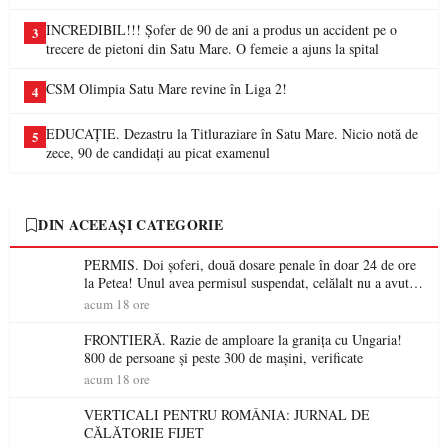
INCREDIBIL!!! Șofer de 90 de ani a produs un accident pe o
3
trecere de pietoni din Satu Mare. O femeie a ajuns la spital
CSM Olimpia Satu Mare revine în Liga 2!
4
EDUCAȚIE. Dezastru la Titluraziare în Satu Mare. Nicio notă de
5
zece, 90 de candidați au picat examenul
DIN ACEEAȘI CATEGORIE
PERMIS. Doi șoferi, două dosare penale în doar 24 de ore
la Petea! Unul avea permisul suspendat, celălalt nu a avut
niciodată permis
acum 18 ore
FRONTIERĂ. Razie de amploare la granița cu Ungaria!
800 de persoane și peste 300 de mașini, verificate
acum 18 ore
VERTICALI PENTRU ROMÂNIA: JURNAL DE
CĂLĂTORIE FIJET