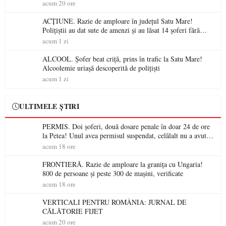
acum 20 ore
ACȚIUNE. Razie de amploare în județul Satu Mare!
Polițiștii au dat sute de amenzi și au lăsat 14 șoferi fără
permis într-o singură zi
acum 1 zi
ALCOOL. Șofer beat criță, prins în trafic la Satu Mare!
Alcoolemie uriașă descoperită de polițiști
acum 1 zi
ULTIMELE ȘTIRI
PERMIS. Doi șoferi, două dosare penale în doar 24 de ore
la Petea! Unul avea permisul suspendat, celălalt nu a avut
niciodată permis
acum 18 ore
FRONTIERĂ. Razie de amploare la granița cu Ungaria!
800 de persoane și peste 300 de mașini, verificate
acum 18 ore
VERTICALI PENTRU ROMÂNIA: JURNAL DE
CĂLĂTORIE FIJET
acum 20 ore