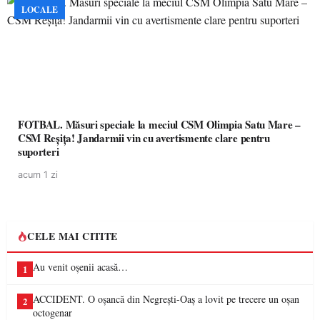
LOCALE
FOTBAL. Măsuri speciale la meciul CSM Olimpia Satu Mare –
CSM Reșița! Jandarmii vin cu avertismente clare pentru
suporteri
acum 1 zi
CELE MAI CITITE
Au venit oșenii acasă…
1
ACCIDENT. O oșancă din Negrești-Oaș a lovit pe trecere un oșan
2
octogenar