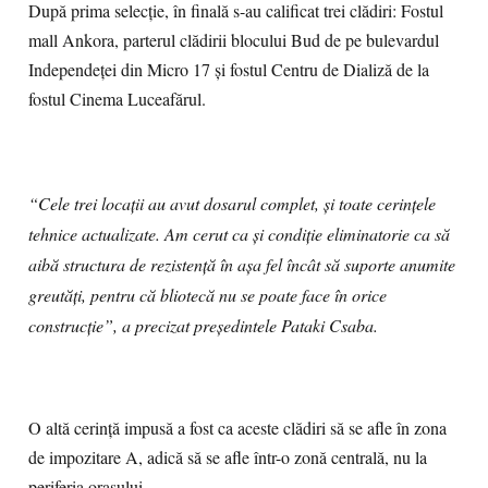
După prima selecţie, în finală s-au calificat trei clădiri: Fostul
mall Ankora, parterul clădirii blocului Bud de pe bulevardul
Independeţei din Micro 17 şi fostul Centru de Dializă de la
fostul Cinema Luceafărul.
“Cele trei locaţii au avut dosarul complet, şi toate cerinţele
tehnice actualizate. Am cerut ca şi condiţie eliminatorie ca să
aibă structura de rezistenţă în aşa fel încât să suporte anumite
greutăţi, pentru că bliotecă nu se poate face în orice
construcţie”, a precizat preşedintele Pataki Csaba.
O altă cerinţă impusă a fost ca aceste clădiri să se afle în zona
de impozitare A, adică să se afle într-o zonă centrală, nu la
periferia oraşului.