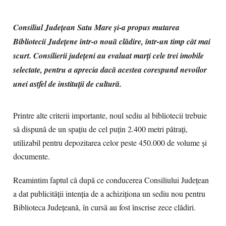
Consiliul Județean Satu Mare și-a propus mutarea
Bibliotecii Județene într-o nouă clădire, într-un timp cât mai
scurt. Consilierii județeni au evaluat marți cele trei imobile
selectate, pentru a aprecia dacă acestea corespund nevoilor
unei astfel de instituții de cultură.
Printre alte criterii importante, noul sediu al bibliotecii trebuie
să dispună de un spațiu de cel puțin 2.400 metri pătrați,
utilizabil pentru depozitarea celor peste 450.000 de volume și
documente.
Reamintim faptul că după ce conducerea Consiliului Judeţean
a dat publicităţii intenţia de a achiziţiona un sediu nou pentru
Biblioteca Judeţeană, în cursă au fost înscrise zece clădiri.