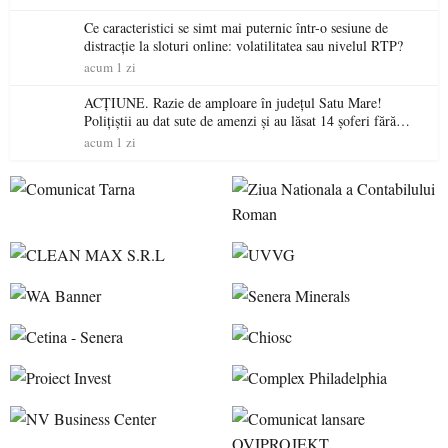
Ce caracteristici se simt mai puternic într-o sesiune de
distracție la sloturi online: volatilitatea sau nivelul RTP?
acum 1 zi
ACȚIUNE. Razie de amploare în județul Satu Mare!
Polițiștii au dat sute de amenzi și au lăsat 14 șoferi fără
permis într-o singură zi
acum 1 zi