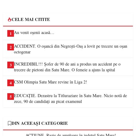
CELE MAI CITITE
Au venit oșenii acasă…
1
ACCIDENT. O oșancă din Negrești-Oaș a lovit pe trecere un oșan
2
octogenar
INCREDIBIL!!! Șofer de 90 de ani a produs un accident pe o
3
trecere de pietoni din Satu Mare. O femeie a ajuns la spital
CSM Olimpia Satu Mare revine în Liga 2!
4
EDUCAȚIE. Dezastru la Titluraziare în Satu Mare. Nicio notă de
5
zece, 90 de candidați au picat examenul
DIN ACEEAȘI CATEGORIE
ACȚIUNE. Razie de amploare în județul Satu Mare!