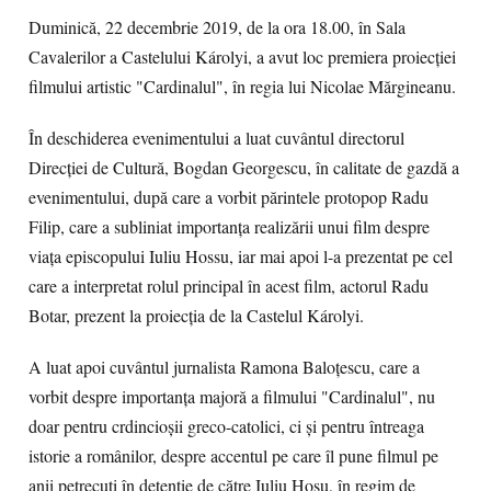
Duminică, 22 decembrie 2019, de la ora 18.00, în Sala
Cavalerilor a Castelului Károlyi, a avut loc premiera proiecției
filmului artistic "Cardinalul", în regia lui Nicolae Mărgineanu.
În deschiderea evenimentului a luat cuvântul directorul
Direcției de Cultură, Bogdan Georgescu, în calitate de gazdă a
evenimentului, după care a vorbit părintele protopop Radu
Filip, care a subliniat importanța realizării unui film despre
viața episcopului Iuliu Hossu, iar mai apoi l-a prezentat pe cel
care a interpretat rolul principal în acest film, actorul Radu
Botar, prezent la proiecția de la Castelul Károlyi.
A luat apoi cuvântul jurnalista Ramona Baloțescu, care a
vorbit despre importanța majoră a filmului "Cardinalul", nu
doar pentru crdincioșii greco-catolici, ci și pentru întreaga
istorie a românilor, despre accentul pe care îl pune filmul pe
anii petrecuți în detenție de către Iuliu Hosu, în regim de