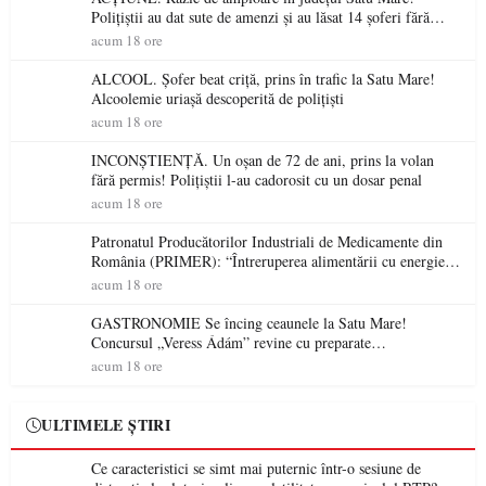
Polițiștii au dat sute de amenzi și au lăsat 14 șoferi fără
permis într-o singură zi
acum 18 ore
ALCOOL. Șofer beat criță, prins în trafic la Satu Mare!
Alcoolemie uriașă descoperită de polițiști
acum 18 ore
INCONȘTIENȚĂ. Un oșan de 72 de ani, prins la volan
fără permis! Polițiștii l-au cadorosit cu un dosar penal
acum 18 ore
Patronatul Producătorilor Industriali de Medicamente din
România (PRIMER): “Întreruperea alimentării cu energie
electrică a fabricilor de medicamente va pune în pericol
acum 18 ore
accesul pacienților la medicamente esențiale
GASTRONOMIE Se încing ceaunele la Satu Mare!
Concursul „Veress Ádám” revine cu preparate
spectaculoase, premii și un jurat de renume
acum 18 ore
ULTIMELE ȘTIRI
Ce caracteristici se simt mai puternic într-o sesiune de