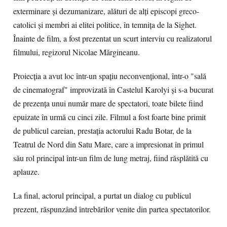
exterminare și dezumanizare, alături de alți episcopi greco-
catolici și membri ai elitei politice, în temnița de la Sighet.
Înainte de film, a fost prezentat un scurt interviu cu realizatorul
filmului, regizorul Nicolae Mărgineanu.
Proiecția a avut loc într-un spațiu neconvențional, într-o "sală
de cinematograf" improvizată în Castelul Karolyi și s-a bucurat
de prezența unui număr mare de spectatori, toate bilete fiind
epuizate în urmă cu cinci zile. Filmul a fost foarte bine primit
de publicul careian, prestația actorului Radu Botar, de la
Teatrul de Nord din Satu Mare, care a impresionat în primul
său rol principal într-un film de lung metraj, fiind răsplătită cu
aplauze.
La final, actorul principal, a purtat un dialog cu publicul
prezent, răspunzând întrebărilor venite din partea spectatorilor.