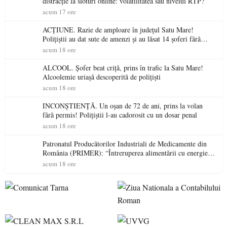
distracție la sloturi online: volatilitatea sau nivelul RTP?
acum 17 ore
ACȚIUNE. Razie de amploare în județul Satu Mare!
Polițiștii au dat sute de amenzi și au lăsat 14 șoferi fără
permis într-o singură zi
acum 18 ore
ALCOOL. Șofer beat criță, prins în trafic la Satu Mare!
Alcoolemie uriașă descoperită de polițiști
acum 18 ore
INCONȘTIENȚĂ. Un oșan de 72 de ani, prins la volan
fără permis! Polițiștii l-au cadorosit cu un dosar penal
acum 18 ore
Patronatul Producătorilor Industriali de Medicamente din
România (PRIMER): “Întreruperea alimentării cu energie
electrică a fabricilor de medicamente va pune în pericol
acum 18 ore
accesul pacienților la medicamente esențiale