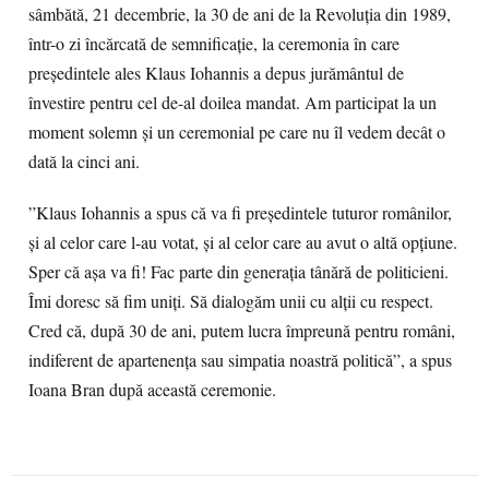
sâmbătă, 21 decembrie, la 30 de ani de la Revoluția din 1989,
într-o zi încărcată de semnificație, la ceremonia în care
președintele ales Klaus Iohannis a depus jurământul de
învestire pentru cel de-al doilea mandat. Am participat la un
moment solemn și un ceremonial pe care nu îl vedem decât o
dată la cinci ani.
”Klaus Iohannis a spus că va fi președintele tuturor românilor,
și al celor care l-au votat, și al celor care au avut o altă opțiune.
Sper că așa va fi! Fac parte din generația tânără de politicieni.
Îmi doresc să fim uniți. Să dialogăm unii cu alții cu respect.
Cred că, după 30 de ani, putem lucra împreună pentru români,
indiferent de apartenența sau simpatia noastră politică”, a spus
Ioana Bran după această ceremonie.