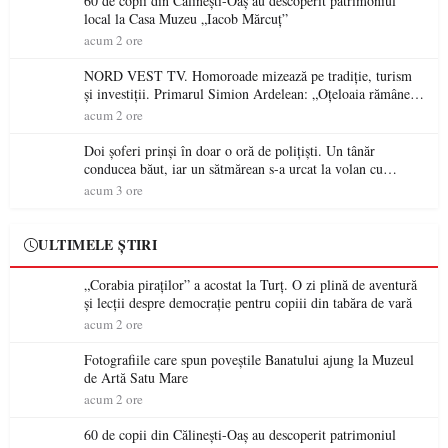
60 de copii din Călinești-Oaș au descoperit patrimoniul
local la Casa Muzeu „Iacob Mărcuț”
acum 2 ore
NORD VEST TV. Homoroade mizează pe tradiție, turism
și investiții. Primarul Simion Ardelean: „Oțeloaia rămâne
un brand al Codrului”
acum 2 ore
Doi șoferi prinși în doar o oră de polițiști. Un tânăr
conducea băut, iar un sătmărean s-a urcat la volan cu
permisul suspendat
acum 3 ore
ULTIMELE ȘTIRI
„Corabia piraților” a acostat la Turț. O zi plină de aventură
și lecții despre democrație pentru copiii din tabăra de vară
acum 2 ore
Fotografiile care spun poveștile Banatului ajung la Muzeul
de Artă Satu Mare
acum 2 ore
60 de copii din Călinești-Oaș au descoperit patrimoniul