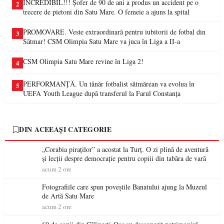
INCREDIBIL!!! Șofer de 90 de ani a produs un accident pe o
2
trecere de pietoni din Satu Mare. O femeie a ajuns la spital
PROMOVARE. Veste extraordinară pentru iubitorii de fotbal din
3
Sătmar! CSM Olimpia Satu Mare va juca în Liga a II-a
CSM Olimpia Satu Mare revine în Liga 2!
4
PERFORMANȚĂ. Un tânăr fotbalist sătmărean va evolua în
5
UEFA Youth League după transferul la Farul Constanța
DIN ACEEAȘI CATEGORIE
„Corabia piraților” a acostat la Turț. O zi plină de aventură
și lecții despre democrație pentru copiii din tabăra de vară
acum 2 ore
Fotografiile care spun poveștile Banatului ajung la Muzeul
de Artă Satu Mare
acum 2 ore