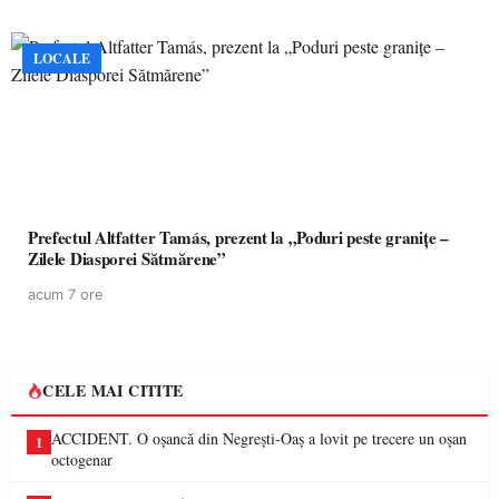
LOCALE
Prefectul Altfatter Tamás, prezent la „Poduri peste granițe –
Zilele Diasporei Sătmărene”
acum 7 ore
CELE MAI CITITE
ACCIDENT. O oșancă din Negrești-Oaș a lovit pe trecere un oșan
1
octogenar