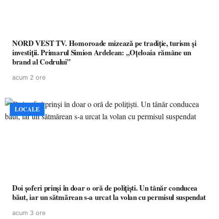
NORD VEST TV. Homoroade mizează pe tradiție, turism și
investiții. Primarul Simion Ardelean: „Oțeloaia rămâne un
brand al Codrului”
acum 2 ore
LOCALE
Doi șoferi prinși în doar o oră de polițiști. Un tânăr conducea
băut, iar un sătmărean s-a urcat la volan cu permisul suspendat
acum 3 ore