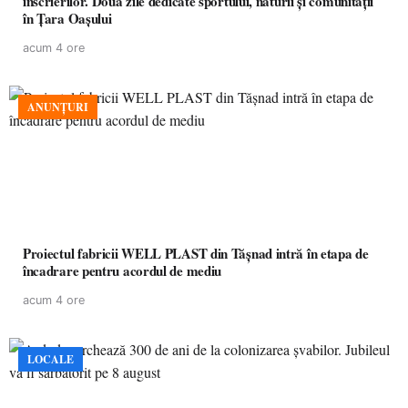
înscrierilor. Două zile dedicate sportului, naturii și comunității
în Țara Oașului
acum 4 ore
ANUNȚURI
Proiectul fabricii WELL PLAST din Tășnad intră în etapa de
încadrare pentru acordul de mediu
acum 4 ore
LOCALE