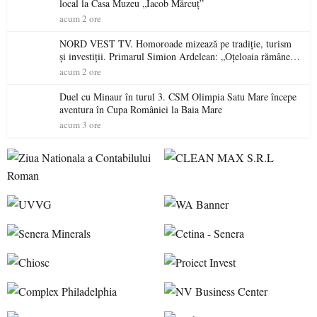
local la Casa Muzeu „Iacob Mărcuț”
acum 2 ore
NORD VEST TV. Homoroade mizează pe tradiție, turism
și investiții. Primarul Simion Ardelean: „Oțeloaia rămâne
un brand al Codrului”
acum 2 ore
Duel cu Minaur în turul 3. CSM Olimpia Satu Mare începe
aventura în Cupa României la Baia Mare
acum 3 ore