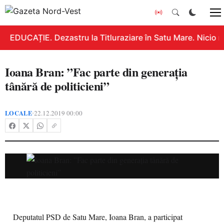
EDUCAȚIE. Dezastru la Titluraziare în Satu Mare. Nicio n
Ioana Bran: ”Fac parte din generația
tânără de politicieni”
LOCALE
22.12.2019 00:00
•
Deputatul PSD de Satu Mare, Ioana Bran, a participat