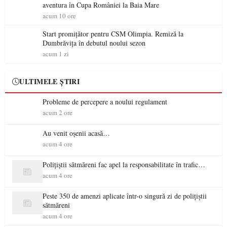
aventura în Cupa României la Baia Mare
acum 10 ore
Start promițător pentru CSM Olimpia. Remiză la
Dumbrăvița în debutul noului sezon
acum 1 zi
ULTIMELE ȘTIRI
Probleme de percepere a noului regulament
acum 2 ore
Au venit oșenii acasă…
acum 4 ore
Polițiștii sătmăreni fac apel la responsabilitate în trafic…
acum 4 ore
Peste 350 de amenzi aplicate într-o singură zi de polițiștii
sătmăreni
acum 4 ore