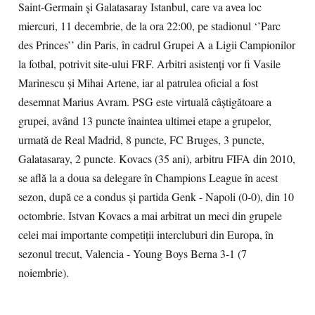
Saint-Germain şi Galatasaray Istanbul, care va avea loc
miercuri, 11 decembrie, de la ora 22:00, pe stadionul ‘’Parc
des Princes’’ din Paris, în cadrul Grupei A a Ligii Campionilor
la fotbal, potrivit site-ului FRF. Arbitri asistenţi vor fi Vasile
Marinescu şi Mihai Artene, iar al patrulea oficial a fost
desemnat Marius Avram. PSG este virtuală câştigătoare a
grupei, având 13 puncte înaintea ultimei etape a grupelor,
urmată de Real Madrid, 8 puncte, FC Bruges, 3 puncte,
Galatasaray, 2 puncte. Kovacs (35 ani), arbitru FIFA din 2010,
se află la a doua sa delegare în Champions League în acest
sezon, după ce a condus şi partida Genk - Napoli (0-0), din 10
octombrie. Istvan Kovacs a mai arbitrat un meci din grupele
celei mai importante competiţii intercluburi din Europa, în
sezonul trecut, Valencia - Young Boys Berna 3-1 (7
noiembrie).