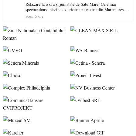
Relaxare la o oră și jumătate de Satu Mare. Cele mai
spectaculoase piscine exterioare cu cazare din Maramureș,
ideale pentru o escapadă de vară
acum 5 ore