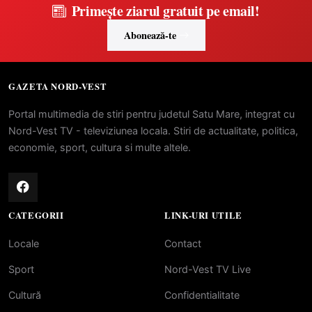
Primește ziarul gratuit pe email!
Abonează-te
GAZETA NORD-VEST
Portal multimedia de stiri pentru judetul Satu Mare, integrat cu
Nord-Vest TV - televiziunea locala. Stiri de actualitate, politica,
economie, sport, cultura si multe altele.
CATEGORII
LINK-URI UTILE
Locale
Contact
Sport
Nord-Vest TV Live
Cultură
Confidentialitate