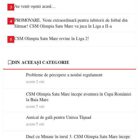
Au venit oșenii acasă…
3
PROMOVARE. Veste extraordinară pentru iubitorii de fotbal din
4
Sătmar! CSM Olimpia Satu Mare va juca în Liga a II-a
CSM Olimpia Satu Mare revine în Liga 2!
5
DIN ACEEAȘI CATEGORIE
Probleme de percepere a noului regulament
acum 2 ore
CSM Olimpia Satu Mare începe aventura în Cupa României
la Baia Mare
acum 5 ore
Amical de gală pentru Unirea Tășnad
acum 5 ore
Duel cu Minaur în turul 3. CSM Olimpia Satu Mare începe