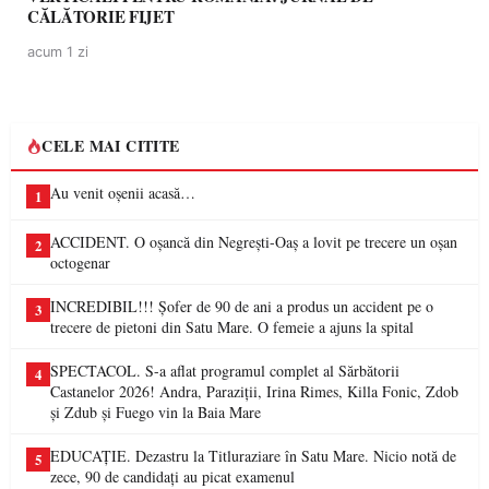
CĂLĂTORIE FIJET
acum 1 zi
CELE MAI CITITE
Au venit oșenii acasă…
1
ACCIDENT. O oșancă din Negrești-Oaș a lovit pe trecere un oșan
2
octogenar
INCREDIBIL!!! Șofer de 90 de ani a produs un accident pe o
3
trecere de pietoni din Satu Mare. O femeie a ajuns la spital
SPECTACOL. S-a aflat programul complet al Sărbătorii
4
Castanelor 2026! Andra, Paraziții, Irina Rimes, Killa Fonic, Zdob
și Zdub și Fuego vin la Baia Mare
EDUCAȚIE. Dezastru la Titluraziare în Satu Mare. Nicio notă de
5
zece, 90 de candidați au picat examenul