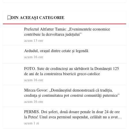
DIN ACEEAȘI CATEGORIE
Prefectul Altfatter Tamás: „Evenimentele economice
contribuie la dezvoltarea județului”
acum 13 ore
Ardudul, orașul dintre cetate și legendă
acum 16 ore
FOTO. Sute de credincioși au sărbătorit la Domănești 125
de ani de la construirea bisericii greco-catolice
acum 16 ore
Mircea Govor: „Domăneștiul demonstrează că tradiția,
credința și continuitatea pot construi comunități puternice”
acum 16 ore
PERMIS. Doi șoferi, două dosare penale în doar 24 de ore
la Petea! Unul avea permisul suspendat, celălalt nu a avut
niciodată permis
acum 1 zi