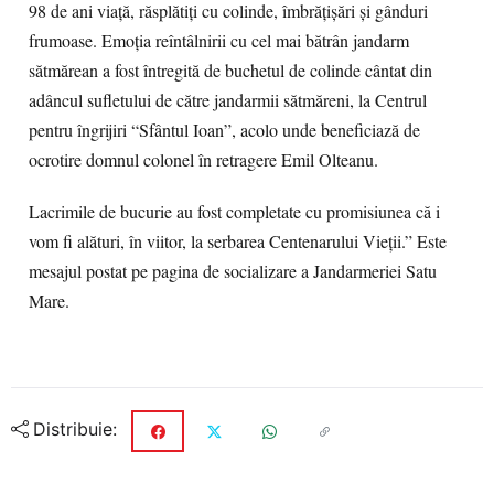
98 de ani viață, răsplătiți cu colinde, îmbrățișări și gânduri
frumoase. Emoția reîntâlnirii cu cel mai bătrân jandarm
sătmărean a fost întregită de buchetul de colinde cântat din
adâncul sufletului de către jandarmii sătmăreni, la Centrul
pentru îngrijiri “Sfântul Ioan”, acolo unde beneficiază de
ocrotire domnul colonel în retragere Emil Olteanu.
Lacrimile de bucurie au fost completate cu promisiunea că i
vom fi alături, în viitor, la serbarea Centenarului Vieții.” Este
mesajul postat pe pagina de socializare a Jandarmeriei Satu
Mare.
Distribuie: