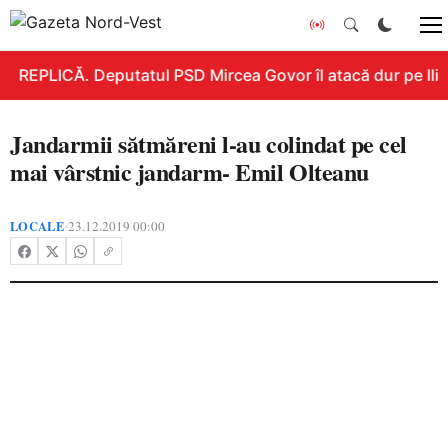
REPLICĂ. Deputatul PSD Mircea Govor îl atacă dur pe Ilie 
Jandarmii sătmăreni l-au colindat pe cel
mai vârstnic jandarm- Emil Olteanu
LOCALE
23.12.2019 00:00
•