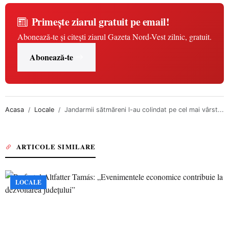
Primește ziarul gratuit pe email!
Abonează-te și citești ziarul Gazeta Nord-Vest zilnic, gratuit.
Abonează-te
Acasa
Locale
Jandarmii sătmăreni l-au colindat pe cel mai vârst...
ARTICOLE SIMILARE
LOCALE