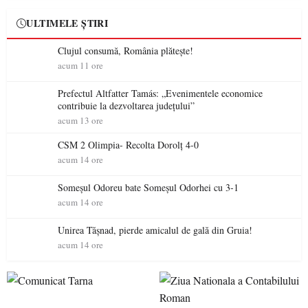
ULTIMELE ȘTIRI
Clujul consumă, România plătește!
acum 11 ore
Prefectul Altfatter Tamás: „Evenimentele economice
contribuie la dezvoltarea județului”
acum 13 ore
CSM 2 Olimpia- Recolta Dorolț 4-0
acum 14 ore
Someșul Odoreu bate Someșul Odorhei cu 3-1
acum 14 ore
Unirea Tășnad, pierde amicalul de gală din Gruia!
acum 14 ore