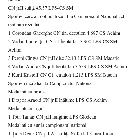
CN jr.II suliţă 45.37 LPS-CS SM
Sportivi care au obtinut locul 4 la Campionatul National cel
mai bun rezultat
1.Corondan Gheorghe CN tin. decatlon 4.687 CS Achim
2.Vădan Laurenţiu CN jr.I heptatlon 3.900 LPS-CS SM
Achim
3.Pereni Cintya CN jr.II disc 32.13 LPS-CS SM Macarie
4.Vădan Andra CN jr.II heptatlon 3.539 LPS-CS SM Achim
5.Kurti Kristoff CN C1 tetratlon 1.213 LPS SM Butean
Sportivii medaliati la Campionatul National
Medaliati cu bronz
1.Dragoş Arnold CN jr.II înălţime LPS-CS Achim
Medaliati cu argint
1.Toth Tamas CN jr.II lungime LPS Glodean
Medaliati cu aur la campionatul national
1.Ţicle Denis CN jr.I A.l. suliţa 67.05 LT Carei Turcu