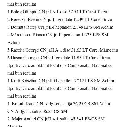
mai bun rezultat
1.Balog Olimpiu CN jr.I A.l. disc 37.54 LT Carei Turcu
2.Bereczki Evelin CN jr.II-i greutate 12.39 LT Carei Turcu
3.Domuţa Rareş CN jr.II-i heptatlon 2.848 LPS SM Achim
4.Mărculescu Bianca CN jr.II-i pentatlon 1.325 LPS SM
Achim
5.Racolţa George CN jr.II A.l. disc 31.63 LT Carei Mărneanu
6.Hasna Georgeta CN jr.II greutate 11.85 LT Carei Turcu
Sportivi care au obtinut locul 6 la Campionatul National cel
mai bun rezultat
1.Kurti Krisztian CN jr.II-i heptatlon 3.212 LPS SM Achim
Sportivi care au obtinut locul 5 la Campionatul National cel
mai bun rezultat
1. Borodi Ioana CN Ar.lg sen. suliţă 36.25 CS SM Achim
CN Ar.lg.tin. suliţă 36.25 CS SM
2. Majer Andrei CN jr.II A.l. suliţă 45.34 LPS-CS SM
Macarie