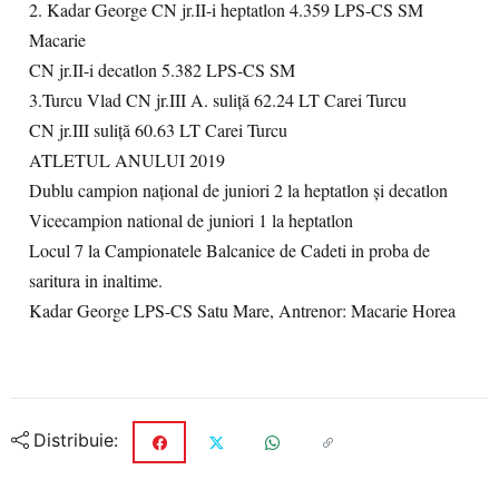
2. Kadar George CN jr.II-i heptatlon 4.359 LPS-CS SM
Macarie
CN jr.II-i decatlon 5.382 LPS-CS SM
3.Turcu Vlad CN jr.III A. suliţă 62.24 LT Carei Turcu
CN jr.III suliţă 60.63 LT Carei Turcu
ATLETUL ANULUI 2019
Dublu campion național de juniori 2 la heptatlon și decatlon
Vicecampion national de juniori 1 la heptatlon
Locul 7 la Campionatele Balcanice de Cadeti in proba de
saritura in inaltime.
Kadar George LPS-CS Satu Mare, Antrenor: Macarie Horea
Distribuie: