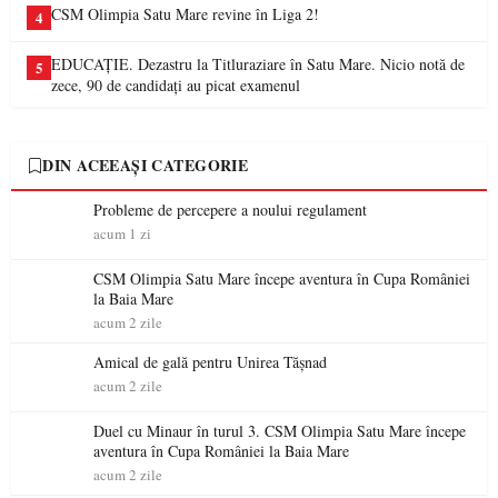
CSM Olimpia Satu Mare revine în Liga 2!
4
EDUCAȚIE. Dezastru la Titluraziare în Satu Mare. Nicio notă de
5
zece, 90 de candidați au picat examenul
DIN ACEEAȘI CATEGORIE
Probleme de percepere a noului regulament
acum 1 zi
CSM Olimpia Satu Mare începe aventura în Cupa României
la Baia Mare
acum 2 zile
Amical de gală pentru Unirea Tășnad
acum 2 zile
Duel cu Minaur în turul 3. CSM Olimpia Satu Mare începe
aventura în Cupa României la Baia Mare
acum 2 zile