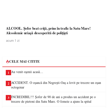
ALCOOL. Șofer beat criță, prins în trafic la Satu Mare!
Alcoolemie uriașă descoperită de polițiști
acum 1 zi
CELE MAI CITITE
Au venit oșenii acasă…
1
ACCIDENT. O oșancă din Negrești-Oaș a lovit pe trecere un oșan
2
octogenar
INCREDIBIL!!! Șofer de 90 de ani a produs un accident pe o
3
trecere de pietoni din Satu Mare. O femeie a ajuns la spital