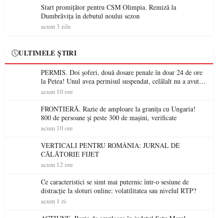
Start promițător pentru CSM Olimpia. Remiză la
Dumbrăvița în debutul noului sezon
acum 3 zile
ULTIMELE ȘTIRI
PERMIS. Doi șoferi, două dosare penale în doar 24 de ore
la Petea! Unul avea permisul suspendat, celălalt nu a avut
niciodată permis
acum 10 ore
FRONTIERĂ. Razie de amploare la granița cu Ungaria!
800 de persoane și peste 300 de mașini, verificate
acum 10 ore
VERTICALI PENTRU ROMÂNIA: JURNAL DE
CĂLĂTORIE FIJET
acum 12 ore
Ce caracteristici se simt mai puternic într-o sesiune de
distracție la sloturi online: volatilitatea sau nivelul RTP?
acum 1 zi