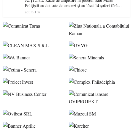
ACȚIUNE. Razie de amploare în județul Satu Mare!
Polițiștii au dat sute de amenzi și au lăsat 14 șoferi fără
permis într-o singură zi
acum 1 zi