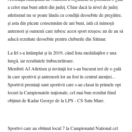
a celor mai buni atleti din județ. Chiar dacă la nivel de județ
atletismul nu se poate lăuda cu condiții deosebite de pregătire,
și asta din păcate consemnăm de ani buni, iată că inimoșii
antrenori și oamenii care iubesc acest sport reușesc an de an să
aducă rezultate deosebite pentru cluburile din Sătmar.
La fel s-a întâmplat și în 2019, când lista medaliaților e una
lungă, iar rezultatele îmbucurătoare.
Membrii AJ Atletism și invitații lor s-au bucurat ieri de o gală
în care sportivii și antrenorii lor au fost în centrul atenției...
Sportivii premiați sunt sportivii care s-au clasat în primele opt
locuri la Campionatele naționale, cel mai bun rezultat fiind
obținut de Kadar George de la LPS - CS Satu Mare.
Sportivi care au obtinut locul 7 la Campionatul National cel