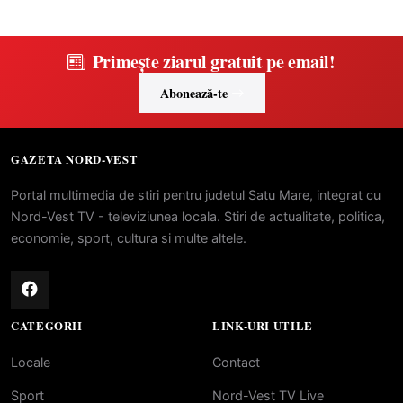
Primește ziarul gratuit pe email!
Abonează-te
GAZETA NORD-VEST
Portal multimedia de stiri pentru judetul Satu Mare, integrat cu
Nord-Vest TV - televiziunea locala. Stiri de actualitate, politica,
economie, sport, cultura si multe altele.
CATEGORII
LINK-URI UTILE
Locale
Contact
Sport
Nord-Vest TV Live