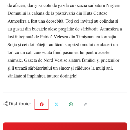
de afaceri, dar și să colinde gazda cu ocazia sărbătorii Nașterii
Domnului la cabana de la păstrăvăria din Huta Certeze.
Atmosfera a fost una deosebită. Toți cei invitați au colindat și
au gustat din bucatele alese pregătite de sărbătorit. Atmosfera a
fost întreținută de Petrică Velescu din Timișoara cu formația.
Soţia și cei doi băieți i-au făcut surpriză omului de afaceri un
tort cu un cal, cunoscută fiind pasiunea lui pentru aceste
animale. Gazeta de Nord-Vest se alătură familiei și prietenilor
și îi urează sărbătoritului un sincer și călduros la mulți ani,
sănătate și împlinirea tuturor dorințele!
Distribuie: