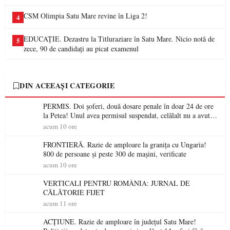
CSM Olimpia Satu Mare revine în Liga 2!
4
EDUCAȚIE. Dezastru la Titluraziare în Satu Mare. Nicio notă de
5
zece, 90 de candidați au picat examenul
DIN ACEEAȘI CATEGORIE
PERMIS. Doi șoferi, două dosare penale în doar 24 de ore
la Petea! Unul avea permisul suspendat, celălalt nu a avut
niciodată permis
acum 10 ore
FRONTIERĂ. Razie de amploare la granița cu Ungaria!
800 de persoane și peste 300 de mașini, verificate
acum 10 ore
VERTICALI PENTRU ROMÂNIA: JURNAL DE
CĂLĂTORIE FIJET
acum 11 ore
ACȚIUNE. Razie de amploare în județul Satu Mare!