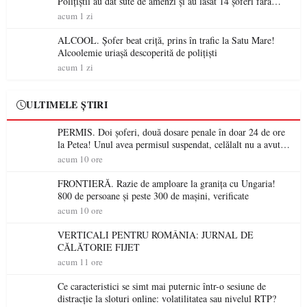
Polițiștii au dat sute de amenzi și au lăsat 14 șoferi fără
permis într-o singură zi
acum 1 zi
ALCOOL. Șofer beat criță, prins în trafic la Satu Mare!
Alcoolemie uriașă descoperită de polițiști
acum 1 zi
ULTIMELE ȘTIRI
PERMIS. Doi șoferi, două dosare penale în doar 24 de ore
la Petea! Unul avea permisul suspendat, celălalt nu a avut
niciodată permis
acum 10 ore
FRONTIERĂ. Razie de amploare la granița cu Ungaria!
800 de persoane și peste 300 de mașini, verificate
acum 10 ore
VERTICALI PENTRU ROMÂNIA: JURNAL DE
CĂLĂTORIE FIJET
acum 11 ore
Ce caracteristici se simt mai puternic într-o sesiune de
distracție la sloturi online: volatilitatea sau nivelul RTP?