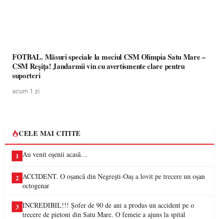
FOTBAL. Măsuri speciale la meciul CSM Olimpia Satu Mare –
CSM Reșița! Jandarmii vin cu avertismente clare pentru
suporteri
acum 1 zi
CELE MAI CITITE
Au venit oșenii acasă…
1
ACCIDENT. O oșancă din Negrești-Oaș a lovit pe trecere un oșan
2
octogenar
INCREDIBIL!!! Șofer de 90 de ani a produs un accident pe o
3
trecere de pietoni din Satu Mare. O femeie a ajuns la spital