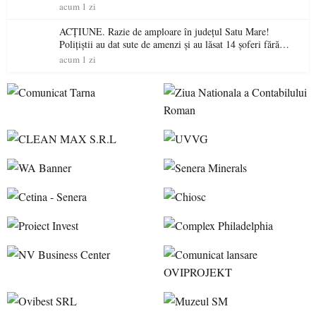
acum 1 zi
ACȚIUNE. Razie de amploare în județul Satu Mare!
Polițiștii au dat sute de amenzi și au lăsat 14 șoferi fără
permis într-o singură zi
acum 1 zi