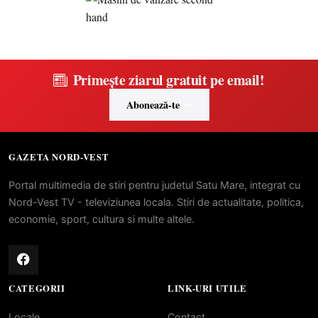
Primește ziarul gratuit pe email!
Abonează-te
GAZETA NORD-VEST
Portal multimedia de stiri pentru judetul Satu Mare, integrat cu
Nord-Vest TV - televiziunea locala. Stiri de actualitate, politica,
economie, sport, cultura si multe altele.
CATEGORII
LINK-URI UTILE
Locale
Contact