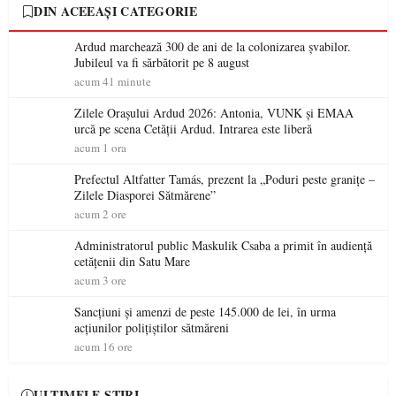
DIN ACEEAȘI CATEGORIE
Ardud marchează 300 de ani de la colonizarea șvabilor.
Jubileul va fi sărbătorit pe 8 august
acum 41 minute
Zilele Orașului Ardud 2026: Antonia, VUNK și EMAA
urcă pe scena Cetății Ardud. Intrarea este liberă
acum 1 ora
Prefectul Altfatter Tamás, prezent la „Poduri peste granițe –
Zilele Diasporei Sătmărene”
acum 2 ore
Administratorul public Maskulik Csaba a primit în audiență
cetățenii din Satu Mare
acum 3 ore
Sancțiuni și amenzi de peste 145.000 de lei, în urma
acțiunilor polițiștilor sătmăreni
acum 16 ore
ULTIMELE ȘTIRI