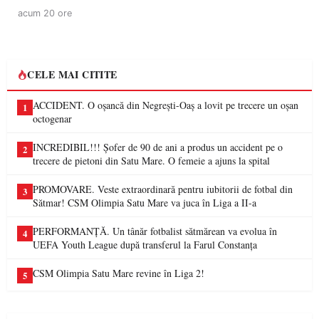
acum 20 ore
CELE MAI CITITE
ACCIDENT. O oșancă din Negrești-Oaș a lovit pe trecere un oșan
1
octogenar
INCREDIBIL!!! Șofer de 90 de ani a produs un accident pe o
2
trecere de pietoni din Satu Mare. O femeie a ajuns la spital
PROMOVARE. Veste extraordinară pentru iubitorii de fotbal din
3
Sătmar! CSM Olimpia Satu Mare va juca în Liga a II-a
PERFORMANȚĂ. Un tânăr fotbalist sătmărean va evolua în
4
UEFA Youth League după transferul la Farul Constanța
CSM Olimpia Satu Mare revine în Liga 2!
5