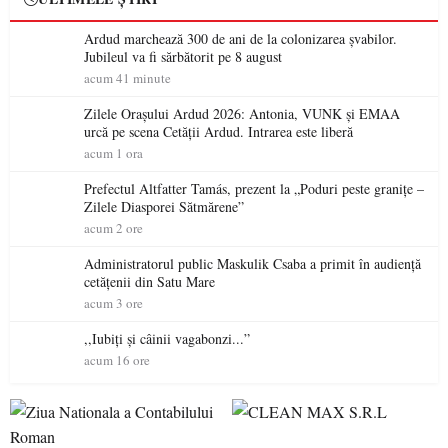
Ardud marchează 300 de ani de la colonizarea șvabilor.
Jubileul va fi sărbătorit pe 8 august
acum 41 minute
Zilele Orașului Ardud 2026: Antonia, VUNK și EMAA
urcă pe scena Cetății Ardud. Intrarea este liberă
acum 1 ora
Prefectul Altfatter Tamás, prezent la „Poduri peste granițe –
Zilele Diasporei Sătmărene”
acum 2 ore
Administratorul public Maskulik Csaba a primit în audiență
cetățenii din Satu Mare
acum 3 ore
,,Iubiți și câinii vagabonzi...”
acum 16 ore