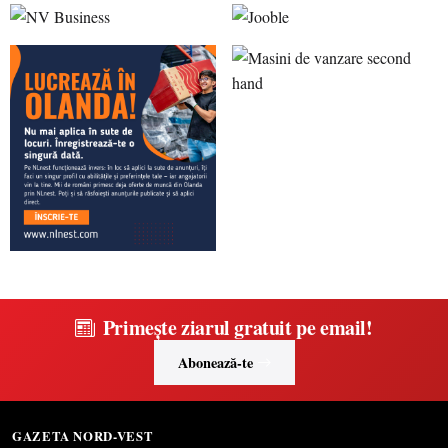
Primește ziarul gratuit pe email!
Abonează-te
GAZETA NORD-VEST