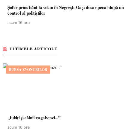
Șofer prins băut la volan în Negrești-Oaș: dosar penal după un
control al polițiștilor
acum 16 ore
ULTIMELE ARTICOLE
BURSA ZVONURILOR
,,Iubiți și câinii vagabonzi...”
acum 16 ore