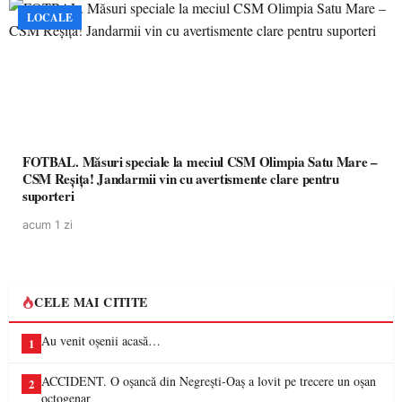
LOCALE
FOTBAL. Măsuri speciale la meciul CSM Olimpia Satu Mare –
CSM Reșița! Jandarmii vin cu avertismente clare pentru
suporteri
acum 1 zi
CELE MAI CITITE
Au venit oșenii acasă…
1
ACCIDENT. O oșancă din Negrești-Oaș a lovit pe trecere un oșan
2
octogenar