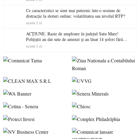
Ce caracteristici se simt mai puternic într-o sesiune de
distracție la sloturi online: volatilitatea sau nivelul RTP?
acum 1 zi
ACȚIUNE. Razie de amploare în județul Satu Mare!
Polițiștii au dat sute de amenzi și au lăsat 14 șoferi fără
permis într-o singură zi
acum 1 zi