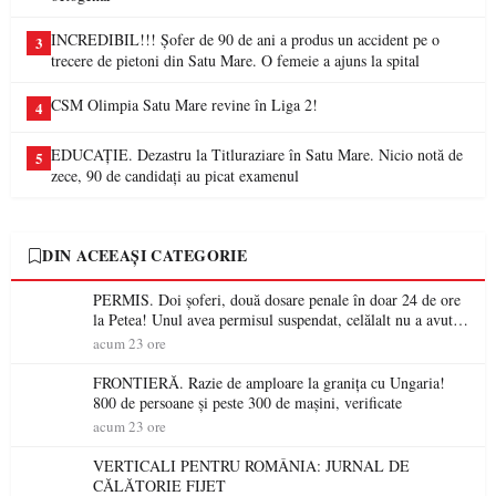
INCREDIBIL!!! Șofer de 90 de ani a produs un accident pe o
3
trecere de pietoni din Satu Mare. O femeie a ajuns la spital
CSM Olimpia Satu Mare revine în Liga 2!
4
EDUCAȚIE. Dezastru la Titluraziare în Satu Mare. Nicio notă de
5
zece, 90 de candidați au picat examenul
DIN ACEEAȘI CATEGORIE
PERMIS. Doi șoferi, două dosare penale în doar 24 de ore
la Petea! Unul avea permisul suspendat, celălalt nu a avut
niciodată permis
acum 23 ore
FRONTIERĂ. Razie de amploare la granița cu Ungaria!
800 de persoane și peste 300 de mașini, verificate
acum 23 ore
VERTICALI PENTRU ROMÂNIA: JURNAL DE
CĂLĂTORIE FIJET