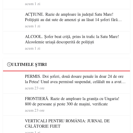
acum 1 zi
ACȚIUNE. Razie de amploare în județul Satu Mare!
Polițiștii au dat sute de amenzi și au lăsat 14 șoferi fără
permis într-o singură zi
acum 1 zi
ALCOOL. Șofer beat criță, prins în trafic la Satu Mare!
Alcoolemie uriașă descoperită de polițiști
acum 1 zi
ULTIMELE ȘTIRI
PERMIS. Doi șoferi, două dosare penale în doar 24 de ore
la Petea! Unul avea permisul suspendat, celălalt nu a avut
niciodată permis
acum 23 ore
FRONTIERĂ. Razie de amploare la granița cu Ungaria!
800 de persoane și peste 300 de mașini, verificate
acum 23 ore
VERTICALI PENTRU ROMÂNIA: JURNAL DE
CĂLĂTORIE FIJET
acum 1 zi